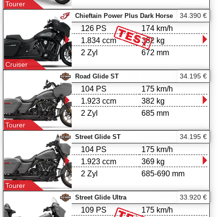
Tourer
34.390 €
Chieftain Power Plus Dark Horse
126 PS
174 km/h
1.834 ccm
382 kg
2 Zyl
672 mm
Cruiser
34.195 €
Road Glide ST
104 PS
175 km/h
1.923 ccm
382 kg
2 Zyl
685 mm
Tourer
34.195 €
Street Glide ST
104 PS
175 km/h
1.923 ccm
369 kg
2 Zyl
685-690 mm
Tourer
33.920 €
Street Glide Ultra
109 PS
175 km/h