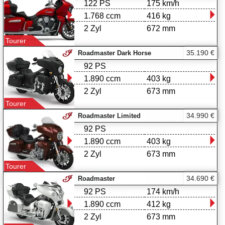
122 PS
175 km/h
1.768 ccm
416 kg
2 Zyl
672 mm
Tourer
35.190 €
Roadmaster Dark Horse
92 PS
1.890 ccm
403 kg
2 Zyl
673 mm
Tourer
34.990 €
Roadmaster Limited
92 PS
1.890 ccm
403 kg
2 Zyl
673 mm
Tourer
34.690 €
Roadmaster
92 PS
174 km/h
1.890 ccm
412 kg
2 Zyl
673 mm