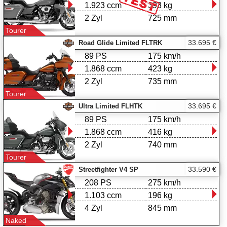
1.923 ccm
393 kg
2 Zyl
725 mm
Tourer
33.695 €
Road Glide Limited FLTRK
89 PS
175 km/h
1.868 ccm
423 kg
2 Zyl
735 mm
Tourer
33.695 €
Ultra Limited FLHTK
89 PS
175 km/h
1.868 ccm
416 kg
2 Zyl
740 mm
Tourer
33.590 €
Streetfighter V4 SP
208 PS
275 km/h
1.103 ccm
196 kg
4 Zyl
845 mm
Naked