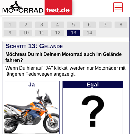
1
2
3
4
5
6
7
8
9
10
11
12
13
14
Schritt 13: Gelände
Möchtest Du mit Deinem Motorrad auch im Gelände
fahren?
Wenn Du hier auf "JA" klickst, werden nur Motorräder mit
längeren Federwegen angezeigt.
Ja
Egal