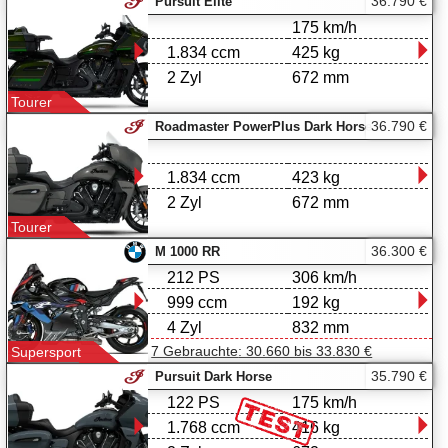
36.790 €
Pursuit Elite
175 km/h
1.834 ccm
425 kg
2 Zyl
672 mm
Tourer
36.790 €
Roadmaster PowerPlus Dark Horse
1.834 ccm
423 kg
2 Zyl
672 mm
Tourer
36.300 €
M 1000 RR
212 PS
306 km/h
999 ccm
192 kg
4 Zyl
832 mm
7 Gebrauchte
: 30.660 bis 33.830 €
Supersport
35.790 €
Pursuit Dark Horse
122 PS
175 km/h
1.768 ccm
416 kg