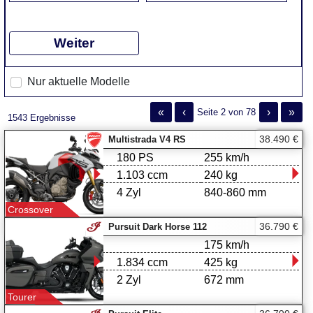
Weiter
Nur aktuelle Modelle
«
‹
›
»
Seite 2 von 78
1543 Ergebnisse
38.490 €
Multistrada V4 RS
180 PS
255 km/h
1.103 ccm
240 kg
4 Zyl
840-860 mm
Crossover
36.790 €
Pursuit Dark Horse 112
175 km/h
1.834 ccm
425 kg
2 Zyl
672 mm
Tourer