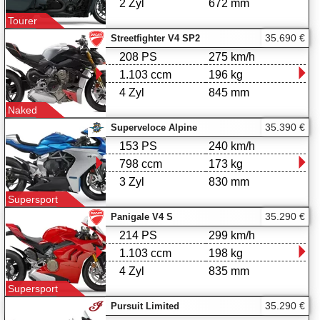
2 Zyl
672 mm
Tourer
35.690 €
Streetfighter V4 SP2
208 PS
275 km/h
1.103 ccm
196 kg
4 Zyl
845 mm
Naked
35.390 €
Superveloce Alpine
153 PS
240 km/h
798 ccm
173 kg
3 Zyl
830 mm
Supersport
35.290 €
Panigale V4 S
214 PS
299 km/h
1.103 ccm
198 kg
4 Zyl
835 mm
Supersport
35.290 €
Pursuit Limited