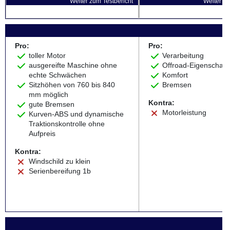
Weiter zum Testbericht
Weiter zu
Pro:
Pro:
toller Motor
Verarbeitung
ausgereifte Maschine ohne
Offroad-Eigenschaft
echte Schwächen
Komfort
Sitzhöhen von 760 bis 840
Bremsen
mm möglich
Kontra:
gute Bremsen
Motorleistung
Kurven-ABS und dynamische
Traktionskontrolle ohne
Aufpreis
Kontra:
Windschild zu klein
Serienbereifung 1b