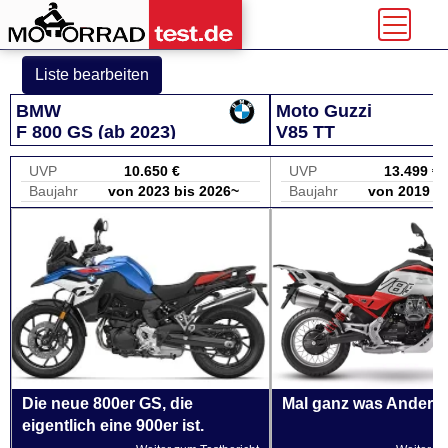
Liste bearbeiten
BMW
Moto Guzzi
F 800 GS (ab 2023)
V85 TT
UVP
10.650 €
UVP
13.499 €
Baujahr
von 2023 bis 2026~
Baujahr
von 2019 b
Die neue 800er GS, die
Mal ganz was Andere
eigentlich eine 900er ist.