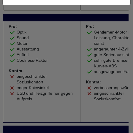
Weiter zum Testbericht
Weiter zu
Pro:
Pro:
Optik
Gentlemen-Motor mi
Sound
Leistung, Charakter
Motor
sonst
Ausstattung
angerauhter 4-Zylin
Auftritt
gute Serienausstatt
Coolness-Faktor
sehr gute Bremsen m
Kurven-ABS
Kontra:
ausgewogenes Fahrv
eingeschränkter
Soziuskomfort
Kontra:
enger Kniewinkel
verbesserungswürdi
USB und Heizgriffe nur gegen
eingeschränkter
Aufpreis
Soziuskomfort