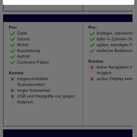
Weiter zum Testbericht
Weiter zu
Pro:
Pro:
Optik
kräftiger, elastische
Sound
toller 4-Zylinder-So
Motor
agiles, wendiges Fa
Ausstattung
einfache Bedienung
Auftritt
Kontra:
Coolness-Faktor
keine Navigation im 
Kontra:
möglich
eingeschränkter
außer Display keine
Soziuskomfort
enger Kniewinkel
USB und Heizgriffe nur gegen
Aufpreis