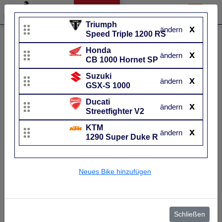
Triumph
x
ändern
Speed Triple 1200 RS
Liste bearbeiten
Honda
x
Ducati
Suzuki
ändern
CB 1000 Hornet SP
Streetfighter V2
GSX-S 1000
Suzuki
x
ändern
UVP
15.490 €
UVP
13.969 €
GSX-S 1000
Baujahr
von 2022 bis 2026~
Baujahr
von 2015 b
Ducati
x
ändern
Streetfighter V2
KTM
x
ändern
1290 Super Duke R
Neues Bike hinzufügen
Was macht das neue
Was ist neu an der 20
Nakedbike aus Bologna
S 1000?
Schließen
besser als sein Vorgänger?