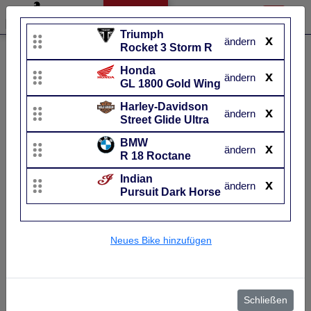
Triumph
x
ändern
Rocket 3 Storm R
Liste bearbeiten
Honda
x
Harley-Davidson
Triumph
ändern
GL 1800 Gold Wing
Street Glide Ultra
Rocket 3 Storm R
Harley-Davidson
x
ändern
UVP
33.920 €
UVP
26.195 €
Street Glide Ultra
Baujahr
von 2025 bis 2026~
Baujahr
von 2024 b
BMW
x
ändern
R 18 Roctane
Indian
x
ändern
Pursuit Dark Horse
Neues Bike hinzufügen
Neuer Full-Dresser aus
Dreimal über 800 ccm
Milwaukee mit 175 Nm
Zylinder!
Schließen
Drehmoment und 393 kg