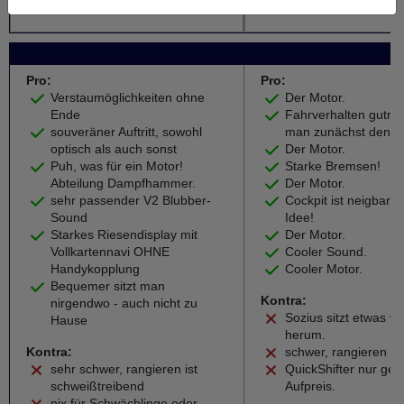
Weiter zum Testbericht
Weiter zu
Kampfgewicht
Pro:
Pro:
Verstaumöglichkeiten ohne
Der Motor.
Ende
Fahrverhalten gutmüt
souveräner Auftritt, sowohl
man zunächst denkt
optisch als auch sonst
Der Motor.
Puh, was für ein Motor!
Starke Bremsen!
Abteilung Dampfhammer.
Der Motor.
sehr passender V2 Blubber-
Cockpit ist neigbar -
Sound
Idee!
Starkes Riesendisplay mit
Der Motor.
Vollkartennavi OHNE
Cooler Sound.
Handykopplung
Cooler Motor.
Bequemer sitzt man
Kontra:
nirgendwo - auch nicht zu
Sozius sitzt etwas ve
Hause
herum.
Kontra:
schwer, rangieren ne
sehr schwer, rangieren ist
QuickShifter nur ge
schweißtreibend
Aufpreis.
nix für Schwächlinge oder