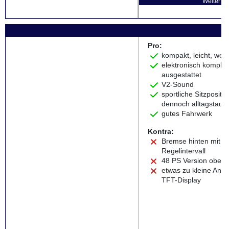
Weiter zu
Pro:
kompakt, leicht, wen
elektronisch komplet
ausgestattet
V2-Sound
sportliche Sitzpositio
dennoch alltagstaugl
gutes Fahrwerk
Kontra:
Bremse hinten mit l
Regelintervall
48 PS Version oben
etwas zu kleine Anz
TFT-Display