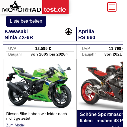
Liste bearbeiten
Kawasaki
Aprilia
Ninja ZX-6R
RS 660
UVP
12.595 €
UVP
11.799 €
Baujahr
von 2005 bis 2026~
Baujahr
von 2021 b
Dieses Bike haben wir leider noch
Schöne Sportmaschi
nicht getestet.
Italien - reichen 48 PS
Zum Modell