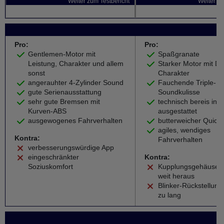
Weiter zum Testbericht
Weiter zu
Pro:
Pro:
Gentlemen-Motor mit
Spaßgranate
Leistung, Charakter und allem
Starker Motor mit D
sonst
Charakter
angerauhter 4-Zylinder Sound
Fauchende Triple-
gute Serienausstattung
Soundkulisse
sehr gute Bremsen mit
technisch bereis in S
Kurven-ABS
ausgestattet
ausgewogenes Fahrverhalten
butterweicher QuickS
agiles, wendiges
Kontra:
Fahrverhalten
verbesserungswürdige App
eingeschränkter
Kontra:
Soziuskomfort
Kupplungsgehäuse r
weit heraus
Blinker-Rückstellungs
zu lang