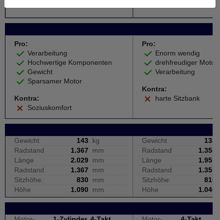
Weiter zum Testbericht
Weiter zu
Pro:
Pro:
Verarbeitung
Enorm wendig
Hochwertige Komponenten
drehfreudiger Motor
Gewicht
Verarbeitung
Sparsamer Motor
Kontra:
Kontra:
harte Sitzbank
Soziuskomfort
Gewicht
143
kg
Gewicht
138
Radstand
1.367
mm
Radstand
1.355
Länge
2.029
mm
Länge
1.955
Radstand
1.367
mm
Radstand
1.355
Sitzhöhe:
830
mm
Sitzhöhe:
810
Höhe
1.090
mm
Höhe
1.040
Motor-
1-Zylinder, 4-Takt
Motor-
4-Takt,