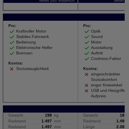
Weiter zum Testbericht
Weiter zu
Pro:
Pro:
Kraftvoller Motor
Optik
Stabiles Fahrwerk
Sound
Bedienung
Motor
Elektronische Helfer
Ausstattung
Bremsen
Auftritt
Coolness-Faktor
Kontra:
Soziustauglichkeit
Kontra:
eingeschränkter
Soziuskomfort
enger Kniewinkel
USB und Heizgriffe 
Aufpreis
Gewicht
198
kg
Gewicht
189
Radstand
1.497
mm
Radstand
1.493
Radstand
1.497
mm
Länge
2.085