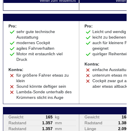
Weiter zum Testbericht
Weiter zu
Pro:
Pro:
sehr gute technische
Leicht und wendig
Ausstattung
leicht zu bedienen
modernes Cockpit
auch für kleinere Pil
agiles Fahrverhalten
geeignet
Motor mit erstaunlich viel
quirliger Reihentwin
Druck
Kontra:
Kontra:
einfache Ausstattun
für größere Fahrer etwas zu
untenrum etwas ma
klein
Cockpit zwar gut abl
Sound könnte deftiger sein
aber etwas altbacke
Lambda-Sonde unterhalb des
Krümmers sticht ins Auge
Gewicht
165
kg
Gewicht
168
Radstand
1.357
mm
Radstand
1.380
Radstand
1.357
mm
Länge
2.090