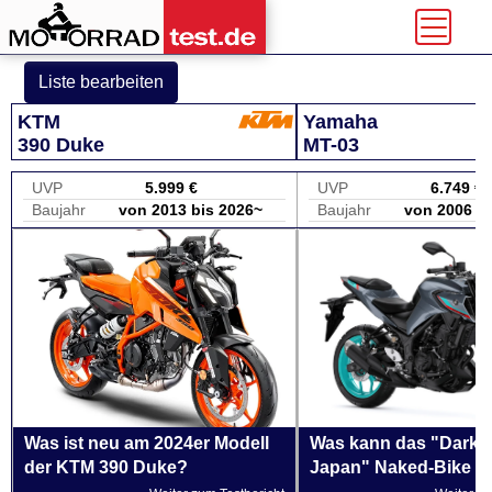
Liste bearbeiten
KTM
Yamaha
390 Duke
MT-03
UVP
5.999 €
UVP
6.749 €
Baujahr
von 2013 bis 2026~
Baujahr
von 2006 b
Was ist neu am 2024er Modell
Was kann das "Dark S
der KTM 390 Duke?
Japan" Naked-Bike mi