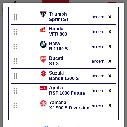
Triumph
x
ändern
Sprint ST
Liste bearbeiten
Honda
x
Honda
Ducati
ändern
VFR 800
VFR 800
ST 3
BMW
x
ändern
UVP
12.240 €
UVP
R 1100 S
Baujahr
von 1998 bis 2010
Baujahr
von 2005 bi
Ducati
x
ändern
ST 3
Suzuki
x
ändern
Bandit 1200 S
Aprilia
x
ändern
RST 1000 Futura
Yamaha
x
ändern
XJ 900 S Diversion
Dieses Bike haben wir lei
Unser Schmuckstück in Action
nicht getestet.
Zum Modell