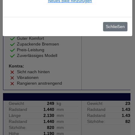
Neues Bike hinzufügen
Weiter zum Testbericht
Schließen
Pro:
Sportlicher Motor
Guter Komfort
Zupackende Bremsen
Preis-Leistung
Zuverlässiges Modell
Kontra:
Sicht nach hinten
Vibrationen
Rangieren anstrengend
Gewicht
249
kg
Gewicht
234
Radstand
1.440
mm
Radstand
1.430
Länge
2.130
mm
Radstand
1.430
Radstand
1.440
mm
Sitzhöhe:
820
Sitzhöhe:
820
mm
Höhe
1.190
mm