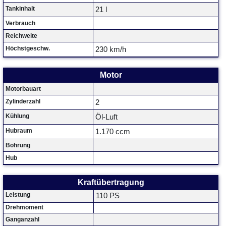
Tankinhalt
21 l
Verbrauch
Reichweite
Höchstgeschw.
230 km/h
Motor
Motorbauart
Zylinderzahl
2
Kühlung
Öl-Luft
Hubraum
1.170 ccm
Bohrung
Hub
Kraftübertragung
Leistung
110 PS
Drehmoment
Ganganzahl