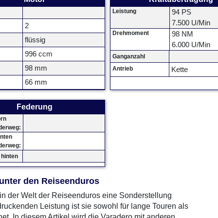
Leistung
94 PS
7.500 U/Min
2
Drehmoment
98 NM
flüssig
6.000 U/Min
996 ccm
Ganganzahl
98 mm
Antrieb
Kette
66 mm
Federung
orn
derweg:
inten
derweg:
hinten
 unter den Reiseenduros
in der Welt der Reiseenduros eine Sonderstellung
ruckenden Leistung ist sie sowohl für lange Touren als
et. In diesem Artikel wird die Varadero mit anderen