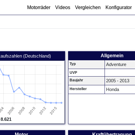
Motorräder
Videos
Vergleichen
Konfigurator
Allgemein
kaufszahlen (Deutschland)
Typ
Adventure
UVP
Baujahr
2005 - 2013
Hersteller
Honda
8.621
Motor
Kraftübertragung