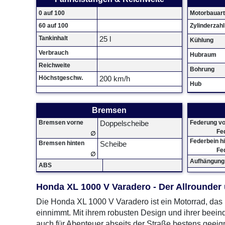
0 auf 100
Motorbauart
60 auf 100
Zylinderzahl
Tankinhalt
25 l
Kühlung
Verbrauch
Hubraum
Reichweite
Bohrung
Höchstgeschw.
200 km/h
Hub
Bremsen
Bremsen vorne
Federung v
Doppelscheibe
Fe
∅
Federbein h
Bremsen hinten
Scheibe
Fe
∅
Aufhängung 
ABS
Honda XL 1000 V Varadero - Der Allrounder
Die Honda XL 1000 V Varadero ist ein Motorrad, das 
einnimmt. Mit ihrem robusten Design und ihrer beeind
auch für Abenteuer abseits der Straße bestens geeign