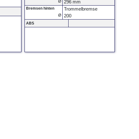
∅
296 mm
Bremsen hinten
Trommelbremse
∅
200
ABS