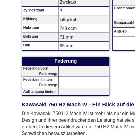
Zweitakt
Drehmomen
Zylinderzahl
3
Kühlung
luftgekühlt
Ganganzahl
Hubraum
748 ccm
Antrieb
Bohrung
71 mm
Hub
63 mm
Federung
Federung vorn
Federweg:
Federbein hinten
Federweg:
Aufhängung hinten
Kawasaki 750 H2 Mach IV - Ein Blick auf di
Die Kawasaki 750 H2 Mach IV ist mehr als nur ein Mot
Design und ihrer beeindruckenden Leistung hat sie s
erobert. In diesem Artikel wird die 750 H2 Mach IV m
Schwächen herauszuarbeiten.