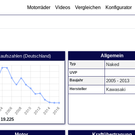
Motorräder
Videos
Vergleichen
Konfigurator
Allgemein
kaufszahlen (Deutschland)
Typ
Naked
UVP
Baujahr
2005 - 2013
Hersteller
Kawasaki
 19.225
Motor
Kraftübertragung