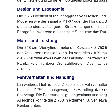
der Entscheidung zu helfen, ob dieses Motorrad das ric
Design und Ergonomie
Die Z 750 besticht durch ihr aggressives Design und d
Modellen wie der Yamaha MT-07 oder der Honda CB650
die besonders auf längeren Strecken angenehm ist. De
Fahrgefühl, während die schmale Silhouette das Durc
Motor und Leistung
Der 748-cm³-Vierzylindermotor der Kawasaki Z 750 li
der Konkurrenz messen kann. Im Vergleich zur Yamaha
die Z 750 zwar etwas weniger Leistung, überzeugt 
Fahrbarkeit im unteren Drehzahlbereich. Das macht s
attraktiv.
Fahrverhalten und Handling
Ein weiteres Highlight der Z 750 ist das Fahrverhal
bietet die Z 750 ein ausgewogenes Handling, das so
überzeugt. Die Federung ist gut abgestimmt und sor
Allerdings könnte die Z 750 in extremen Kurven etwas 
Konkurrenten.