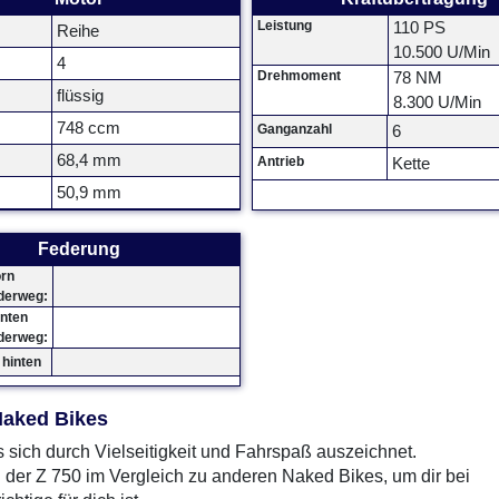
Leistung
110 PS
Reihe
10.500 U/Min
4
Drehmoment
78 NM
flüssig
8.300 U/Min
748 ccm
Ganganzahl
6
68,4 mm
Antrieb
Kette
50,9 mm
Federung
orn
derweg:
inten
derweg:
hinten
Naked Bikes
 sich durch Vielseitigkeit und Fahrspaß auszeichnet.
 der Z 750 im Vergleich zu anderen Naked Bikes, um dir bei