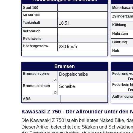
0 auf 100
Motorbauart
60 auf 100
Zylinderzahl
Tankinhalt
18,5 l
Kühlung
Verbrauch
Hubraum
Reichweite
Bohrung
Höchstgeschw.
230 km/h
Hub
Bremsen
Bremsen vorne
Federung v
Doppelscheibe
Fe
∅
Federbein h
Bremsen hinten
Scheibe
Fe
∅
Aufhängung 
ABS
Kawasaki Z 750 - Der Allrounder unter den 
Die Kawasaki Z 750 ist ein beliebtes Naked Bike, das
Dieser Artikel beleuchtet die Stärken und Schwächen