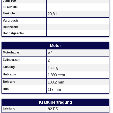
0 auf 100
60 auf 100
Tankinhalt
20,8 l
Verbrauch
Reichweite
Höchstgeschw.
Motor
Motorbauart
V2
Zylinderzahl
2
Kühlung
flüssig
Hubraum
1.890 ccm
Bohrung
103,2 mm
Hub
113 mm
Kraftübertragung
Leistung
92 PS