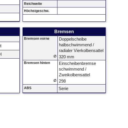
Reichweite
Höchstgeschw.
Bremsen
Bremsen vorne
Doppelscheibe
halbschwimmend /
H
radialer Vierkolbensattel
H
∅
320 mm
Bremsen hinten
Einscheibenbremse
schwimmend /
Zweikolbensattel
∅
298
ABS
Serie