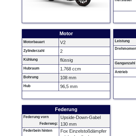
Hersteller
Motor
Leistung
Motorbauart
V2
Drehmomen
Zylinderzahl
2
Kühlung
flüssig
Ganganzahl
Hubraum
1.768 ccm
Antrieb
Bohrung
108 mm
Hub
96,5 mm
Federung
Federung vorn
Upside-Down-Gabel
Federweg:
130 mm
Federbein hinten
Fox Einzelstoßdämpfer