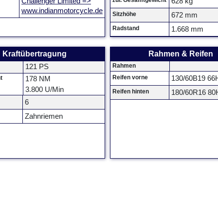
zul. Gesamtgewicht
Challenger Limited =>
628 kg
www.indianmotorcycle.de
Sitzhöhe
672 mm
Radstand
1.668 mm
Kraftübertragung
Rahmen & Reifen
Rahmen
121 PS
Reifen vorne
t
130/60B19 66
178 NM
3.800 U/Min
Reifen hinten
180/60R16 80
6
Zahnriemen