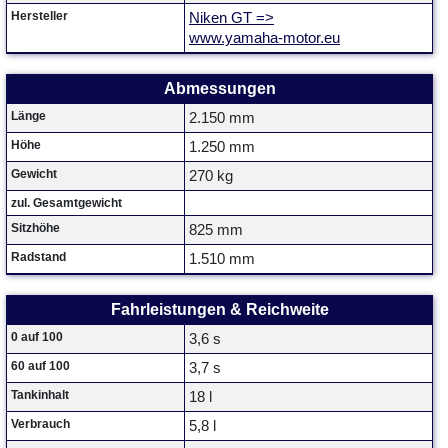
Hersteller
Niken GT =>
www.yamaha-motor.eu
Abmessungen
Länge
2.150 mm
Höhe
1.250 mm
Gewicht
270 kg
zul. Gesamtgewicht
Sitzhöhe
825 mm
Radstand
1.510 mm
Fahrleistungen & Reichweite
0 auf 100
3,6 s
60 auf 100
3,7 s
Tankinhalt
18 l
Verbrauch
5,8 l