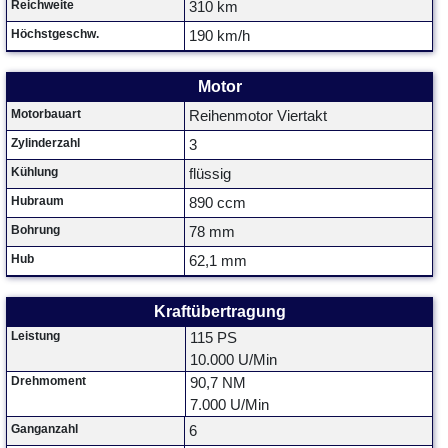
Reichweite
310 km
Höchstgeschw.
190 km/h
Motor
Motorbauart
Reihenmotor Viertakt
Zylinderzahl
3
Kühlung
flüssig
Hubraum
890 ccm
Bohrung
78 mm
Hub
62,1 mm
Kraftübertragung
Leistung
115 PS
10.000 U/Min
Drehmoment
90,7 NM
7.000 U/Min
Ganganzahl
6