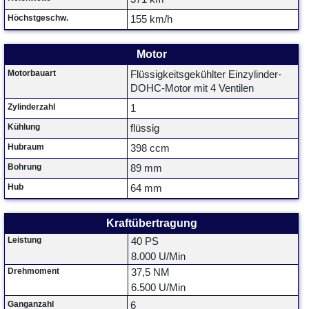
Höchstgeschw.
155 km/h
Motor
Motorbauart
Flüssigkeitsgekühlter Einzylinder-
DOHC-Motor mit 4 Ventilen
Zylinderzahl
1
Kühlung
flüssig
Hubraum
398 ccm
Bohrung
89 mm
Hub
64 mm
Kraftübertragung
Leistung
40 PS
8.000 U/Min
Drehmoment
37,5 NM
6.500 U/Min
Ganganzahl
6