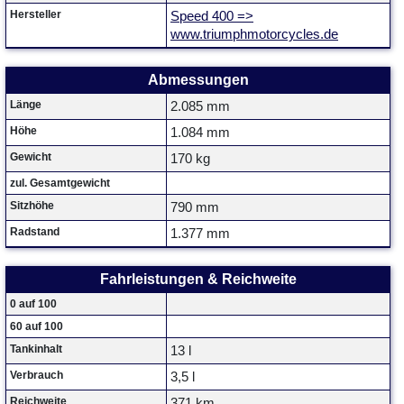
Hersteller
Speed 400 =>
www.triumphmotorcycles.de
Abmessungen
Länge
2.085 mm
Höhe
1.084 mm
Gewicht
170 kg
zul. Gesamtgewicht
Sitzhöhe
790 mm
Radstand
1.377 mm
Fahrleistungen & Reichweite
0 auf 100
60 auf 100
Tankinhalt
13 l
Verbrauch
3,5 l
Reichweite
371 km