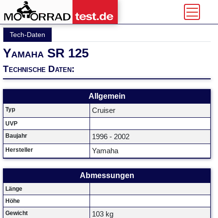
Tech-Daten
Yamaha SR 125
Technische Daten:
Allgemein
Typ
Cruiser
UVP
Baujahr
1996 - 2002
Hersteller
Yamaha
Abmessungen
Länge
Höhe
Gewicht
103 kg