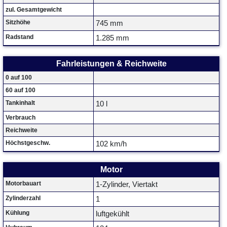
zul. Gesamtgewicht
Sitzhöhe
745 mm
Radstand
1.285 mm
Fahrleistungen & Reichweite
0 auf 100
60 auf 100
Tankinhalt
10 l
Verbrauch
Reichweite
Höchstgeschw.
102 km/h
Motor
Motorbauart
1-Zylinder, Viertakt
Zylinderzahl
1
Kühlung
luftgekühlt