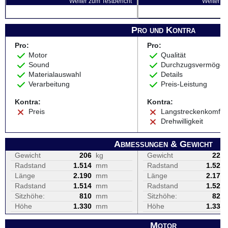
Weiter zum Testbericht
Weiter zu
Pro und Kontra
Pro:
Pro:
Motor
Qualität
Sound
Durchzugsvermöge
Materialauswahl
Details
Verarbeitung
Preis-Leistung
Kontra:
Kontra:
Preis
Langstreckenkomfor
Drehwilligkeit
Abmessungen & Gewicht
Gewicht
206
kg
Gewicht
220
Radstand
1.514
mm
Radstand
1.527
Länge
2.190
mm
Länge
2.175
Radstand
1.514
mm
Radstand
1.527
Sitzhöhe:
810
mm
Sitzhöhe:
820
Höhe
1.330
mm
Höhe
1.330
Motor