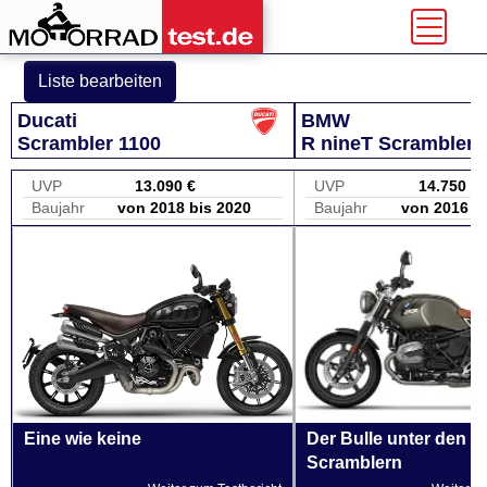
Liste bearbeiten
Ducati
BMW
Scrambler 1100
R nineT Scrambler
UVP
13.090 €
UVP
14.750 €
Baujahr
von 2018 bis 2020
Baujahr
von 2016 b
Eine wie keine
Der Bulle unter den
Scramblern