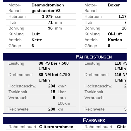
Motor-
Desmodromisch
Motor-
Boxer
Bauart
gesteuerter V2
Bauart
Hubraum
1.079
ccm
Hubraum
1.170
Hub
71
mm
Hub
73
Bohrung
98
mm
Bohrung
101
Kühlung
Luft
Kühlung
Öl-Luft
Antrieb
Kette
Antrieb
Kardan
Gänge
6
Gänge
6
Fahrleistungen
Leistung
86 PS bei 7.500
Leistung
110 PS b
U/Min
U/Min
Drehmoment
88 NM bei 4.750
Drehmoment
116 NM 
U/Min
U/Min
Höchstgeschw.
204
km/h
Höchstgeschw.
22
Tankinhalt
15
Liter
Tankinhalt
1
Verbrauch
5
l pro
Verbrauch
100km
Reichweite
280
km
Reichweite
32
Fahrwerk
Rahmenbauart
Gitterrohrrahmen
Rahmenbauart
Gitterr