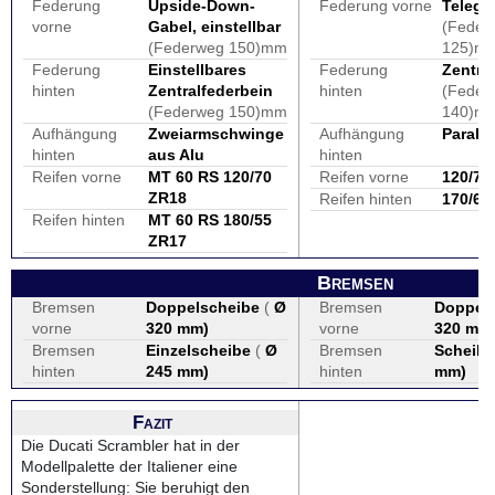
Federung
Upside-Down-
Federung vorne
Telega
vorne
Gabel, einstellbar
(Feder
(Federweg 150)mm
125)m
Federung
Einstellbares
Federung
Zentra
hinten
Zentralfederbein
hinten
(Feder
(Federweg 150)mm
140)m
Aufhängung
Zweiarmschwinge
Aufhängung
Parale
hinten
aus Alu
hinten
Reifen vorne
MT 60 RS 120/70
Reifen vorne
120/70
ZR18
Reifen hinten
170/60
Reifen hinten
MT 60 RS 180/55
ZR17
Bremsen
Bremsen
Doppelscheibe
(
Ø
Bremsen
Doppel
vorne
320 mm
)
vorne
320 mm
Bremsen
Einzelscheibe
(
Ø
Bremsen
Scheibe
hinten
245 mm
)
hinten
mm
)
Fazit
Die Ducati Scrambler hat in der
Modellpalette der Italiener eine
Sonderstellung: Sie beruhigt den