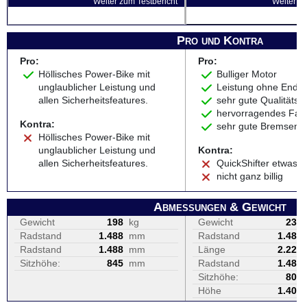
Weiter zum Testbericht
Weiter zu
Pro und Kontra
Pro:
Pro:
Höllisches Power-Bike mit
Bulliger Motor
unglaublicher Leistung und
Leistung ohne Ende
allen Sicherheitsfeatures.
sehr gute Qualitäts
hervorragendes Fah
Kontra:
sehr gute Bremsen
Höllisches Power-Bike mit
unglaublicher Leistung und
Kontra:
allen Sicherheitsfeatures.
QuickShifter etwas r
nicht ganz billig
Abmessungen & Gewicht
Gewicht
198
kg
Gewicht
239
Radstand
1.488
mm
Radstand
1.485
Radstand
1.488
mm
Länge
2.222
Sitzhöhe:
845
mm
Radstand
1.485
Sitzhöhe:
805
Höhe
1.405