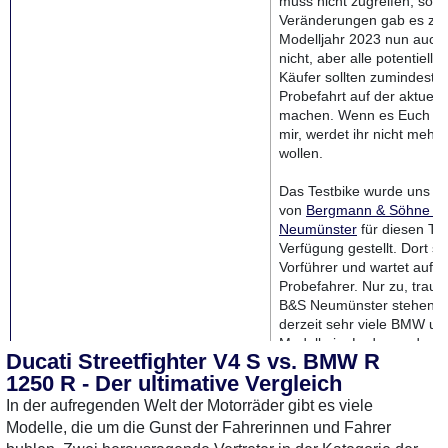
muss nicht zugreifen, so vi
Veränderungen gab es zu
Modelljahr 2023 nun auch
nicht, aber alle potentiell
Käufer sollten zumindest m
Probefahrt auf der aktuell
machen. Wenn es Euch so
mir, werdet ihr nicht mehr
wollen.
Das Testbike wurde uns ne
von
Bergmann & Söhne in
Neumünster
für diesen Tes
Verfügung gestellt. Dort ste
Vorführer und wartet auf w
Probefahrer. Nur zu, traut
B&S Neumünster stehen ü
derzeit sehr viele BMW un
Modelle im Laden und es g
Ducati Streetfighter V4 S vs. BMW R
Menge Maschinen zum Pro
1250 R - Der ultimative Vergleich
auch gute Gebrauchte - al
Vorbeischauen lohnt sich a
In der aufregenden Welt der Motorräder gibt es viele
Modelle, die um die Gunst der Fahrerinnen und Fahrer
MotorradTest.de auf YouTube