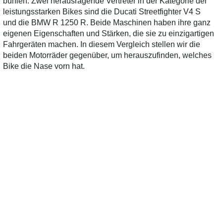
buhlen. Zwei herausragende Vertreter in der Kategorie der
leistungsstarken Bikes sind die Ducati Streetfighter V4 S
und die BMW R 1250 R. Beide Maschinen haben ihre ganz
eigenen Eigenschaften und Stärken, die sie zu einzigartigen
Fahrgeräten machen. In diesem Vergleich stellen wir die
beiden Motorräder gegenüber, um herauszufinden, welches
Bike die Nase vorn hat.
Design und Ergonomie
Die Ducati Streetfighter V4 S besticht durch ihr aggressives
und sportliches Design. Die scharfen Linien und die
markante Frontpartie verleihen ihr ein unverwechselbares
Aussehen, das die Blicke auf sich zieht. Im Gegensatz dazu
präsentiert sich die BMW R 1250 R als klassischer Roadster
mit elegantem und zeitlosem Design. Die Ergonomie der R
1250 R ist auf Langstreckenkomfort ausgelegt, während die
Streetfighter V4 S eher für sportliche Fahrten konzipiert ist.
Motor und Leistung
In Sachen Leistung hat die Ducati Streetfighter V4 S die
Nase vorn. Mit ihrem kraftvollen V4-Motor liefert sie