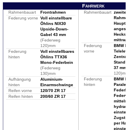
Fahrwerk
Rahmenbauart
Frontrahmen
Rahmenbauart
zweiteil
Rahmen
Federung vorne
Voll einstellbare
Haupt- 
Öhlins NIX30
angesc
Upside-Down-
Heckra
Gabel 43 mm
mittrag
(Federweg
120)mm
Federung
BMW Mo
vorne
Teleleve
Federung
Voll einstellbares
Zentralf
hinten
Öhlins TTX36
Standro
Mono-Federbein
37 mm
(
(Federweg
120)mm
130)mm
Federung
BMW Mo
Aufhängung
Aluminium-
hinten
Paralev
hinten
Einarmschwinge
Federbe
Reifen vorne
120/70 ZR 17
Federv
Reifen hinten
200/60 ZR 17
mittels
hydraul
einstell
Zugstu
per Han
einstell