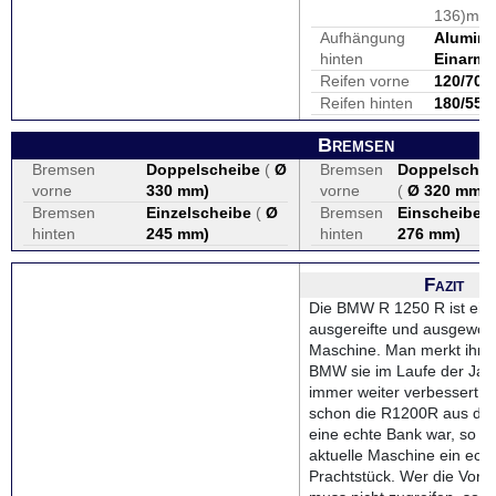
136)mm
Aufhängung
Alumini
hinten
Einarm
Reifen vorne
120/70 
Reifen hinten
180/55 
Bremsen
Bremsen
Doppelscheibe
(
Ø
Bremsen
Doppelsche
vorne
330 mm
)
vorne
(
Ø 320 mm
)
Bremsen
Einzelscheibe
(
Ø
Bremsen
Einscheiben
hinten
245 mm
)
hinten
276 mm
)
Fazit
Die BMW R 1250 R ist ein
ausgereifte und ausgewo
Maschine. Man merkt ihr a
BMW sie im Laufe der Jah
immer weiter verbessert h
schon die R1200R aus de
eine echte Bank war, so ist
aktuelle Maschine ein ech
Prachtstück. Wer die Vorgä