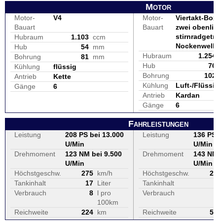
Motor
Motor-
V4
Motor-
Viertakt-Boxe
Bauart
Bauart
zwei obenlie
stirnradgetr
Hubraum
1.103
ccm
Nockenwelle
Hub
54
mm
Hubraum
1.254
Bohrung
81
mm
Hub
76
Kühlung
flüssig
Bohrung
102
Antrieb
Kette
Kühlung
Luft-/Flüssig
Gänge
6
Antrieb
Kardan
Gänge
6
Fahrleistungen
Leistung
208 PS bei 13.000
Leistung
136 PS b
U/Min
U/Min
Drehmoment
123 NM bei 9.500
Drehmoment
143 NM 
U/Min
U/Min
Höchstgeschw.
275
km/h
Höchstgeschw.
20
Tankinhalt
17
Liter
Tankinhalt
2
Verbrauch
8
l pro
Verbrauch
100km
Reichweite
224
km
Reichweite
52