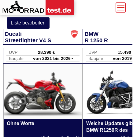
Liste bearbeiten
Ducati
BMW
Streetfighter V4 S
R 1250 R
UVP
28.390 €
UVP
15.490 €
Baujahr
von 2021 bis 2026~
Baujahr
von 2019 b
Ohne Worte
Welche Updates gibt e
BMW R1250R des
Modelljahrgangs 202