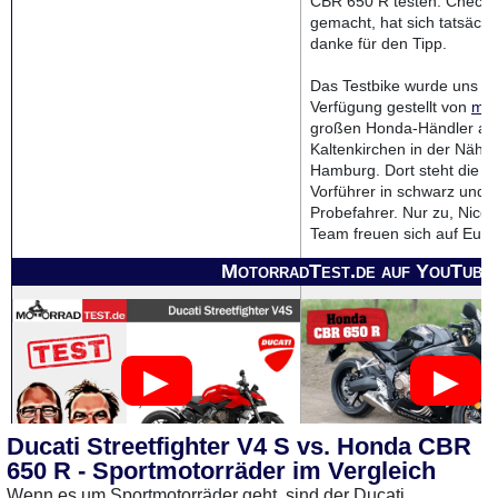
CBR 650 R testen. Check, 
gemacht, hat sich tatsächl
danke für den Tipp.
Das Testbike wurde uns üb
Verfügung gestellt von
mot
großen Honda-Händler au
Kaltenkirchen in der Nähe
Hamburg. Dort steht die C
Vorführer in schwarz und w
Probefahrer. Nur zu, Nico 
Team freuen sich auf Eur
MotorradTest.de auf YouTube
Ducati Streetfighter V4 S vs. Honda CBR
650 R - Sportmotorräder im Vergleich
Wenn es um Sportmotorräder geht, sind der Ducati