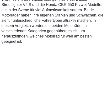
Streetfighter V4 S und die Honda CBR 650 R zwei Modelle,
die in der Szene für viel Aufmerksamkeit sorgen. Beide
Motorräder haben ihre eigenen Stärken und Schwächen, die
sie für unterschiedliche Fahrertypen attraktiv machen. In
diesem Vergleich werden die beiden Motorräder in
verschiedenen Kategorien gegenübergestellt, um
herauszufinden, welches Motorrad für wen am besten
geeignet ist.
0 Gebrauchte
gefunden
: Keine
0 Gebrauchte
gefunden
:
Preise verfügbar
Preise verfügbar
Design und Ergonomie
Die Ducati Streetfighter V4 S besticht durch ihr aggressives
Design und die markante Linienführung, die den sportlichen
Charakter unterstreicht. Die ergonomische Sitzposition ist
auf sportliches Fahren ausgelegt und damit ideal für die
Rennstrecke. Im Gegensatz dazu ist die Honda CBR 650 R
etwas zurückhaltender, aber dennoch sportlich gestaltet. Die
Sitzposition ist etwas bequemer, was längere Fahrten
angenehmer macht.
Leistung und Motor