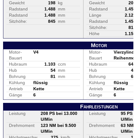
Gewicht
198
kg
Gewicht
208
Radstand
1.488
mm
Radstand
1.450
Radstand
1.488
mm
Länge
2.120
Sitzhöhe:
845
mm
Radstand
1.450
Sitzhöhe:
810
Höhe
1.150
Motor
Motor-
V4
Motor-
Vierzylinder
Bauart
Bauart
Reihenmot
Hubraum
1.103
ccm
Hubraum
649
Hub
54
mm
Hub
46
Bohrung
81
mm
Bohrung
67
Kühlung
flüssig
Kühlung
flüssig
Antrieb
Kette
Antrieb
Kette
Gänge
6
Gänge
6
Fahrleistungen
Leistung
208 PS bei 13.000
Leistung
95 PS be
U/Min
U/Min
Drehmoment
123 NM bei 9.500
Drehmoment
63 NM b
U/Min
U/Min
Höchstgeschw.
275
km/h
Höchstgeschw.
19