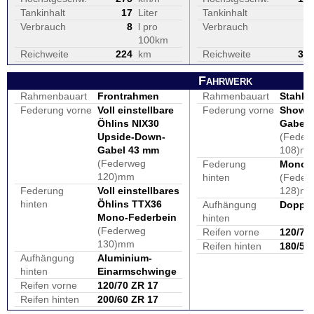
Tankinhalt
17
Liter
Tankinhalt
1
Verbrauch
8
l pro
Verbrauch
100km
Reichweite
224
km
Reichweite
31
Fahrwerk
Rahmenbauart
Frontrahmen
Rahmenbauart
Stahlr
Federung vorne
Voll einstellbare
Federung vorne
Showa
Öhlins NIX30
Gabel
Upside-Down-
(Feder
Gabel 43 mm
108)m
(Federweg
Federung
Monofe
120)mm
hinten
(Feder
Federung
Voll einstellbares
128)m
hinten
Öhlins TTX36
Aufhängung
Doppe
Mono-Federbein
hinten
(Federweg
Reifen vorne
120/70
130)mm
Reifen hinten
180/55
Aufhängung
Aluminium-
hinten
Einarmschwinge
Reifen vorne
120/70 ZR 17
Reifen hinten
200/60 ZR 17