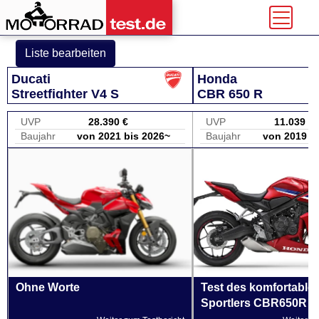
Liste bearbeiten
Ducati
Honda
Streetfighter V4 S
CBR 650 R
UVP
28.390 €
UVP
11.039 €
Baujahr
von 2021 bis 2026~
Baujahr
von 2019 b
Ohne Worte
Test des komfortablen
Sportlers CBR650R 