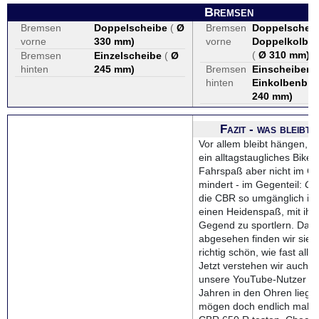
Bremsen
Bremsen
Doppelscheibe
(
Ø
Bremsen
Doppelscheib
vorne
330 mm
)
vorne
Doppelkolbe
(
Ø 310 mm
)
Bremsen
Einzelscheibe
(
Ø
hinten
245 mm
)
Bremsen
Einscheibenb
hinten
Einkolbenbr
240 mm
)
Fazit - was bleibt
Vor allem bleibt hängen, 
ein alltagstaugliches Bike 
Fahrspaß aber nicht im Ge
mindert - im Gegenteil:
Ge
die CBR so umgänglich ist
einen Heidenspaß, mit ihr 
Gegend zu sportlern. Dav
abgesehen finden wir sie
richtig schön, wie fast alle 
Jetzt verstehen wir auch,
unsere YouTube-Nutzer un
Jahren in den Ohren liegen
mögen doch endlich mal d