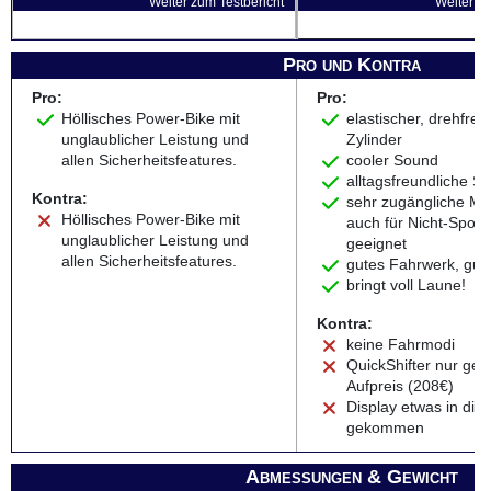
Weiter zum Testbericht
Weiter zu
Pro und Kontra
Pro:
Pro:
Höllisches Power-Bike mit
elastischer, drehfreu
unglaublicher Leistung und
Zylinder
allen Sicherheitsfeatures.
cooler Sound
alltagsfreundliche Si
Kontra:
sehr zugängliche Ma
Höllisches Power-Bike mit
auch für Nicht-Sportl
unglaublicher Leistung und
geeignet
allen Sicherheitsfeatures.
gutes Fahrwerk, gu
bringt voll Laune!
Kontra:
keine Fahrmodi
QuickShifter nur ge
Aufpreis (208€)
Display etwas in die
gekommen
Abmessungen & Gewicht