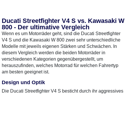
Ducati Streetfighter V4 S vs. Kawasaki W
800 - Der ultimative Vergleich
Wenn es um Motorräder geht, sind die Ducati Streetfighter
V4 S und die Kawasaki W 800 zwei sehr unterschiedliche
Modelle mit jeweils eigenen Stärken und Schwächen. In
diesem Vergleich werden die beiden Motorräder in
verschiedenen Kategorien gegenübergestellt, um
herauszufinden, welches Motorrad für welchen Fahrertyp
am besten geeignet ist.
Design und Optik
Die Ducati Streetfighter V4 S besticht durch ihr aggressives
und sportliches Design. Mit scharfen Linien und einem
markanten Look zieht sie die Blicke auf sich. Die Kawasaki
W 800 hingegen hat einen klassischen, zeitlosen Stil, der an
die Motorräder der 1960er Jahre erinnert. Während die
Ducati sportliche Fahrer anspricht, richtet sich die Kawasaki
an Liebhaber des Retro-Looks.