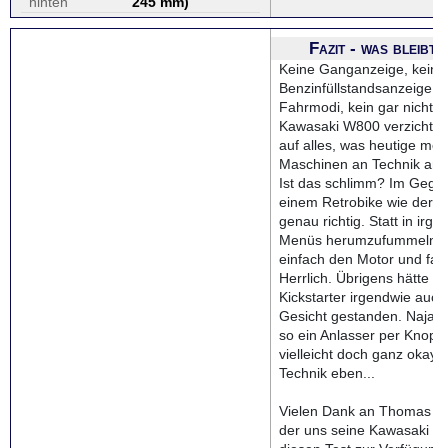
hinten
245 mm
)
Fazit - was bleibt
Keine Ganganzeige, kein
Benzinfüllstandsanzeige, k
Fahrmodi, kein gar nichts.
Kawasaki W800 verzichtet
auf alles, was heutige mo
Maschinen an Technik an 
Ist das schlimm? Im Gegent
einem Retrobike wie der W
genau richtig. Statt in irg
Menüs herumzufummeln st
einfach den Motor und fahr
Herrlich. Übrigens hätte d
Kickstarter irgendwie auch
Gesicht gestanden. Naja, im
so ein Anlasser per Knopf
vielleicht doch ganz okay
Technik eben...
Vielen Dank an Thomas au
der uns seine Kawasaki W