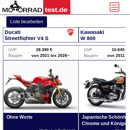
Liste bearbeiten
Ducati
Kawasaki
Streetfighter V4 S
W 800
UVP
28.390 €
UVP
10.645 €
Baujahr
von 2021 bis 2026~
Baujahr
von 2011 bi
Ohne Worte
Japanische Schönheit 
Chrome und Königswe