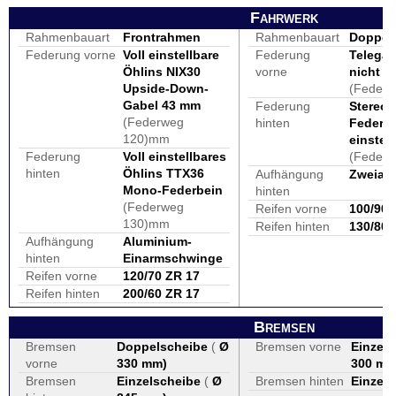
Fahrwerk
Rahmenbauart
Frontrahmen
Rahmenbauart
Doppels
Federung vorne
Voll einstellbare
Federung
Telega
Öhlins NIX30
vorne
nicht ei
Upside-Down-
(Feder
Gabel 43 mm
Federung
Stereof
(Federweg
hinten
Federb
120)mm
einstell
Federung
Voll einstellbares
(Feder
hinten
Öhlins TTX36
Aufhängung
Zweiar
Mono-Federbein
hinten
(Federweg
Reifen vorne
100/90-
130)mm
Reifen hinten
130/80-
Aufhängung
Aluminium-
hinten
Einarmschwinge
Reifen vorne
120/70 ZR 17
Reifen hinten
200/60 ZR 17
Bremsen
Bremsen
Doppelscheibe
(
Ø
Bremsen vorne
Einzel
vorne
330 mm
)
300 m
Bremsen
Einzelscheibe
(
Ø
Bremsen hinten
Einzel