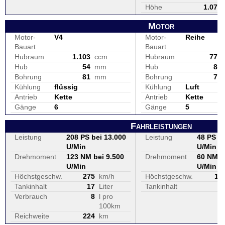
Höhe
1.075
Motor
Motor-
V4
Motor-
Reihe
Bauart
Bauart
Hubraum
1.103
ccm
Hubraum
773
Hub
54
mm
Hub
83
Bohrung
81
mm
Bohrung
77
Kühlung
flüssig
Kühlung
Luft
Antrieb
Kette
Antrieb
Kette
Gänge
6
Gänge
5
Fahrleistungen
Leistung
208 PS bei 13.000
Leistung
48 PS be
U/Min
U/Min
Drehmoment
123 NM bei 9.500
Drehmoment
60 NM b
U/Min
U/Min
Höchstgeschw.
275
km/h
Höchstgeschw.
17
Tankinhalt
17
Liter
Tankinhalt
1
Verbrauch
8
l pro
100km
Reichweite
224
km