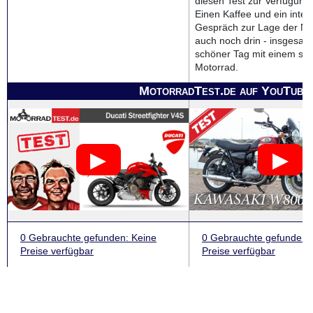
diesen Test zur Verfügung g
Einen Kaffee und ein inter
Gespräch zur Lage der Na
auch noch drin - insgesam
schöner Tag mit einem sc
Motorrad.
MotorradTest.de auf YouTube
0 Gebrauchte
gefunden
: Keine
0 Gebrauchte
gefunden
:
Preise verfügbar
Preise verfügbar