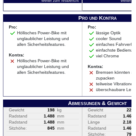
Weiter zum Testbericht
Weiter zu
Pro und Kontra
Pro:
Pro:
Höllisches Power-Bike mit
lässige Optik
unglaublicher Leistung und
cooler Sound
allen Sicherheitsfeatures.
einfaches Fahrverha
einfachste Bedienun
Kontra:
viel Chrome
Höllisches Power-Bike mit
unglaublicher Leistung und
Kontra:
allen Sicherheitsfeatures.
Bremsen könnten st
zupacken
teilweise Vibrationen
überschaubare Leis
Abmessungen & Gewicht
Gewicht
198
kg
Gewicht
221
Radstand
1.488
mm
Radstand
1.465
Radstand
1.488
mm
Länge
2.180
Sitzhöhe:
845
mm
Radstand
1.465
Sitzhöhe:
790