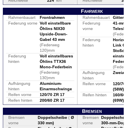
Reichweite
224
km
Reichweite
35
Fahrwerk
Rahmenbauart
Frontrahmen
Rahmenbauart
Gitterro
Federung vorne
Voll einstellbare
Federung
41-mm-
Öhlins NIX30
vorne
Telesk
Upside-Down-
(Feder
Gabel 43 mm
Federung
Horizon
(Federweg
hinten
Link Ga
120)mm
Stoßdäm
Federung
Voll einstellbares
einstell
hinten
Öhlins TTX36
Federb
Mono-Federbein
(Feder
(Federweg
Aufhängung
Zweiar
130)mm
hinten
Aufhängung
Aluminium-
Reifen vorne
120/70
hinten
Einarmschwinge
(58W)
Reifen vorne
120/70 ZR 17
Reifen hinten
160/60
Reifen hinten
200/60 ZR 17
(69W)
Bremsen
Bremsen
Doppelscheibe
(
Ø
Bremsen
Doppelschei
vorne
330 mm
)
vorne
300-mm-Dopp