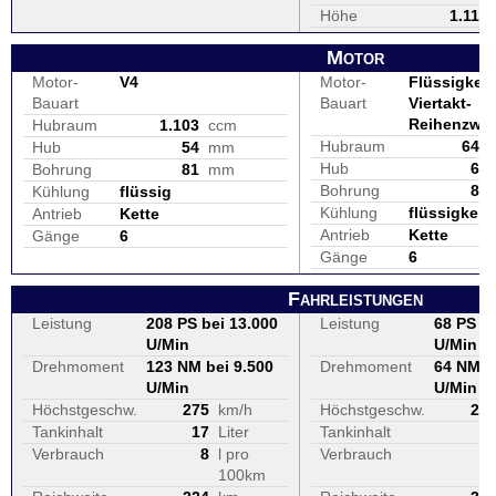
Höhe
1.115
Motor
Motor-
V4
Motor-
Flüssigkeit
Bauart
Bauart
Viertakt-
Reihenzwei
Hubraum
1.103
ccm
Hubraum
649
Hub
54
mm
Hub
60
Bohrung
81
mm
Bohrung
83
Kühlung
flüssig
Kühlung
flüssigkeit
Antrieb
Kette
Antrieb
Kette
Gänge
6
Gänge
6
Fahrleistungen
Leistung
208 PS bei 13.000
Leistung
68 PS be
U/Min
U/Min
Drehmoment
123 NM bei 9.500
Drehmoment
64 NM b
U/Min
U/Min
Höchstgeschw.
275
km/h
Höchstgeschw.
20
Tankinhalt
17
Liter
Tankinhalt
1
Verbrauch
8
l pro
Verbrauch
100km