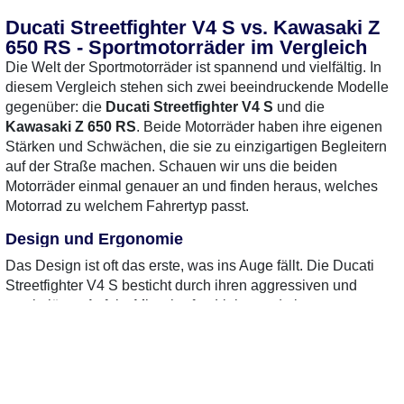
Ducati Streetfighter V4 S vs. Kawasaki Z
650 RS - Sportmotorräder im Vergleich
Die Welt der Sportmotorräder ist spannend und vielfältig. In
diesem Vergleich stehen sich zwei beeindruckende Modelle
gegenüber: die
Ducati Streetfighter V4 S
und die
Kawasaki Z 650 RS
. Beide Motorräder haben ihre eigenen
Stärken und Schwächen, die sie zu einzigartigen Begleitern
auf der Straße machen. Schauen wir uns die beiden
Motorräder einmal genauer an und finden heraus, welches
Motorrad zu welchem Fahrertyp passt.
Design und Ergonomie
Das Design ist oft das erste, was ins Auge fällt. Die Ducati
Streetfighter V4 S besticht durch ihren aggressiven und
muskulösen Auftritt. Mit scharfen Linien und einem
sportlichen Look zieht sie die Blicke auf sich. Die hohe
Bauweise und die schmale Silhouette verleihen ihr eine
dynamische Ausstrahlung. Im Gegensatz dazu präsentiert
sich die Kawasaki Z 650 RS im Retro-Stil, der an die