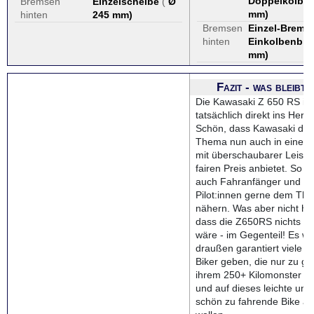
Doppelkolben
Bremsen
Einzelscheibe
(
Ø
mm
)
hinten
245 mm
)
Bremsen
Einzel-Brems
hinten
Einkolbenbre
mm
)
Fazit - was bleibt
Die Kawasaki Z 650 RS ist
tatsächlich direkt ins Herz
Schön, dass Kawasaki das
Thema nun auch in einem 
mit überschaubarer Leist
fairen Preis anbietet. So 
auch Fahranfänger und lei
Pilot:innen gerne dem Th
nähern. Was aber nicht hei
dass die Z650RS nichts fü
wäre - im Gegenteil! Es wi
draußen garantiert viele e
Biker geben, die nur zu g
ihrem 250+ Kilomonster a
und auf dieses leichte und 
schön zu fahrende Bike au