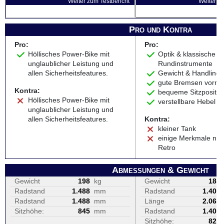
Weiter zum Testbericht
Weiter zu
Pro und Kontra
Pro:
Pro:
Höllisches Power-Bike mit
Optik & klassische
unglaublicher Leistung und
Rundinstrumente
allen Sicherheitsfeatures.
Gewicht & Handling
gute Bremsen vorne
Kontra:
bequeme Sitzpositio
Höllisches Power-Bike mit
verstellbare Hebel
unglaublicher Leistung und
allen Sicherheitsfeatures.
Kontra:
kleiner Tank
einige Merkmale nic
Retro
Abmessungen & Gewicht
Gewicht
198
kg
Gewicht
187
Radstand
1.488
mm
Radstand
1.405
Radstand
1.488
mm
Länge
2.065
Sitzhöhe:
845
mm
Radstand
1.405
Sitzhöhe:
820