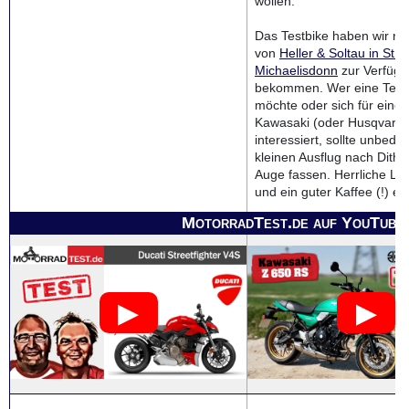
wollen.
Das Testbike haben wir ne
von
Heller & Soltau in St.
Michaelisdonn
zur Verfügun
bekommen. Wer eine Test
möchte oder sich für eine
Kawasaki (oder Husqvarna
interessiert, sollte unbedin
kleinen Ausflug nach Dith
Auge fassen. Herrliche La
und ein guter Kaffee (!) er
MotorradTest.de auf YouTube