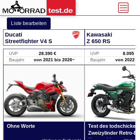
Liste bearbeiten
Ducati
Kawasaki
Streetfighter V4 S
Z 650 RS
UVP
28.390 €
UVP
8.095 €
Baujahr
von 2021 bis 2026~
Baujahr
von 2022 b
Ohne Worte
Test des todschicken
Zweizylinder Retro-B
Kawasaki