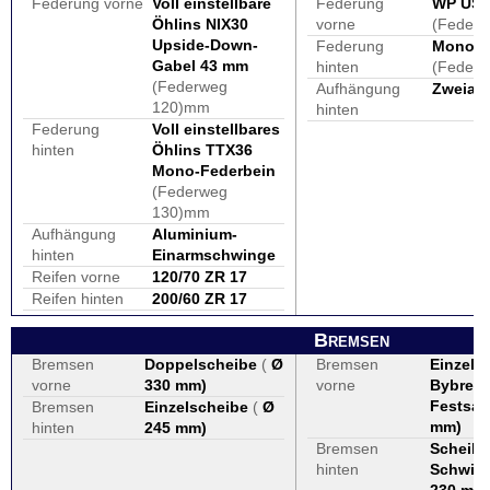
Federung vorne
Voll einstellbare
Federung
WP USD
Öhlins NIX30
vorne
(Feder
Upside-Down-
Federung
Monofe
Gabel 43 mm
hinten
(Feder
(Federweg
Aufhängung
Zweiar
120)mm
hinten
Federung
Voll einstellbares
hinten
Öhlins TTX36
Mono-Federbein
(Federweg
130)mm
Aufhängung
Aluminium-
hinten
Einarmschwinge
Reifen vorne
120/70 ZR 17
Reifen hinten
200/60 ZR 17
Bremsen
Bremsen
Doppelscheibe
(
Ø
Bremsen
Einzels
vorne
330 mm
)
vorne
Bybre 4
Festsatt
Bremsen
Einzelscheibe
(
Ø
mm
)
hinten
245 mm
)
Bremsen
Scheibe
hinten
Schwim