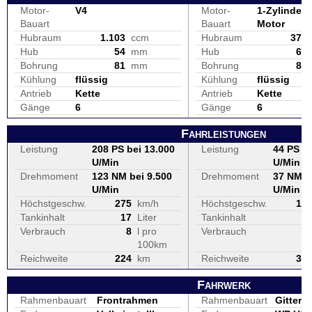
Motor-
V4
Motor-
1-Zylinder, 
Bauart
Bauart
Motor
Hubraum
1.103
ccm
Hubraum
373
Hub
54
mm
Hub
60
Bohrung
81
mm
Bohrung
89
Kühlung
flüssig
Kühlung
flüssig
Antrieb
Kette
Antrieb
Kette
Gänge
6
Gänge
6
Fahrleistungen
Leistung
208 PS bei 13.000
Leistung
44 PS be
U/Min
U/Min
Drehmoment
123 NM bei 9.500
Drehmoment
37 NM b
U/Min
U/Min
Höchstgeschw.
275
km/h
Höchstgeschw.
17
Tankinhalt
17
Liter
Tankinhalt
1
Verbrauch
8
l pro
Verbrauch
100km
Reichweite
224
km
Reichweite
39
Fahrwerk
Rahmenbauart
Frontrahmen
Rahmenbauart
Gitterro