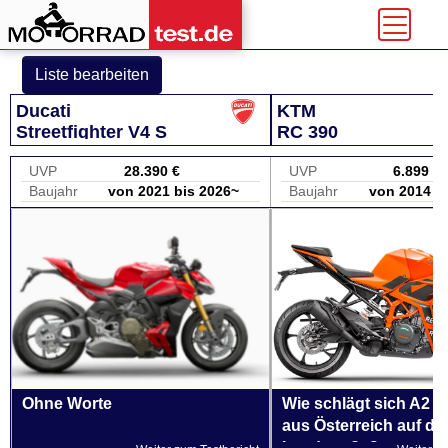
Liste bearbeiten
Ducati
KTM
Streetfighter V4 S
RC 390
UVP
28.390 €
UVP
6.899 €
Baujahr
von 2021 bis 2026~
Baujahr
von 2014 b
Ohne Worte
Wie schlägt sich A2 
aus Österreich auf de
Landstraße?