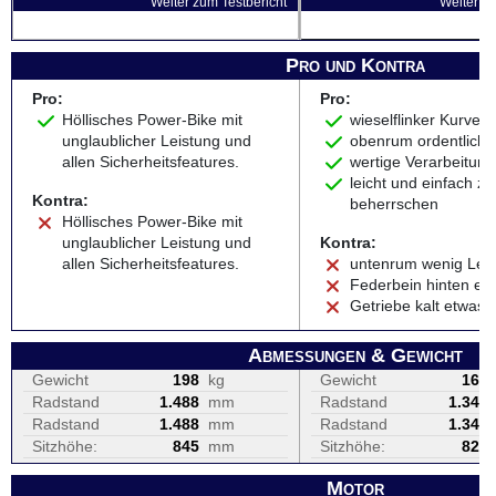
Weiter zum Testbericht
Weiter zu
Pro und Kontra
Pro:
Pro:
Höllisches Power-Bike mit
wieselflinker Kurvenfl
unglaublicher Leistung und
obenrum ordentliche
allen Sicherheitsfeatures.
wertige Verarbeitung
leicht und einfach zu
Kontra:
beherrschen
Höllisches Power-Bike mit
unglaublicher Leistung und
Kontra:
allen Sicherheitsfeatures.
untenrum wenig Lei
Federbein hinten etw
Getriebe kalt etwas 
Abmessungen & Gewicht
Gewicht
198
kg
Gewicht
164
Radstand
1.488
mm
Radstand
1.340
Radstand
1.488
mm
Radstand
1.340
Sitzhöhe:
845
mm
Sitzhöhe:
824
Motor