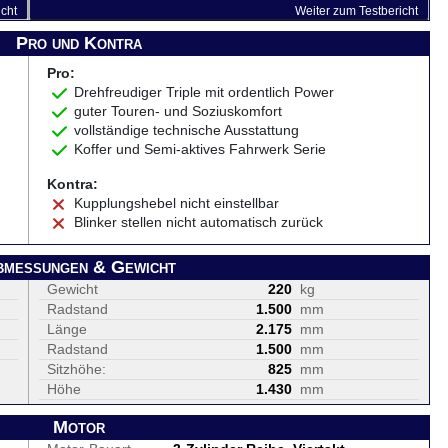
icht
Weiter zum Testbericht
Pro und Kontra
Pro:
Drehfreudiger Triple mit ordentlich Power
guter Touren- und Soziuskomfort
vollständige technische Ausstattung
Koffer und Semi-aktives Fahrwerk Serie
Kontra:
Kupplungshebel nicht einstellbar
Blinker stellen nicht automatisch zurück
bmessungen & Gewicht
Gewicht
220
kg
Radstand
1.500
mm
Länge
2.175
mm
Radstand
1.500
mm
Sitzhöhe:
825
mm
Höhe
1.430
mm
Motor