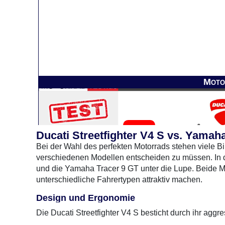
Moto
Ducati Streetfighter V4 S vs. Yamaha
Bei der Wahl des perfekten Motorrads stehen viele B
verschiedenen Modellen entscheiden zu müssen. In d
und die Yamaha Tracer 9 GT unter die Lupe. Beide M
unterschiedliche Fahrertypen attraktiv machen.
0 Gebrauchte
gefunden
: Keine Preise verfügbar
Design und Ergonomie
Die Ducati Streetfighter V4 S besticht durch ihr aggre
scharfen Linien und dem markanten LED-Scheinwerfer zi