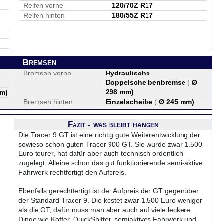
Reifen vorne
120/70Z R17
Reifen hinten
180/55Z R17
Bremsen
Bremsen vorne
Hydraulische
Doppelscheibenbremse
(
Ø
298 mm
)
mm
)
Bremsen hinten
Einzelscheibe
(
Ø 245 mm
)
Fazit - was bleibt hängen
Die Tracer 9 GT ist eine richtig gute Weiterentwicklung der
sowieso schon guten Tracer 900 GT. Sie wurde zwar 1.500
Euro teurer, hat dafür aber auch technisch ordentlich
zugelegt. Alleine schon das gut funktionierende semi-aktive
Fahrwerk rechtfertigt den Aufpreis.
Ebenfalls gerechtfertigt ist der Aufpreis der GT gegenüber
der Standard Tracer 9. Die kostet zwar 1.500 Euro weniger
als die GT, dafür muss man aber auch auf viele leckere
Dinge wie Koffer, QuickShifter, semiaktives Fahrwerk und