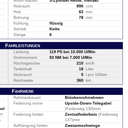
Motor-Bauart
3-Zylinder Reihe, Viertakt
Hubraum
890
ccm
Hub
62
mm
Bohrung
78
mm
Kühlung
flüssig
Antrieb
Kette
Gänge
6
Fahrleistungen
Leistung
119 PS bei 10.000 U/Min
Drehmoment
93 NM bei 7.000 U/Min
Höchstgeschw.
210
km/h
Tankinhalt
18
Liter
Verbrauch
5
l pro 100km
Reichweite
360
km
Fahrwerk
Rahmenbauart
Brückenrohrrahmen
Federung vorne
Upside-Down-Telegabel
bel
(Federweg 130)mm
mm
Federung hinten
Zentralfederbein
(Federweg
s
137)mm
Aufhängung hinten
Zweiarmschwinge