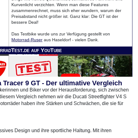
Kurvenlicht verzichten. Wenn man diese Features
zusammenrechnet, muss sich eher wundern, warum der
Preisabstand nicht größer ist. Ganz klar: Die GT ist der
bessere Deal!
Das Testbike wurde uns zur Verfügung gestellt von
Motorrad-Ruser
aus Haseldorf - vielen Dank.
rradTest.de auf YouTube
 Tracer 9 GT - Der ultimative Vergleich
ikerinnen und Biker vor der Herausforderung, sich zwischen
iesem Vergleich nehmen wir die Ducati Streetfighter V4 S
otorräder haben ihre Stärken und Schwächen, die sie für
0 Gebrauchte
gefunden
: Keine Preise verfügbar
ssives Design und ihre sportliche Haltung. Mit ihren
eht sie alle Blicke auf sich. Die Sitzposition ist sportlich,