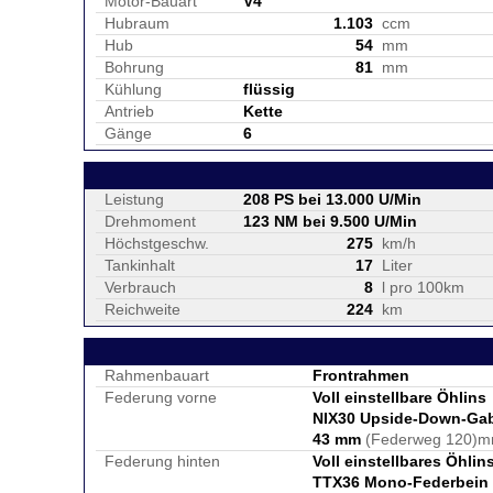
Motor-Bauart
V4
Hubraum
1.103
ccm
Hub
54
mm
Bohrung
81
mm
Kühlung
flüssig
Antrieb
Kette
Gänge
6
Leistung
208 PS bei 13.000 U/Min
Drehmoment
123 NM bei 9.500 U/Min
Höchstgeschw.
275
km/h
Tankinhalt
17
Liter
Verbrauch
8
l pro 100km
Reichweite
224
km
Rahmenbauart
Frontrahmen
Federung vorne
Voll einstellbare Öhlins
NIX30 Upside-Down-Ga
43 mm
(Federweg 120)
Federung hinten
Voll einstellbares Öhlin
TTX36 Mono-Federbein