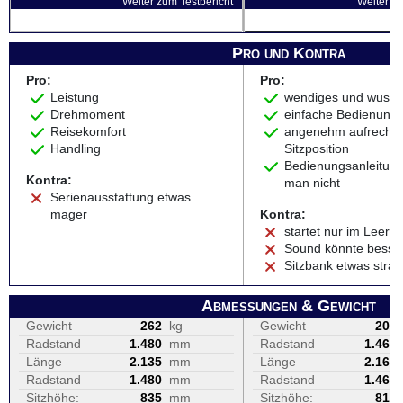
Weiter zum Testbericht
Weiter zu
Pro und Kontra
Pro:
Pro:
Leistung
wendiges und wuseli
Drehmoment
einfache Bedienung
Reisekomfort
angenehm aufrecht
Handling
Sitzposition
Bedienungsanleitung
Kontra:
man nicht
Serienausstattung etwas
mager
Kontra:
startet nur im Leerla
Sound könnte besser
Sitzbank etwas straff
Abmessungen & Gewicht
Gewicht
262
kg
Gewicht
207
Radstand
1.480
mm
Radstand
1.460
Länge
2.135
mm
Länge
2.160
Radstand
1.480
mm
Radstand
1.460
Sitzhöhe:
835
mm
Sitzhöhe:
815