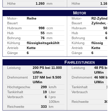
Höhe
1.260
mm
Höhe
1.160
Motor
Motor-
Reihe
Motor-
R2-Zylinder,
Bauart
Bauart
Zylinder, 4-
Hubraum
998
ccm
Hubraum
500
Hub
55
mm
Hub
67
Bohrung
76
mm
Bohrung
69
Kühlung
flüssigkeitsgekühlt
Kühlung
flüssig
Antrieb
Kette
Antrieb
Kette
Gänge
6
Gänge
6
Fahrleistungen
Leistung
200 PS bei 11.000
Leistung
48 PS bei
U/Min
U/Min
Drehmoment
137 NM bei 9.500
Drehmoment
46 NM bei
U/Min
U/Min
Höchstgeschw.
299
km/h
Tankinhalt
13
Tankinhalt
19
Liter
Verbrauch
4
Verbrauch
6
l pro
100km
Reichweite
302
Reichweite
333
km