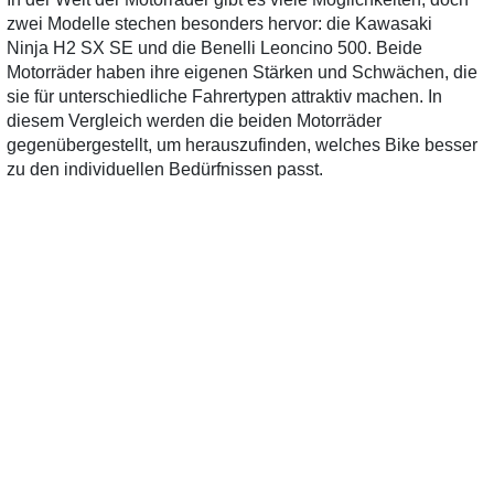
zwei Modelle stechen besonders hervor: die Kawasaki
Ninja H2 SX SE und die Benelli Leoncino 500. Beide
Motorräder haben ihre eigenen Stärken und Schwächen, die
sie für unterschiedliche Fahrertypen attraktiv machen. In
diesem Vergleich werden die beiden Motorräder
gegenübergestellt, um herauszufinden, welches Bike besser
zu den individuellen Bedürfnissen passt.
Design und Ergonomie
0 Gebrauchte
gefunden
: Keine
0 Gebrauchte
gefunden
:
Die Kawasaki Ninja H2 SX SE präsentiert sich mit einem
Preise verfügbar
Preise verfügbar
aggressiven und sportlichen Design, das die DNA der Ninja-
Serie verkörpert. Sie ist aerodynamisch geformt und bietet
eine aggressive Sitzposition, die für sportliches Fahren
optimiert ist. Im Gegensatz dazu hat die Benelli Leoncino
500 ein eher klassisches, retro-inspiriertes Design, das viele
Motorradliebhaber anspricht. Die aufrechte Sitzposition und
die breiten Lenker sorgen für hohen Komfort, besonders auf
langen Strecken.
Motor und Leistung