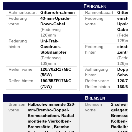
Fahrwerk
Rahmenbauart
Gitterrohrrahmen
Rahmenbauart
Gitter
Federung
43-mm-Upside-
Federung
einstel
vorne
Down-Gabel
vorne
Upside
(Federweg
Gabel 
120)mm
(Feder
125)m
Federung
Uni-Trak-
hinten
Gasdruck-
Federung
einstel
Stoßdämpfer
hinten
Zentral
(Federweg
(Feder
139)mm
128)m
Reifen vorne
120/70ZR17M/C
Aufhängung
Doppelr
(58W)
hinten
Schwi
Reifen hinten
190/55ZR17M/C
Reifen vorne
120/70 
(75W)
Reifen hinten
160/60 
Bremsen
Bremsen
Halbschwimmende 320-
Bremsen
2 schwim
vorne
mm-Brembo-Doppel-
vorne
gelagerte
Bremsscheiben. Radial
Bremssche
montierte Vierkolben-
Kolben-
Bremssättel, Brembo
Radialbr