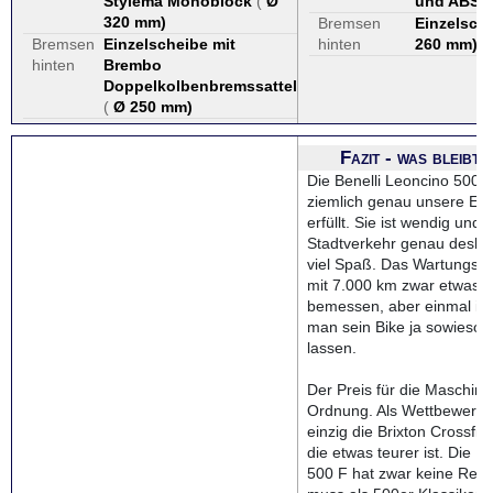
Stylema Monoblock
(
Ø
und ABS
320 mm
)
Bremsen
Einzelsch
Bremsen
Einzelscheibe mit
hinten
260 mm
)
hinten
Brembo
Doppelkolbenbremssattel
(
Ø 250 mm
)
Fazit - was bleibt
Die Benelli Leoncino 500 h
ziemlich genau unsere Er
erfüllt. Sie ist wendig und
Stadtverkehr genau deshalb
viel Spaß. Das Wartungsinte
mit 7.000 km zwar etwas 
bemessen, aber einmal im 
man sein Bike ja sowieso 
lassen.
Der Preis für die Maschine
Ordnung. Als Wettbewerber
einzig die Brixton Crossfir
die etwas teurer ist. Die 
500 F hat zwar keine Retr