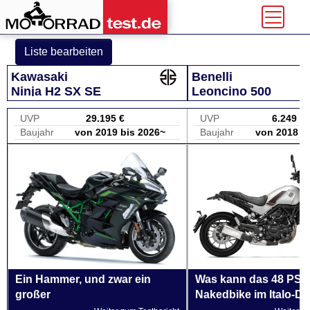
Liste bearbeiten
Kawasaki
Benelli
Ninja H2 SX SE
Leoncino 500
UVP
29.195 €
UVP
6.249 €
Baujahr
von 2019 bis 2026~
Baujahr
von 2018 b
Ein Hammer, und zwar ein
Was kann das 48 PS R
großer
Nakedbike im Italo-D