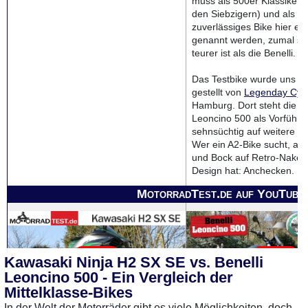
muss als 500er Klassiker (g
den Siebzigern) und als e
zuverlässiges Bike hier ebe
genannt werden, zumal sie
teurer ist als die Benelli.
Das Testbike wurde uns z
gestellt von
Legenday Cyc
Hamburg. Dort steht die Be
Leoncino 500 als Vorführe
sehnsüchtig auf weitere Pr
Wer ein A2-Bike sucht, auf 
und Bock auf Retro-Naked
Design hat: Anchecken.
MotorradTest.de auf YouTube
Kawasaki Ninja H2 SX SE vs. Benelli
Leoncino 500 - Ein Vergleich der
Mittelklasse-Bikes
In der Welt der Motorräder gibt es viele Möglichkeiten, doch