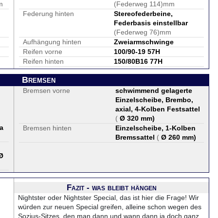
m
(Federweg 114)mm
Federung hinten
Stereofederbeine,
Federbasis einstellbar
(Federweg 76)mm
Aufhängung hinten
Zweiarmschwinge
Reifen vorne
100/90-19 57H
Reifen hinten
150/80B16 77H
Bremsen
Bremsen vorne
schwimmend gelagerte
Einzelscheibe, Brembo,
axial, 4-Kolben Festsattel
(
Ø 320 mm
)
a
Bremsen hinten
Einzelscheibe, 1-Kolben
Bremssattel
(
Ø 260 mm
)
Ø
Fazit - was bleibt hängen
Nightster oder Nightster Special, das ist hier die Frage! Wir
würden zur neuen Special greifen, alleine schon wegen des
Sozius-Sitzes, den man dann und wann dann ja doch ganz