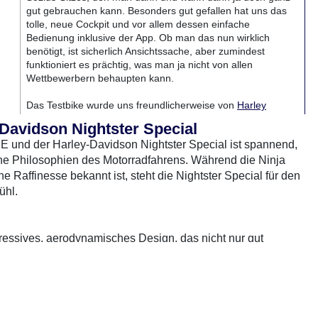
gut gebrauchen kann. Besonders gut gefallen hat uns das
tolle, neue Cockpit und vor allem dessen einfache
Bedienung inklusive der App. Ob man das nun wirklich
benötigt, ist sicherlich Ansichtssache, aber zumindest
funktioniert es prächtig, was man ja nicht von allen
Wettbewerbern behaupten kann.
Das Testbike wurde uns freundlicherweise von
Harley
Davidson Kiel
für diesen Test zur Verfügung gestellt. Dort
Davidson Nightster Special
stehen die Nightster Special und die Standard Nightster als
 und der Harley-Davidson Nightster Special ist spannend,
Vorführer - neben vielen anderen schicken Harleys. Ein
Besuch bei HD Hiel lohnt sich immer, alleine schon wegen
che Philosophien des Motorradfahrens. Während die Ninja
des großen Angebots an gebrauchten Maschinen.
Raffinesse bekannt ist, steht die Nightster Special für den
Außerdem kann man dort eine herrliche Runde um den
ühl.
Westensee drehen - auf geht's!
rradTest.de auf YouTube
ressives, aerodynamisches Design, das nicht nur gut
ortliche Sitzposition und die hochwertigen Materialien
tz dazu steht die Harley-Davidson Nightster Special mit
der amerikanischen Cruiser-Kultur verkörpert. Die
ür ein entspanntes Fahrgefühl, ideal für längere Touren.