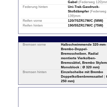
Gabel
(Federweg 120)m
Federung hinten
Uni-Trak-Gasdruck-
Stoßdämpfer
(Federweg
139)mm
Reifen vorne
120/70ZR17M/C (58W)
Reifen hinten
190/55ZR17M/C (75W)
Bremsen vorne
Halbschwimmende 320-mm-
Brembo-Doppel-
Bremsscheiben. Radial
montierte Vierkolben-
Bremssättel, Brembo Stylem
Monoblock
(
Ø 320 mm
)
Bremsen hinten
Einzelscheibe mit Brembo
Doppelkolbenbremssattel
(
250 mm
)