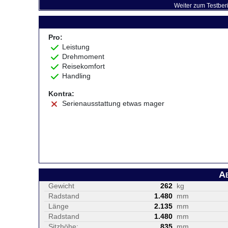
Weiter zum Testber
Pro:
Leistung
Drehmoment
Reisekomfort
Handling
Kontra:
Serienausstattung etwas mager
A
Gewicht
262
kg
Radstand
1.480
mm
Länge
2.135
mm
Radstand
1.480
mm
Sitzhöhe:
835
mm