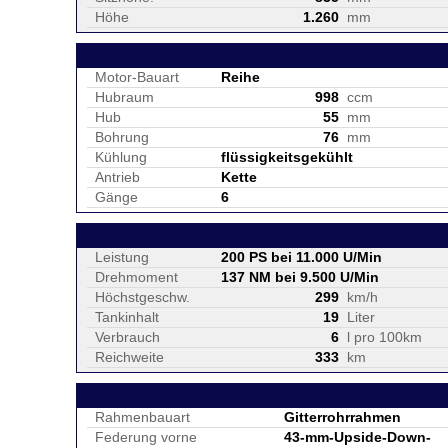
Höhe
1.260
mm
Motor-Bauart
Reihe
Hubraum
998
ccm
Hub
55
mm
Bohrung
76
mm
Kühlung
flüssigkeitsgekühlt
Antrieb
Kette
Gänge
6
Leistung
200 PS bei 11.000 U/Min
Drehmoment
137 NM bei 9.500 U/Min
Höchstgeschw.
299
km/h
Tankinhalt
19
Liter
Verbrauch
6
l pro 100km
Reichweite
333
km
Rahmenbauart
Gitterrohrrahmen
Federung vorne
43-mm-Upside-Down-