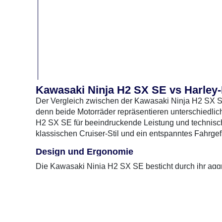
Kawasaki Ninja H2 SX SE vs Harley-
Der Vergleich zwischen der Kawasaki Ninja H2 SX SE
denn beide Motorräder repräsentieren unterschiedli
H2 SX SE für beeindruckende Leistung und technische 
klassischen Cruiser-Stil und ein entspanntes Fahrgef
Design und Ergonomie
Moto
Die Kawasaki Ninja H2 SX SE besticht durch ihr agg
aussieht, sondern auch die Leistung optimiert. Die sp
unterstreichen den sportlichen Charakter. Im Gegensa
ihrem klassischen, robusten Design, das den Charme 
aufrechte Sitzposition und der breite Lenker sorgen f