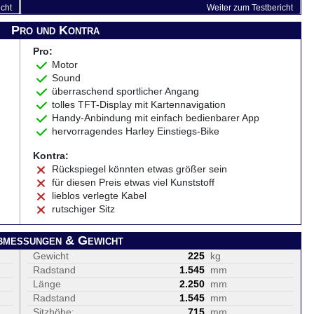
icht
Weiter zum Testbericht
Pro und Kontra
Pro:
Motor
Sound
überraschend sportlicher Angang
tolles TFT-Display mit Kartennavigation
Handy-Anbindung mit einfach bedienbarer App
hervorragendes Harley Einstiegs-Bike
Kontra:
Rückspiegel könnten etwas größer sein
für diesen Preis etwas viel Kunststoff
lieblos verlegte Kabel
rutschiger Sitz
bmessungen & Gewicht
Gewicht
225
kg
Radstand
1.545
mm
Länge
2.250
mm
Radstand
1.545
mm
Sitzhöhe:
715
mm