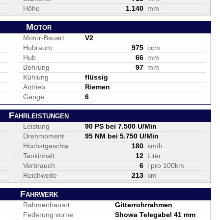
Höhe
1.140
mm
Motor
Motor-Bauart
V2
Hubraum
975
ccm
Hub
66
mm
Bohrung
97
mm
Kühlung
flüssig
Antrieb
Riemen
Gänge
6
Fahrleistungen
Leistung
90 PS bei 7.500 U/Min
Drehmoment
95 NM bei 5.750 U/Min
Höchstgeschw.
180
km/h
Tankinhalt
12
Liter
Verbrauch
6
l pro 100km
Reichweite
213
km
Fahrwerk
Rahmenbauart
Gitterrohrrahmen
Federung vorne
Showa Telegabel 41 mm