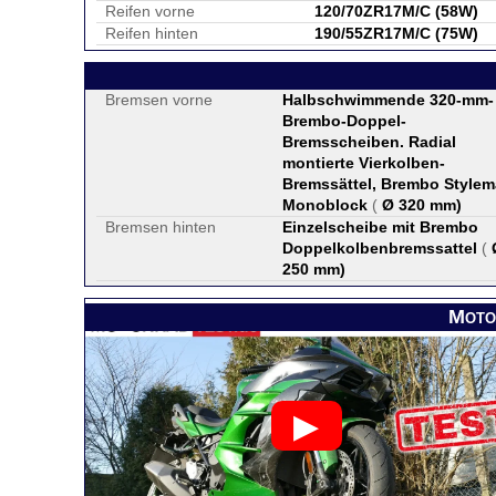
Reifen vorne
120/70ZR17M/C (58W)
Reifen hinten
190/55ZR17M/C (75W)
Bremsen vorne
Halbschwimmende 320-mm-
Brembo-Doppel-
Bremsscheiben. Radial
montierte Vierkolben-
Bremssättel, Brembo Stylem
Monoblock
(
Ø 320 mm
)
Bremsen hinten
Einzelscheibe mit Brembo
Doppelkolbenbremssattel
(
250 mm
)
Moto