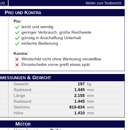
icht
Weiter zum Testbericht
Pro und Kontra
Pro:
leicht und wendig
geringer Verbrauch, große Reichweite
günstig in Anschaffung Unterhalt
einfache Bedienung
Kontra:
Windschild nicht ohne Werkzeug verstellbar
Einzelscheibe vorne greift etwas spät
bmessungen & Gewicht
Gewicht
197
kg
Radstand
1.445
mm
Länge
2.155
mm
Radstand
1.445
mm
Sitzhöhe:
810-834
mm
Höhe
1.410
mm
Motor