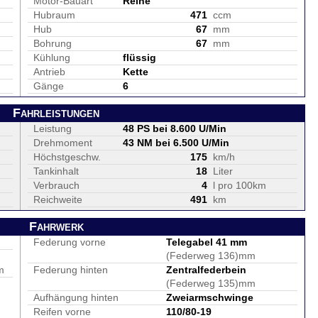
Motor-Bauart
Reihe
Hubraum
471
ccm
Hub
67
mm
Bohrung
67
mm
Kühlung
flüssig
Antrieb
Kette
Gänge
6
Fahrleistungen
Leistung
48 PS bei 8.600 U/Min
Drehmoment
43 NM bei 6.500 U/Min
Höchstgeschw.
175
km/h
Tankinhalt
18
Liter
Verbrauch
4
l pro 100km
Reichweite
491
km
Fahrwerk
Federung vorne
Telegabel 41 mm
(Federweg 136)mm
m
Federung hinten
Zentralfederbein
(Federweg 135)mm
Aufhängung hinten
Zweiarmschwinge
Reifen vorne
110/80-19