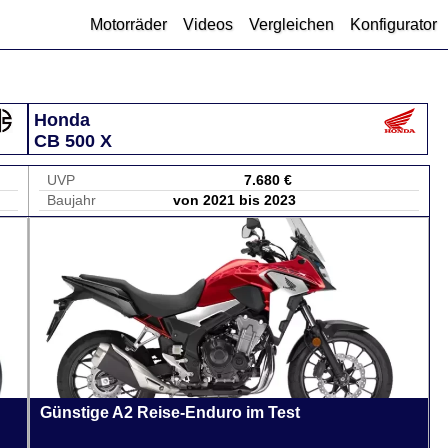
Motorräder
Videos
Vergleichen
Konfigurator
Honda
CB 500 X
UVP
7.680 €
Baujahr
von 2021 bis 2023
Günstige A2 Reise-Enduro im Test