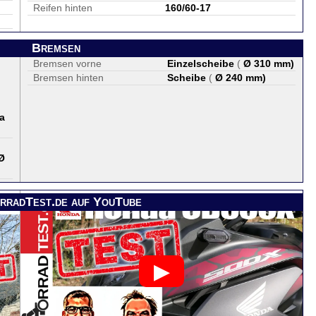
Reifen hinten
160/60-17
Bremsen
Bremsen vorne
Einzelscheibe
(
Ø 310 mm
)
Bremsen hinten
Scheibe
(
Ø 240 mm
)
a
Ø
rradTest.de auf YouTube