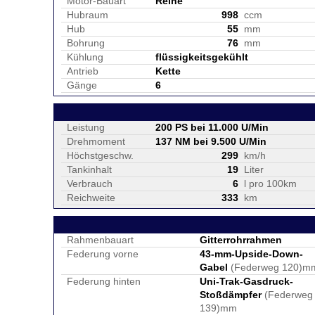
Motor-Bauart
Reihe
Hubraum
998
ccm
Hub
55
mm
Bohrung
76
mm
Kühlung
flüssigkeitsgekühlt
Antrieb
Kette
Gänge
6
Leistung
200 PS bei 11.000 U/Min
Drehmoment
137 NM bei 9.500 U/Min
Höchstgeschw.
299
km/h
Tankinhalt
19
Liter
Verbrauch
6
l pro 100km
Reichweite
333
km
Rahmenbauart
Gitterrohrrahmen
Federung vorne
43-mm-Upside-Down-
Gabel
(Federweg 120)m
Federung hinten
Uni-Trak-Gasdruck-
Stoßdämpfer
(Federweg
139)mm