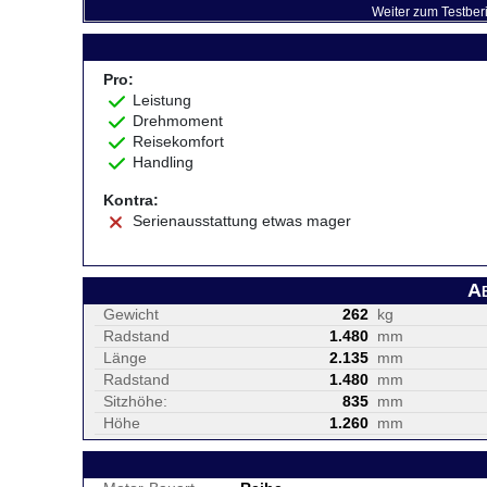
Weiter zum Testber
Pro:
Leistung
Drehmoment
Reisekomfort
Handling
Kontra:
Serienausstattung etwas mager
A
Gewicht
262
kg
Radstand
1.480
mm
Länge
2.135
mm
Radstand
1.480
mm
Sitzhöhe:
835
mm
Höhe
1.260
mm