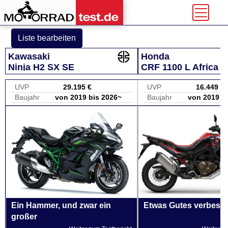
Liste bearbeiten
Kawasaki
Honda
Ninja H2 SX SE
CRF 1100 L Africa T
UVP
29.195 €
UVP
16.449 €
Baujahr
von 2019 bis 2026~
Baujahr
von 2019 b
Ein Hammer, und zwar ein
Etwas Gutes verbess
großer