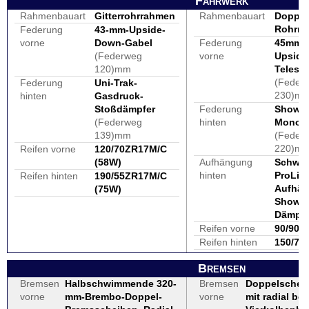
Fahrwerk
Rahmenbauart
Gitterrohrrahmen
Rahmenbauart
Doppel
Rohrr
Federung
43-mm-Upside-
vorne
Down-Gabel
Federung
45mm 
(Federweg
vorne
Upsid
120)mm
Telesk
(Feder
Federung
Uni-Trak-
230)m
hinten
Gasdruck-
Stoßdämpfer
Federung
Showa
(Federweg
hinten
Monofe
139)mm
(Feder
220)m
Reifen vorne
120/70ZR17M/C
(58W)
Aufhängung
Schwin
hinten
ProLin
Reifen hinten
190/55ZR17M/C
Aufhä
(75W)
Showa
Dämpfe
Reifen vorne
90/90-2
Reifen hinten
150/70
Bremsen
Bremsen
Halbschwimmende 320-
Bremsen
Doppelschei
vorne
mm-Brembo-Doppel-
vorne
mit radial be