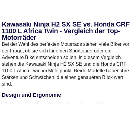
Kawasaki Ninja H2 SX SE vs. Honda CRF
1100 L Africa Twin - Vergleich der Top-
Motorräder
Bei der Wahl des perfekten Motorrads stehen viele Biker vor
der Frage, ob sie sich für einen Sporttourer oder ein
Adventure Bike entscheiden sollen. In diesem Vergleich
stehen die Kawasaki Ninja H2 SX SE und die Honda CRF
1100 L Africa Twin im Mittelpunkt. Beide Modelle haben ihre
Stärken und Schwächen, die einen genaueren Blick wert
sind.
Design und Ergonomie
Die Kawasaki Ninja H2 SX SE besticht durch ihr
aggressives Design und die sportliche Linienführung, die
sofort ins Auge fällt. Sie ist für Fahrerinnen und Fahrer
konzipiert, die Wert auf Geschwindigkeit und Leistung
legen. Die Sitzposition ist sportlich, aber auch für längere