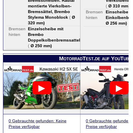
Bremsscheiben. Radial
Vierkolbenb
montierte Vierkolben-
(
Ø 310 mm
)
Bremssättel, Brembo
Bremsen
Einscheibenb
Stylema Monoblock
(
Ø
hinten
Einkolbenbr
320 mm
)
Ø 256 mm
)
Bremsen
Einzelscheibe mit
hinten
Brembo
Doppelkolbenbremssattel
(
Ø 250 mm
)
MotorradTest.de auf YouTube
0 Gebrauchte
gefunden
: Keine
0 Gebrauchte
gefunden
:
Preise verfügbar
Preise verfügbar