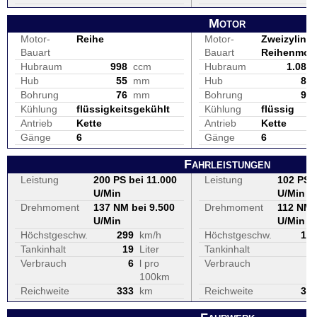
Motor
Motor-
Reihe
Motor-
Zweizylinde
Bauart
Bauart
Reihenmot
Hubraum
998
ccm
Hubraum
1.084
Hub
55
mm
Hub
82
Bohrung
76
mm
Bohrung
92
Kühlung
flüssigkeitsgekühlt
Kühlung
flüssig
Antrieb
Kette
Antrieb
Kette
Gänge
6
Gänge
6
Fahrleistungen
Leistung
200 PS bei 11.000
Leistung
102 PS b
U/Min
U/Min
Drehmoment
137 NM bei 9.500
Drehmoment
112 NM 
U/Min
U/Min
Höchstgeschw.
299
km/h
Höchstgeschw.
19
Tankinhalt
19
Liter
Tankinhalt
1
Verbrauch
6
l pro
Verbrauch
100km
Reichweite
333
km
Reichweite
38