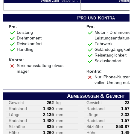
Weiter zum Testbericht
Weiter zu
Pro und Kontra
Pro:
Pro:
Leistung
Motor - Drehmomen
Drehmoment
Leistungsentfaltung
Reisekomfort
Fahrwerk
Handling
Geländegängigkeit
Reisetauglichkeit
Kontra:
Soziuskomfort
Serienausstattung etwas
mager
Kontra:
Nur iPhone-Nutzer 
vollen Umfang nutze
Abmessungen & Gewicht
Gewicht
262
kg
Gewicht
231
Radstand
1.480
mm
Radstand
1.575
Länge
2.135
mm
Länge
2.330
Radstand
1.480
mm
Radstand
1.575
Sitzhöhe:
835
mm
Sitzhöhe:
850-870
Höhe
1.260
mm
Höhe
1.490