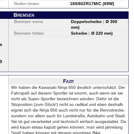
Reifen hinten
160/60ZR17M/C (69W)
Bremsen
Bremsen vorne
Doppelscheibe
(
Ø 300
mm
)
Bremsen hinten
Scheibe
(
Ø 220 mm
)
a
Ø
Fazit
Wir haben die Kawasaki Ninja 650 deutlich unterschätzt. Der
Fahrspaß auf diesem Sportler ist enorm, auch wenn wir sie
nicht als Super-Sportler bezeichnen würden. Dafür ist die
Sitzposition (zum Glück!) nicht so radikal und eben deshalb
eignet sich die Ninja 650 auch nicht nur für die Rennstrecke,
sondern vor allem auch für Landstraße, Autobahn und Stadt.
Sie ist gut verarbeitet und technisch einfach ausgestattet. Da
wird kaum etwas kaputt gehen können, man wird jahrelang
Spaß haben können mit diesem günstigen Bike.