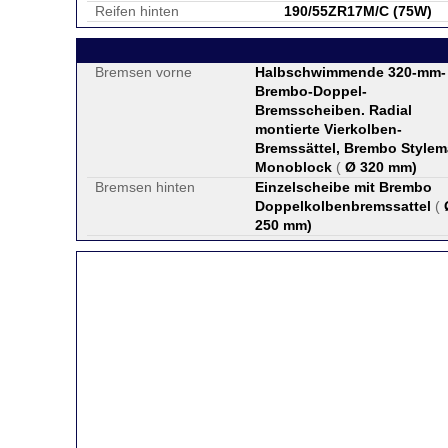
Reifen hinten
190/55ZR17M/C (75W)
Bremsen vorne
Halbschwimmende 320-mm-
Brembo-Doppel-
Bremsscheiben. Radial
montierte Vierkolben-
Bremssättel, Brembo Stylem
Monoblock
(
Ø 320 mm
)
Bremsen hinten
Einzelscheibe mit Brembo
Doppelkolbenbremssattel
(
250 mm
)