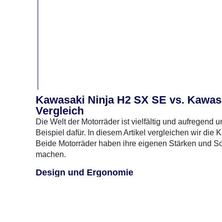
Kawasaki Ninja H2 SX SE vs. Kawasa
Moto
Vergleich
Die Welt der Motorräder ist vielfältig und aufregend
Beispiel dafür. In diesem Artikel vergleichen wir di
Beide Motorräder haben ihre eigenen Stärken und Sch
machen.
Design und Ergonomie
Die Kawasaki Ninja H2 SX SE besticht durch ihr ag
für hohe Geschwindigkeiten als auch für eine sportli
0 Gebrauchte
gefunden
: Keine Preise verfügbar
sanfteres, aber dennoch sportliches Design, das sie 
Sitzposition der H2 SX SE ist etwas sportlicher, wäh