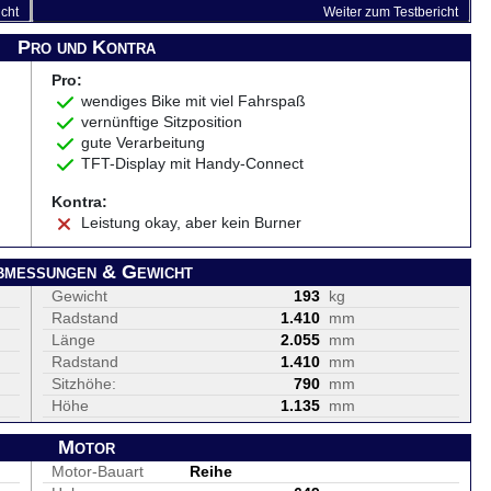
icht
Weiter zum Testbericht
Pro und Kontra
Pro:
wendiges Bike mit viel Fahrspaß
vernünftige Sitzposition
gute Verarbeitung
TFT-Display mit Handy-Connect
Kontra:
Leistung okay, aber kein Burner
bmessungen & Gewicht
Gewicht
193
kg
Radstand
1.410
mm
Länge
2.055
mm
Radstand
1.410
mm
Sitzhöhe:
790
mm
Höhe
1.135
mm
Motor
Motor-Bauart
Reihe