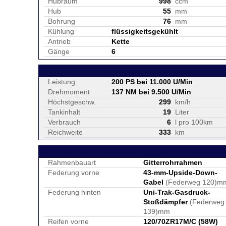
Hubraum
998
ccm
Hub
55
mm
Bohrung
76
mm
Kühlung
flüssigkeitsgekühlt
Antrieb
Kette
Gänge
6
Leistung
200 PS bei 11.000 U/Min
Drehmoment
137 NM bei 9.500 U/Min
Höchstgeschw.
299
km/h
Tankinhalt
19
Liter
Verbrauch
6
l pro 100km
Reichweite
333
km
Rahmenbauart
Gitterrohrrahmen
Federung vorne
43-mm-Upside-Down-
Gabel
(Federweg 120)m
Federung hinten
Uni-Trak-Gasdruck-
Stoßdämpfer
(Federweg
139)mm
Reifen vorne
120/70ZR17M/C (58W)