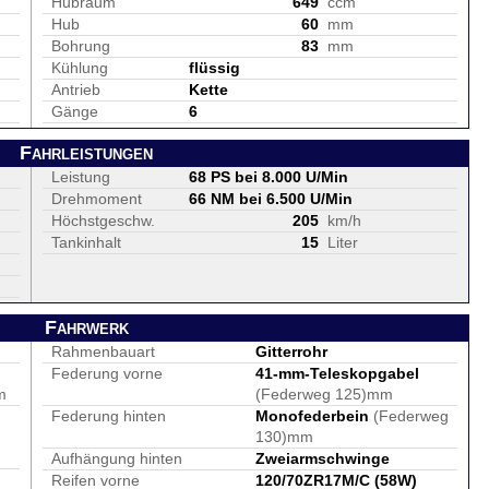
Hubraum
649
ccm
Hub
60
mm
Bohrung
83
mm
Kühlung
flüssig
Antrieb
Kette
Gänge
6
Fahrleistungen
Leistung
68 PS bei 8.000 U/Min
Drehmoment
66 NM bei 6.500 U/Min
Höchstgeschw.
205
km/h
Tankinhalt
15
Liter
Fahrwerk
Rahmenbauart
Gitterrohr
Federung vorne
41-mm-Teleskopgabel
m
(Federweg 125)mm
Federung hinten
Monofederbein
(Federweg
130)mm
Aufhängung hinten
Zweiarmschwinge
Reifen vorne
120/70ZR17M/C (58W)