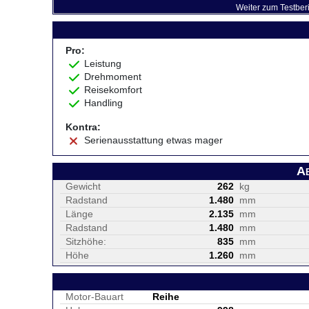
Weiter zum Testber
Pro:
Leistung
Drehmoment
Reisekomfort
Handling
Kontra:
Serienausstattung etwas mager
A
Gewicht
262
kg
Radstand
1.480
mm
Länge
2.135
mm
Radstand
1.480
mm
Sitzhöhe:
835
mm
Höhe
1.260
mm
Motor-Bauart
Reihe