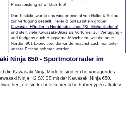
Preis/Leistung ist wirklich Top!
Das Testbike wurde uns wieder einmal von Heller & Soltau
zur Verfügung gestellt.
Heller & Soltau
ist ein großer
Kawasaki-Händler in Norddeutschland (St. Michaelisdonn)
und stellt viele Kawasaki-Bikes als Vorführer zur Verfügung -
und übrigens auch Husqvarna-Maschinen, wie die neue
Norden 901 Expedition, die wir demnächst auch mal unter
unsere Fittiche nehmen werden.
ki Ninja 650 - Sportmotorräder im
rradTest.de auf YouTube
 und die Kawasaki Ninja Modelle sind ein hervorragendes
e Kawasaki Ninja H2 SX SE mit der Kawasaki Ninja 650.
wächen, die sie für unterschiedliche Fahrertypen attraktiv
gressives Design und ihre aerodynamische Form, die sowohl
che Optik sorgt. Die Ninja 650 hingegen hat ein etwas
0 Gebrauchte
gefunden
: Keine Preise verfügbar
einer breiteren Zielgruppe zugänglich macht. Die
rend die Ninja 650 eine komfortablere Ergonomie bietet, die