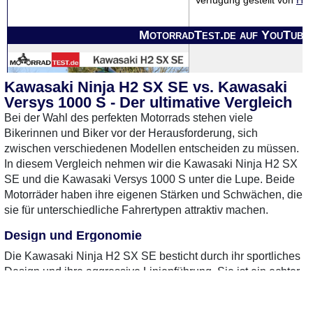
Verfügung gestellt von
Hel
MotorradTest.de auf YouTube
Kawasaki Ninja H2 SX SE vs. Kawasaki
Versys 1000 S - Der ultimative Vergleich
Bei der Wahl des perfekten Motorrads stehen viele
Bikerinnen und Biker vor der Herausforderung, sich
zwischen verschiedenen Modellen entscheiden zu müssen.
In diesem Vergleich nehmen wir die Kawasaki Ninja H2 SX
SE und die Kawasaki Versys 1000 S unter die Lupe. Beide
0 Gebrauchte
gefunden
: Keine
0 Gebrauchte
gefunden
:
Motorräder haben ihre eigenen Stärken und Schwächen, die
Preise verfügbar
Preise verfügbar
sie für unterschiedliche Fahrertypen attraktiv machen.
Design und Ergonomie
Die Kawasaki Ninja H2 SX SE besticht durch ihr sportliches
Design und ihre aggressive Linienführung. Sie ist ein echter
Blickfang und vermittelt sofort das Gefühl von
Geschwindigkeit und Leistung. Die ergonomische