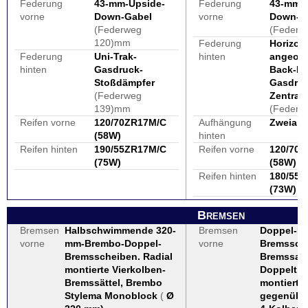
Federung
43-mm-Upside-
Federung
43-mm-U
vorne
Down-Gabel
vorne
Down-G
(Federweg
(Federw
120)mm
Federung
Horizont
Federung
Uni-Trak-
hinten
angeord
hinten
Gasdruck-
Back-Li
Stoßdämpfer
Gasdruc
(Federweg
Zentral
139)mm
(Federw
Reifen vorne
120/70ZR17M/C
Aufhängung
Zweiar
(58W)
hinten
Reifen hinten
190/55ZR17M/C
Reifen vorne
120/70
(75W)
(58W)
Reifen hinten
180/55
(73W)
Bremsen
Bremsen
Halbschwimmende 320-
Bremsen
Doppel-Pe
vorne
mm-Brembo-Doppel-
vorne
Bremssch
Bremsscheiben. Radial
Bremssatt
montierte Vierkolben-
Doppelt ra
Bremssättel, Brembo
montiert,
Stylema Monoblock
(
Ø
gegenübe