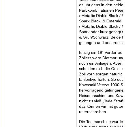
es übrigens in den beiden
Farbkombinationen Pearl 
/ Metallic Diablo Black / Met
Spark Black & Emerald B
/ Metallic Diablo Black / Met
Spark oder kurz gesagt G
& Grün/Schwarz. Beide fin
gelungen und ansprechen
Einzig ein 19“ Vorderrad st
Zöllers wäre Dietmar und mi
noch ein Anliegen. Aber a
scheiden sich die Geister,
Zoll vorn sorgen natürlich 
Einlenkverhalten. So oder s
Kawasaki Versys 1000 S a
hervorragend gelungene
Reisemaschine und Kawa v
nicht zu viel! „Jede Straße 
das können wir mit gutem
unterschreiben.
Die Testmaschine wurde u