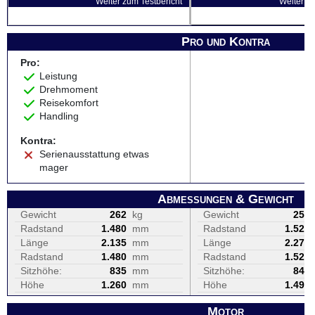
Weiter zum Testbericht
Weiter zu
Pro und Kontra
Pro:
Leistung
Drehmoment
Reisekomfort
Handling
Kontra:
Serienausstattung etwas
mager
Abmessungen & Gewicht
Gewicht
262
kg
Gewicht
257
Radstand
1.480
mm
Radstand
1.520
Länge
2.135
mm
Länge
2.270
Radstand
1.480
mm
Radstand
1.520
Sitzhöhe:
835
mm
Sitzhöhe:
840
Höhe
1.260
mm
Höhe
1.490
Motor