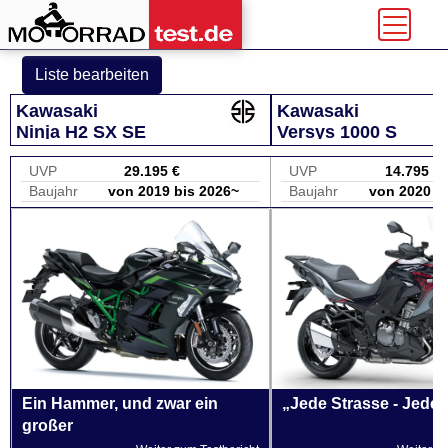
Liste bearbeiten
Kawasaki
Kawasaki
Ninja H2 SX SE
Versys 1000 S
UVP
29.195 €
UVP
14.795 €
Baujahr
von 2019 bis 2026~
Baujahr
von 2020 b
Ein Hammer, und zwar ein
„Jede Strasse - Jeder
großer