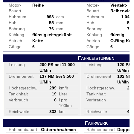
Motor-
Reihe
Motor-
Viertakt-
Bauart
Bauart
Reihenvierz
Hubraum
998
ccm
Hubraum
1.043
Hub
55
mm
Hub
56
Bohrung
76
mm
Bohrung
77
Kühlung
flüssigkeitsgekühlt
Kühlung
flüssig
Antrieb
Kette
Antrieb
O-Ring Ket
Gänge
6
Gänge
6
Fahrleistungen
Leistung
200 PS bei 11.000
Leistung
120 PS b
U/Min
U/Min
Drehmoment
137 NM bei 9.500
Drehmoment
102 NM 
U/Min
U/Min
Höchstgeschw.
299
km/h
Höchstgeschw.
22
Tankinhalt
19
Liter
Tankinhalt
2
Verbrauch
6
l pro
Verbrauch
100km
Reichweite
333
km
Reichweite
40
Fahrwerk
Rahmenbauart
Gitterrohrrahmen
Rahmenbauart
Doppelp