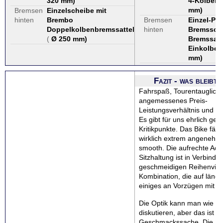
320 mm
)
4-Kolben
mm
)
Bremsen
Einzelscheibe mit
hinten
Brembo
Bremsen
Einzel-Pet
Doppelkolbenbremssattel
hinten
Bremssche
(
Ø 250 mm
)
Bremssatt
Einkolben
mm
)
Fazit - was bleibt
Fahrspaß, Tourentauglichk
angemessenes Preis-
Leistungsverhältnis und s
Es gibt für uns ehrlich ge
Kritikpunkte. Das Bike fähr
wirklich extrem angenehm
smooth. Die aufrechte Adv
Sitzhaltung ist in Verbind
geschmeidigen Reihenviere
Kombination, die auf läng
einiges an Vorzügen mit sic
Die Optik kann man wie i
diskutieren, aber das ist a
Geschmackssache. Die Ma