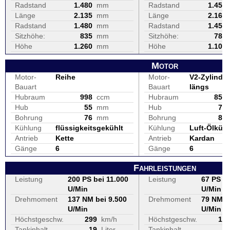
Radstand
1.480
mm
Radstand
1.450
Länge
2.135
mm
Länge
2.165
Radstand
1.480
mm
Radstand
1.450
Sitzhöhe:
835
mm
Sitzhöhe:
780
Höhe
1.260
mm
Höhe
1.100
Motor
Motor-
Reihe
Motor-
V2-Zylinder
Bauart
Bauart
längs
Hubraum
998
ccm
Hubraum
853
Hub
55
mm
Hub
77
Bohrung
76
mm
Bohrung
84
Kühlung
flüssigkeitsgekühlt
Kühlung
Luft-Ölküh
Antrieb
Kette
Antrieb
Kardan
Gänge
6
Gänge
6
Fahrleistungen
Leistung
200 PS bei 11.000
Leistung
67 PS be
U/Min
U/Min
Drehmoment
137 NM bei 9.500
Drehmoment
79 NM b
U/Min
U/Min
Höchstgeschw.
299
km/h
Höchstgeschw.
17
Tankinhalt
19
Liter
Tankinhalt
2