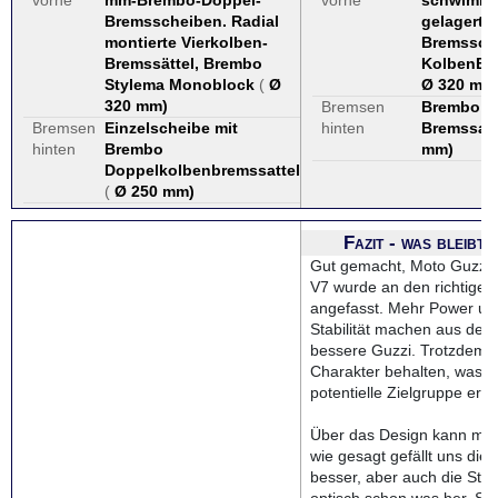
vorne
mm-Brembo-Doppel-
vorne
schwimm
Bremsscheiben. Radial
gelagerte
montierte Vierkolben-
Bremssche
Bremssättel, Brembo
KolbenBre
Stylema Monoblock
(
Ø
Ø 320 mm
320 mm
)
Bremsen
Brembo 2
Bremsen
Einzelscheibe mit
hinten
Bremssatt
hinten
Brembo
mm
)
Doppelkolbenbremssattel
(
Ø 250 mm
)
Fazit - was bleibt
Gut gemacht, Moto Guzzi!
V7 wurde an den richtigen 
angefasst. Mehr Power u
Stabilität machen aus der 
bessere Guzzi. Trotzdem h
Charakter behalten, was d
potentielle Zielgruppe erfr
Über das Design kann man 
wie gesagt gefällt uns die 
besser, aber auch die Sto