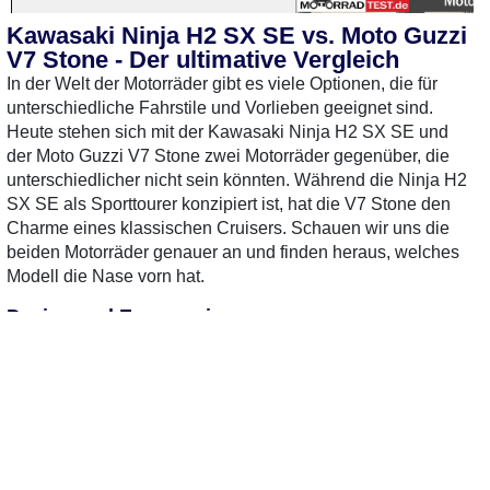
Kawasaki Ninja H2 SX SE vs. Moto Guzzi
V7 Stone - Der ultimative Vergleich
In der Welt der Motorräder gibt es viele Optionen, die für
unterschiedliche Fahrstile und Vorlieben geeignet sind.
Heute stehen sich mit der Kawasaki Ninja H2 SX SE und
der Moto Guzzi V7 Stone zwei Motorräder gegenüber, die
unterschiedlicher nicht sein könnten. Während die Ninja H2
SX SE als Sporttourer konzipiert ist, hat die V7 Stone den
Charme eines klassischen Cruisers. Schauen wir uns die
beiden Motorräder genauer an und finden heraus, welches
Modell die Nase vorn hat.
Design und Ergonomie
Die Kawasaki Ninja H2 SX SE besticht durch ihr
aggressives und aerodynamisches Design. Mit ihren
0 Gebrauchte
gefunden
: Keine
0 Gebrauchte
gefunden
:
scharfen Linien und dem sportlichen Look zieht sie die
Preise verfügbar
Preise verfügbar
Blicke auf sich. Die Sitzposition ist sportlich, aber auch
langstreckentauglich, was sie zum idealen Sporttourer
macht. Im Gegensatz dazu präsentiert sich die Moto Guzzi