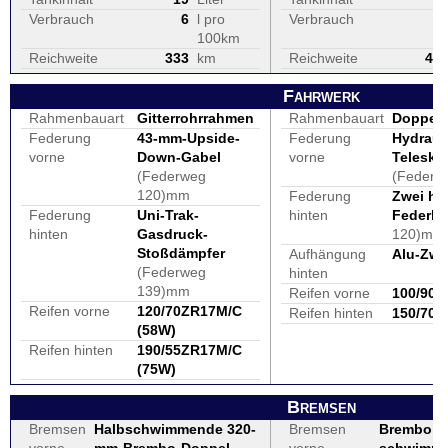
Verbrauch
6
l pro
Verbrauch
100km
Reichweite
333
km
Reichweite
42
Fahrwerk
Rahmenbauart
Gitterrohrrahmen
Rahmenbauart
Doppels
Federung
43-mm-Upside-
Federung
Hydraul
vorne
Down-Gabel
vorne
Telesko
(Federweg
(Federw
120)mm
Federung
Zwei hy
Federung
Uni-Trak-
hinten
Federbe
hinten
Gasdruck-
120)mm
Stoßdämpfer
Aufhängung
Alu-Zwe
(Federweg
hinten
139)mm
Reifen vorne
100/90 -
Reifen vorne
120/70ZR17M/C
Reifen hinten
150/70 -
(58W)
Reifen hinten
190/55ZR17M/C
(75W)
Bremsen
Bremsen
Halbschwimmende 320-
Bremsen
Brembo,