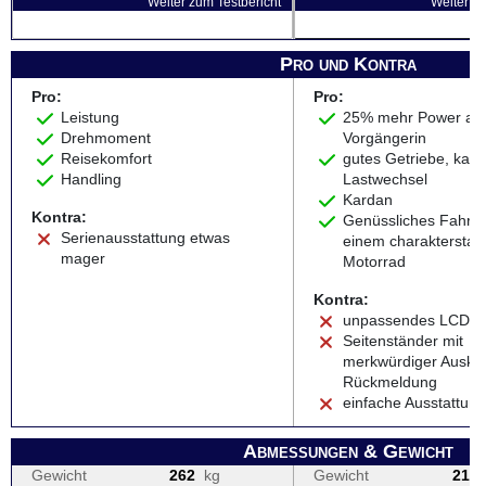
Weiter zum Testbericht
Weiter zu
Pro und Kontra
Pro:
Pro:
Leistung
25% mehr Power als
Drehmoment
Vorgängerin
Reisekomfort
gutes Getriebe, kau
Handling
Lastwechsel
Kardan
Kontra:
Genüssliches Fahren
Serienausstattung etwas
einem charakterstar
mager
Motorrad
Kontra:
unpassendes LCD-C
Seitenständer mit
merkwürdiger Auskl
Rückmeldung
einfache Ausstattun
Abmessungen & Gewicht
Gewicht
262
kg
Gewicht
218