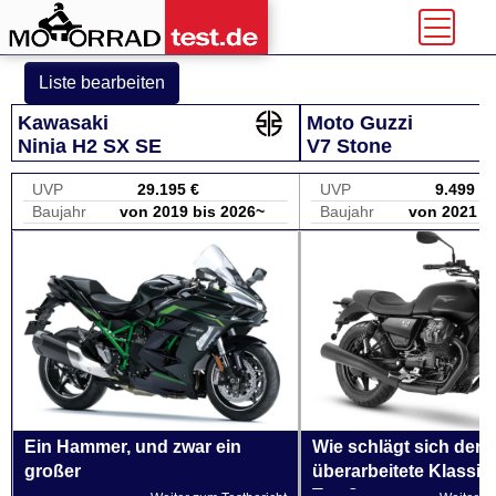
Liste bearbeiten
Kawasaki
Moto Guzzi
Ninja H2 SX SE
V7 Stone
UVP
29.195 €
UVP
9.499 €
Baujahr
von 2019 bis 2026~
Baujahr
von 2021 b
Ein Hammer, und zwar ein
Wie schlägt sich der
großer
überarbeitete Klassik
Test?