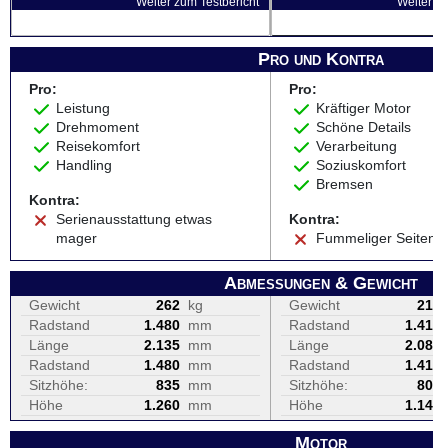
Weiter zum Testbericht
Weiter zu
Pro und Kontra
Pro:
Pro:
Leistung
Kräftiger Motor
Drehmoment
Schöne Details
Reisekomfort
Verarbeitung
Handling
Soziuskomfort
Bremsen
Kontra:
Serienausstattung etwas
Kontra:
mager
Fummeliger Seitens
Abmessungen & Gewicht
Gewicht
262
kg
Gewicht
216
Radstand
1.480
mm
Radstand
1.414
Länge
2.135
mm
Länge
2.080
Radstand
1.480
mm
Radstand
1.414
Sitzhöhe:
835
mm
Sitzhöhe:
805
Höhe
1.260
mm
Höhe
1.140
Motor