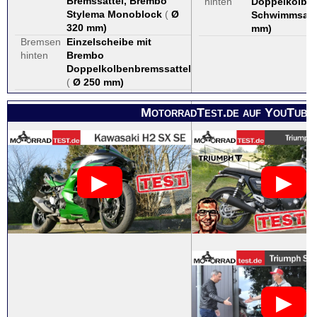
Bremssättel, Brembo
hinten
Doppelkolbe
Stylema Monoblock
(
Ø
Schwimmsatt
320 mm
)
mm
)
Bremsen
Einzelscheibe mit
hinten
Brembo
Doppelkolbenbremssattel
(
Ø 250 mm
)
MotorradTest.de auf YouTube