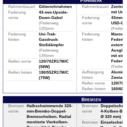
Fahrwerk
Rahmenbauart
Gitterrohrrahmen
Rahmenbauart
Zentrah
mit Unt
Federung
43-mm-Upside-
vorne
Down-Gabel
Federung
43mm M
(Federweg
vorne
USD-Ga
120)mm
(Federw
Federung
Uni-Trak-
Federung
Marzocc
hinten
Gasdruck-
hinten
Federbe
Stoßdämpfer
externe
(Federweg
Ausglei
139)mm
mit eins
Federv
Reifen vorne
120/70ZR17M/C
(Federw
(58W)
Aufhängung
Alumini
Reifen hinten
190/55ZR17M/C
hinten
Zweiar
(75W)
Reifen vorne
120/70 
Reifen hinten
160/60 
Bremsen
Bremsen
Halbschwimmende 320-
Bremsen
Doppelschei
vorne
mm-Brembo-Doppel-
vorne
4-Kolben-Bre
Bremsscheiben. Radial
Ø 320 mm
)
montierte Vierkolben-
Bremsen
Einzelscheibe