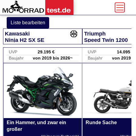
Liste bearbeiten
Kawasaki
Triumph
Ninja H2 SX SE
Speed Twin 1200
UVP
29.195 €
UVP
14.095 €
Baujahr
von 2019 bis 2026~
Baujahr
von 2019 b
Ein Hammer, und zwar ein
Runde Sache
großer