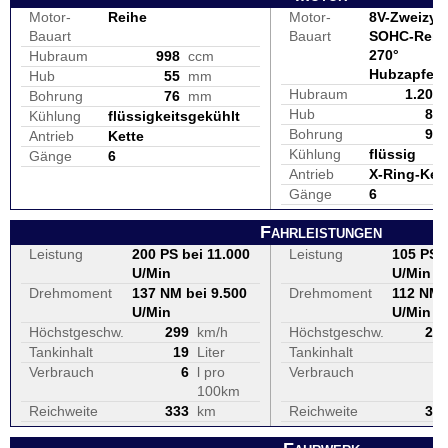
Motor-
Reihe
Motor-
8V-Zweizyli
Bauart
Bauart
SOHC-Reih
270°
Hubraum
998
ccm
Hubzapfenv
Hub
55
mm
Hubraum
1.200
Bohrung
76
mm
Hub
80
Kühlung
flüssigkeitsgekühlt
Bohrung
98
Antrieb
Kette
Kühlung
flüssig
Gänge
6
Antrieb
X-Ring-Ket
Gänge
6
Fahrleistungen
Leistung
200 PS bei 11.000
Leistung
105 PS b
U/Min
U/Min
Drehmoment
137 NM bei 9.500
Drehmoment
112 NM 
U/Min
U/Min
Höchstgeschw.
299
km/h
Höchstgeschw.
21
Tankinhalt
19
Liter
Tankinhalt
1
Verbrauch
6
l pro
Verbrauch
100km
Reichweite
333
km
Reichweite
30