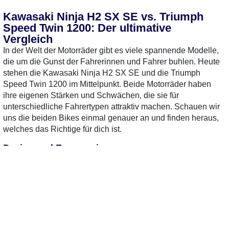
Kawasaki Ninja H2 SX SE vs. Triumph
Speed Twin 1200: Der ultimative
Vergleich
In der Welt der Motorräder gibt es viele spannende Modelle,
die um die Gunst der Fahrerinnen und Fahrer buhlen. Heute
stehen die Kawasaki Ninja H2 SX SE und die Triumph
Speed Twin 1200 im Mittelpunkt. Beide Motorräder haben
ihre eigenen Stärken und Schwächen, die sie für
unterschiedliche Fahrertypen attraktiv machen. Schauen wir
uns die beiden Bikes einmal genauer an und finden heraus,
welches das Richtige für dich ist.
Design und Ergonomie
Die Kawasaki Ninja H2 SX SE beeindruckt mit ihrem
aggressiven, sportlichen Design und der aerodynamischen
Form, die nicht nur gut aussieht, sondern auch die Leistung
unterstützt. Die Sitzposition ist sportlich, aber auch für
längere Touren komfortabel genug. Im Gegensatz dazu
bietet die Triumph Speed Twin 1200 ein klassisches,