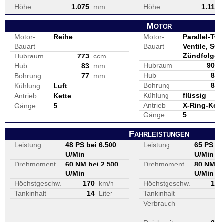
Höhe
1.075
mm
Höhe
1.115
Motor
Motor-
Reihe
Motor-
Parallel-Twi
Bauart
Bauart
Ventile, SO
Zündfolge
Hubraum
773
ccm
Hubraum
900
Hub
83
mm
Hub
80
Bohrung
77
mm
Bohrung
85
Kühlung
Luft
Kühlung
flüssig
Antrieb
Kette
Antrieb
X-Ring-Ket
Gänge
5
Gänge
5
Fahrleistungen
Leistung
48 PS bei 6.500
Leistung
65 PS be
U/Min
U/Min
Drehmoment
60 NM bei 2.500
Drehmoment
80 NM b
U/Min
U/Min
Höchstgeschw.
170
km/h
Höchstgeschw.
18
Tankinhalt
14
Liter
Tankinhalt
1
Verbrauch