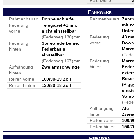
Reichweite
29
Fahrwerk
Rahmenbauart
Doppelschleife
Rahmenbauart
Zentral
mit zwei
Federung
Telegabel 41mm,
Unterz
vorne
nicht einstellbar
(Federweg 130)mm
Federung
43 mm U
vorne
Down-G
Federung
Stereofederbeine,
Marzocc
hinten
Federbasis
(Feder
einstellbar
(Federweg 107)mm
Federung
Marzocc
hinten
Federbe
Aufhängung
Zweiarmschwinge
externe
hinten
Reservo
Reifen vorne
100/90-19 Zoll
(Piggy 
Reifen hinten
130/80-18 Zoll
einstell
Vorspa
(Federw
Aufhängung
Alu-
hinten
Zweiar
Reifen vorne
100/90-
Reifen hinten
150/70 
Bremsen