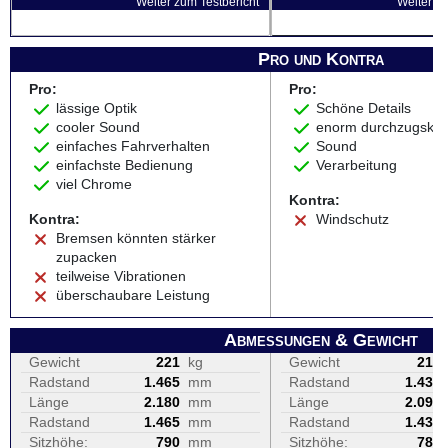
Weiter zum Testbericht
Weiter zu
Pro und Kontra
Pro:
Pro:
lässige Optik
Schöne Details
cooler Sound
enorm durchzugskräf
einfaches Fahrverhalten
Sound
einfachste Bedienung
Verarbeitung
viel Chrome
Kontra:
Kontra:
Windschutz
Bremsen könnten stärker
zupacken
teilweise Vibrationen
überschaubare Leistung
Abmessungen & Gewicht
Gewicht
221
kg
Gewicht
216
Radstand
1.465
mm
Radstand
1.435
Länge
2.180
mm
Länge
2.090
Radstand
1.465
mm
Radstand
1.435
Sitzhöhe:
790
mm
Sitzhöhe:
780