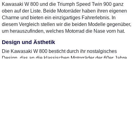
Kawasaki W 800 und die Triumph Speed Twin 900 ganz
oben auf der Liste. Beide Motorräder haben ihren eigenen
Charme und bieten ein einzigartiges Fahrerlebnis. In
diesem Vergleich stellen wir die beiden Modelle gegenüber,
um herauszufinden, welches Motorrad die Nase vorn hat.
Design und Ästhetik
Die Kawasaki W 800 besticht durch ihr nostalgisches
Design, das an die klassischen Motorräder der 60er Jahre
erinnert. Mit ihren runden Scheinwerfern und dem eleganten
Tank zieht sie die Blicke auf sich. Die Triumph Speed Twin
900 ist dagegen etwas moderner, aber dennoch zeitlos
gestaltet. Die markanten Linien und der kraftvolle Auftritt
0 Gebrauchte
gefunden
: Keine
0 Gebrauchte
gefunden
:
verleihen ihr eine sportliche Note, ohne den klassischen Stil
Preise verfügbar
Preise verfügbar
zu vernachlässigen.
Motor und Leistung
Beide Motorräder sind mit einem charakteristischen
Zweizylinder-Motor ausgestattet, der für ein angenehmes
Fahrgefühl sorgt. Die Kawasaki W 800 bietet ein sanftes