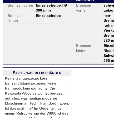
Bremsen vorne
Einzelscheibe
(
Ø
Bremsen
schwim
300 mm
)
vorne
gelager
mm-
Bremsen
Einzelscheibe
Bremssc
hinten
radialer
Vierkol
Bremssa
320 mm
Bremsen
Einzels
hinten
Nissin 
Schwim
255 mm
Fazit - was bleibt hängen
Keine Ganganzeige, kein
Benzinfüllstandsanzeige, keine
Fahrmodi, kein gar nichts. Die
Kawasaki W800 verzichtet bewusst
auf alles, was heutige moderne
Maschinen an Technik an Bord haben.
Ist das schlimm? Im Gegenteil, bei
einem Retrobike wie der W800 ist das