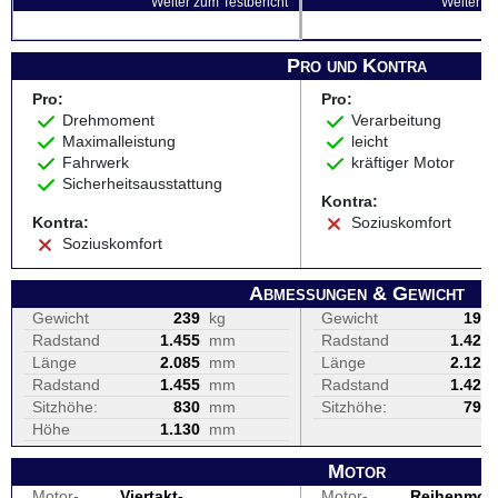
Weiter zum Testbericht
Weiter zu
Pro und Kontra
Pro:
Pro:
Drehmoment
Verarbeitung
Maximalleistung
leicht
Fahrwerk
kräftiger Motor
Sicherheitsausstattung
Kontra:
Kontra:
Soziuskomfort
Soziuskomfort
Abmessungen & Gewicht
Gewicht
239
kg
Gewicht
190
Radstand
1.455
mm
Radstand
1.420
Länge
2.085
mm
Länge
2.120
Radstand
1.455
mm
Radstand
1.420
Sitzhöhe:
830
mm
Sitzhöhe:
795
Höhe
1.130
mm
Motor
Motor-
Viertakt-
Motor-
Reihenmot