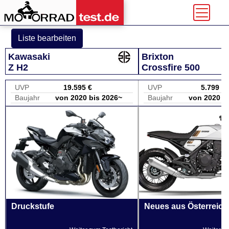
Liste bearbeiten
Kawasaki
Brixton
Z H2
Crossfire 500
UVP
19.595 €
UVP
5.799 €
Baujahr
von 2020 bis 2026~
Baujahr
von 2020 b
Druckstufe
Neues aus Österreich