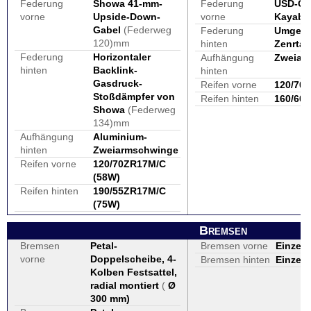
Federung
Showa 41-mm-
Federung
USD-Ga
vorne
Upside-Down-
vorne
Kayaba
Gabel
(Federweg
Federung
Umgele
120)mm
hinten
Zenrtal
Federung
Horizontaler
Aufhängung
Zweiar
hinten
Backlink-
hinten
Gasdruck-
Reifen vorne
120/70 
Stoßdämpfer von
Reifen hinten
160/60
Showa
(Federweg
134)mm
Aufhängung
Aluminium-
hinten
Zweiarmschwinge
Reifen vorne
120/70ZR17M/C
(58W)
Reifen hinten
190/55ZR17M/C
(75W)
Bremsen
Bremsen
Petal-
Bremsen vorne
Einzel
vorne
Doppelscheibe, 4-
Bremsen hinten
Einzel
Kolben Festsattel,
radial montiert
(
Ø
300 mm
)