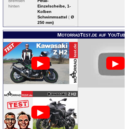
Bremsen
Petal-
hinten
Einzelscheibe, 1-
Kolben
Schwimmsattel
(
Ø
250 mm
)
MotorradTest.de auf YouTube