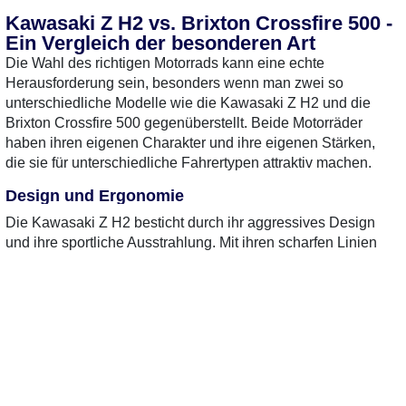
Kawasaki Z H2 vs. Brixton Crossfire 500 -
Ein Vergleich der besonderen Art
Die Wahl des richtigen Motorrads kann eine echte
Herausforderung sein, besonders wenn man zwei so
unterschiedliche Modelle wie die Kawasaki Z H2 und die
Brixton Crossfire 500 gegenüberstellt. Beide Motorräder
haben ihren eigenen Charakter und ihre eigenen Stärken,
die sie für unterschiedliche Fahrertypen attraktiv machen.
Design und Ergonomie
Die Kawasaki Z H2 besticht durch ihr aggressives Design
und ihre sportliche Ausstrahlung. Mit ihren scharfen Linien
und dem markanten Scheinwerfer zieht sie die Blicke auf
sich. Die Sitzposition ist sportlich, was für ein dynamisches
Fahrverhalten sorgt, auf längeren Touren aber etwas
unbequem sein könnte.
Im klassischen Retro-Stil präsentiert sich dagegen die
Brixton Crossfire 500. Die runden Scheinwerfer und die
schlanke Silhouette verleihen ihr einen nostalgischen