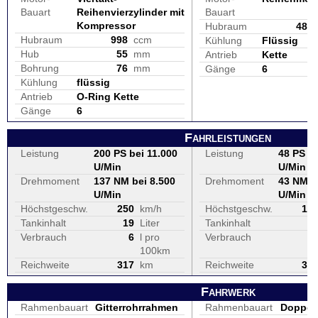
Bauart
Reihenvierzylinder mit
Bauart
Kompressor
Hubraum
486
Hubraum
998
ccm
Kühlung
Flüssig
Hub
55
mm
Antrieb
Kette
Bohrung
76
mm
Gänge
6
Kühlung
flüssig
Antrieb
O-Ring Kette
Gänge
6
Fahrleistungen
Leistung
200 PS bei 11.000
Leistung
48 PS be
U/Min
U/Min
Drehmoment
137 NM bei 8.500
Drehmoment
43 NM b
U/Min
U/Min
Höchstgeschw.
250
km/h
Höchstgeschw.
16
Tankinhalt
19
Liter
Tankinhalt
1
Verbrauch
6
l pro
Verbrauch
100km
Reichweite
317
km
Reichweite
33
Fahrwerk
Rahmenbauart
Gitterrohrrahmen
Rahmenbauart
Doppels