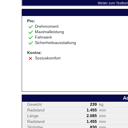
Weiter zum Testber
Pro:
Drehmoment
Maximalleistung
Fahrwerk
Sicherheitsausstattung
Kontra:
Soziuskomfort
A
Gewicht
239
kg
Radstand
1.455
mm
Länge
2.085
mm
Radstand
1.455
mm
Sitzhöhe:
830
mm