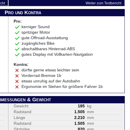
icht
Weiter zum Testbericht
Pro und Kontra
Pro:
kerniger Sound
spritziger Motor
gute Offroad-Ausstattung
zugängliches Bike
abschaltbares Hinterrad-ABS
gutes Display mit Vollkarten-Navigation
Kontra:
dürfte gerne etwas leichter sein
Vorderrad-Bremse 1b
etwas unruhig auf der Autobahn
Ergonomie im Stehen für größere Fahrer 1b
bmessungen & Gewicht
Gewicht
185
kg
Radstand
1.505
mm
Länge
2.210
mm
Radstand
1.505
mm
Sitzhöhe:
820
mm