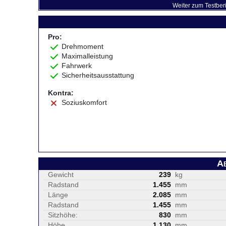
Weiter zum Testber
Pro:
Drehmoment
Maximalleistung
Fahrwerk
Sicherheitsausstattung
Kontra:
Soziuskomfort
A
Gewicht
239
kg
Radstand
1.455
mm
Länge
2.085
mm
Radstand
1.455
mm
Sitzhöhe:
830
mm
Höhe
1.130
mm