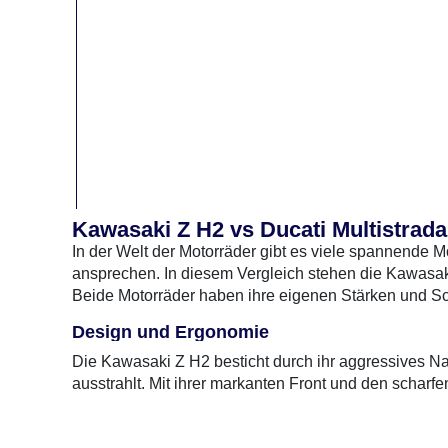
Kawasaki Z H2 vs Ducati Multistrada
In der Welt der Motorräder gibt es viele spannende M
ansprechen. In diesem Vergleich stehen die Kawasaki
Moto
Beide Motorräder haben ihre eigenen Stärken und Sc
Design und Ergonomie
Die Kawasaki Z H2 besticht durch ihr aggressives N
ausstrahlt. Mit ihrer markanten Front und den scharfen 
sportlich, was ein dynamisches Fahren ermöglicht, 
Gegensatz dazu bietet die Ducati Multistrada V2 S ei