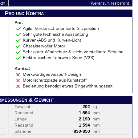
icht
Weiter zum Testbericht
Pro und Kontra
Pro:
Agile, Vorderrad-orientierte Sitzposition
Sehr gute technische Ausstattung
Kurven-ABS und Kurven-Licht
Charaktervoller Motor
Sehr guter Windschutz & leicht verstellbare Scheibe
Elektronisches Fahrwerk Serie (V2S)
Kontra:
Merkwürdiges Auspuff-Design
Motorschutzplatte aus Kunststoff
Bedienung benötigt etwas Eingewöhnungszeit
bmessungen & Gewicht
Gewicht
202
kg
Radstand
1.594
mm
Länge
2.190
mm
Radstand
1.594
mm
Sitzhöhe:
830-850
mm