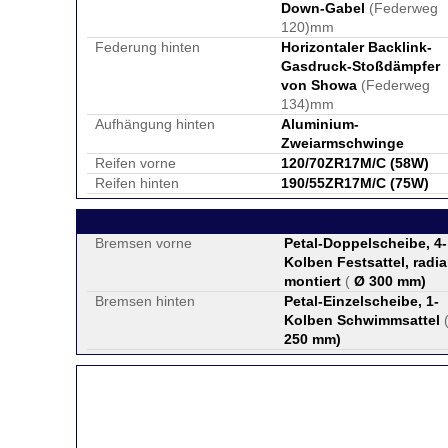
Down-Gabel
(Federweg
120)mm
Federung hinten
Horizontaler Backlink-
Gasdruck-Stoßdämpfer
von Showa
(Federweg
134)mm
Aufhängung hinten
Aluminium-
Zweiarmschwinge
Reifen vorne
120/70ZR17M/C (58W)
Reifen hinten
190/55ZR17M/C (75W)
Bremsen vorne
Petal-Doppelscheibe, 4-
Kolben Festsattel, radia
montiert
(
Ø 300 mm
)
Bremsen hinten
Petal-Einzelscheibe, 1-
Kolben Schwimmsattel
250 mm
)