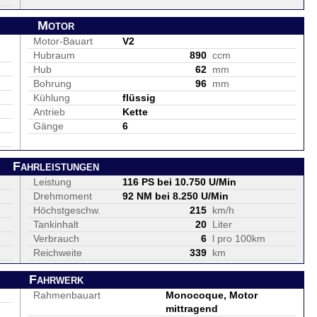
Motor
Motor-Bauart
V2
Hubraum
890
ccm
Hub
62
mm
Bohrung
96
mm
Kühlung
flüssig
Antrieb
Kette
Gänge
6
Fahrleistungen
Leistung
116 PS bei 10.750 U/Min
Drehmoment
92 NM bei 8.250 U/Min
Höchstgeschw.
215
km/h
Tankinhalt
20
Liter
Verbrauch
6
l pro 100km
Reichweite
339
km
Fahrwerk
Rahmenbauart
Monocoque, Motor
mittragend