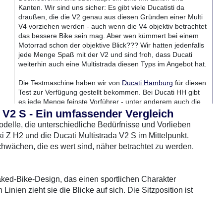
Kanten. Wir sind uns sicher: Es gibt viele Ducatisti da
draußen, die die V2 genau aus diesen Gründen einer Multi
V4 vorziehen werden - auch wenn die V4 objektiv betrachtet
das bessere Bike sein mag. Aber wen kümmert bei einem
Motorrad schon der objektive Blick??? Wir hatten jedenfalls
jede Menge Spaß mit der V2 und sind froh, dass Ducati
weiterhin auch eine Multistrada diesen Typs im Angebot hat.
Die Testmaschine haben wir von
Ducati Hamburg
für diesen
Test zur Verfügung gestellt bekommen. Bei Ducati HH gibt
es jede Menge feinste Vorführer - unter anderem auch die
neue Desert X. Wer spätestens jetzt kaum noch ruhig sitzen
 V2 S - Ein umfassender Vergleich
kann: Auf gehts in die
Papenreye
! Und scheunen Gruß an
odelle, die unterschiedliche Bedürfnisse und Vorlieben
Lisa, Steffi und Sascha...
 Z H2 und die Ducati Multistrada V2 S im Mittelpunkt.
rradTest.de auf YouTube
hwächen, die es wert sind, näher betrachtet zu werden.
aked-Bike-Design, das einen sportlichen Charakter
Linien zieht sie die Blicke auf sich. Die Sitzposition ist
auf längeren Strecken aber etwas unbequem sein kann.Im
n vielseitigeres Design, das sowohl für sportliches Fahren