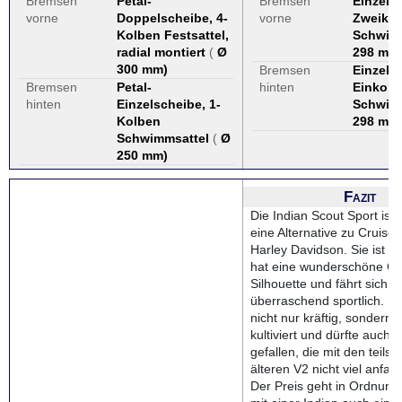
Bremsen
Petal-
Bremsen
Einzels
vorne
Doppelscheibe, 4-
vorne
Zweiko
Kolben Festsattel,
Schwim
radial montiert
(
Ø
298 mm
300 mm
)
Bremsen
Einzels
Bremsen
Petal-
hinten
Einkolb
hinten
Einzelscheibe, 1-
Schwim
Kolben
298 mm
Schwimmsattel
(
Ø
250 mm
)
Fazit
Die Indian Scout Sport ist 
eine Alternative zu Cruise
Harley Davidson. Sie ist e
hat eine wunderschöne Cr
Silhouette und fährt sich
überraschend sportlich. De
nicht nur kräftig, sondern 
kultiviert und dürfte auch 
gefallen, die mit den teils 
älteren V2 nicht viel anfa
Der Preis geht in Ordnun