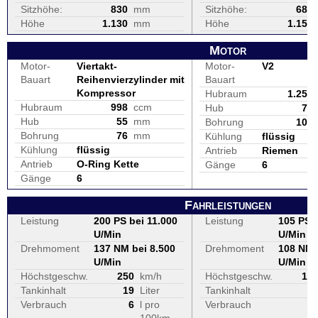
Sitzhöhe:
830
mm
Sitzhöhe:
680
Höhe
1.130
mm
Höhe
1.155
Motor
Motor-
Viertakt-
Motor-
V2
Bauart
Reihenvierzylinder mit
Bauart
Kompressor
Hubraum
1.250
Hubraum
998
ccm
Hub
74
Hub
55
mm
Bohrung
104
Bohrung
76
mm
Kühlung
flüssig
Kühlung
flüssig
Antrieb
Riemen
Antrieb
O-Ring Kette
Gänge
6
Gänge
6
Fahrleistungen
Leistung
200 PS bei 11.000
Leistung
105 PS b
U/Min
U/Min
Drehmoment
137 NM bei 8.500
Drehmoment
108 NM 
U/Min
U/Min
Höchstgeschw.
250
km/h
Höchstgeschw.
19
Tankinhalt
19
Liter
Tankinhalt
1
Verbrauch
6
l pro
Verbrauch