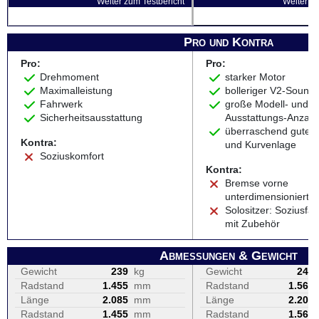
Weiter zum Testbericht
Weiter zu
Pro und Kontra
Pro:
Pro:
Drehmoment
starker Motor
Maximalleistung
bolleriger V2-Sound
Fahrwerk
große Modell- und
Sicherheitsausstattung
Ausstattungs-Anzahl
überraschend gute S
Kontra:
und Kurvenlage
Soziuskomfort
Kontra:
Bremse vorne
unterdimensioniert
Solositzer: Soziusfäh
mit Zubehör
Abmessungen & Gewicht
Gewicht
239
kg
Gewicht
248
Radstand
1.455
mm
Radstand
1.562
Länge
2.085
mm
Länge
2.206
Radstand
1.455
mm
Radstand
1.562