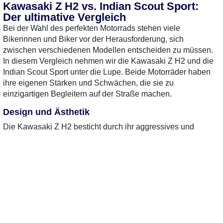
Kawasaki Z H2 vs. Indian Scout Sport:
Der ultimative Vergleich
Bei der Wahl des perfekten Motorrads stehen viele
Bikerinnen und Biker vor der Herausforderung, sich
zwischen verschiedenen Modellen entscheiden zu müssen.
In diesem Vergleich nehmen wir die Kawasaki Z H2 und die
Indian Scout Sport unter die Lupe. Beide Motorräder haben
ihre eigenen Stärken und Schwächen, die sie zu
einzigartigen Begleitern auf der Straße machen.
0 Gebrauchte
gefunden
: Keine
Preise verfügbar
Design und Ästhetik
Die Kawasaki Z H2 besticht durch ihr aggressives und
modernes Design. Mit scharfen Linien und einem markanten
Look zieht sie die Blicke auf sich. Die Kombination aus
sportlichem Charakter und Naked-Bike-Elementen macht
sie zu einem echten Hingucker. Im Gegensatz dazu steht die
Indian Scout Sport, deren klassischer, zeitloser Stil an die
Wurzeln des Motorradfahrens erinnert. Die geschwungenen
Formen und das nostalgische Design verleihen ihr einen
besonderen Charme, der viele Bikerinnen und Biker