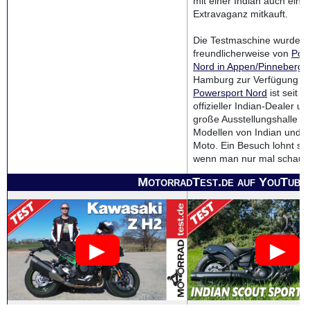
mit einer Indian auch ein 
Extravaganz mitkauft.
Die Testmaschine wurde u
freundlicherweise von
Pow
Nord in Appen/Pinneberg
b
Hamburg zur Verfügung ges
Powersport Nord
ist seit A
offizieller Indian-Dealer un
große Ausstellungshalle mi
Modellen von Indian und 
Moto. Ein Besuch lohnt sic
wenn man nur mal schauen
MotorradTest.de auf YouTube