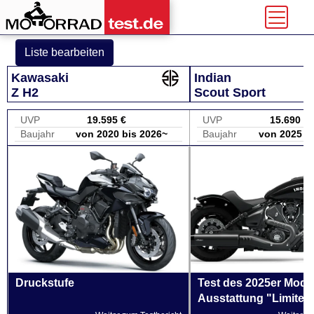
Liste bearbeiten
Kawasaki
Indian
Z H2
Scout Sport
UVP
19.595 €
UVP
15.690 €
Baujahr
von 2020 bis 2026~
Baujahr
von 2025 b
Druckstufe
Test des 2025er Model
Ausstattung "Limited