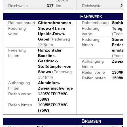
100km
Reichweite
317
km
Reichweite
23
Fahrwerk
Rahmenbauart
Gitterrohrrahmen
Rahmenbauart
Stahlro
Federung
Showa 41-mm-
Federung
Telega
vorne
Upside-Down-
vorne
(Feder
Gabel
(Federweg
Federung
Stereof
120)mm
hinten
Federb
Federung
Horizontaler
einstell
hinten
Backlink-
(Feder
Gasdruck-
Aufhängung
Zweiar
Stoßdämpfer von
hinten
Showa
(Federweg
Reifen vorne
130/60
134)mm
Reifen hinten
150/80
Aufhängung
Aluminium-
hinten
Zweiarmschwinge
Reifen vorne
120/70ZR17M/C
(58W)
Reifen hinten
190/55ZR17M/C
(75W)
Bremsen