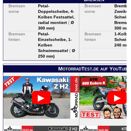
Bremsen
Petal-
Bremsen
Brembo
vorne
Doppelscheibe, 4-
vorne
Zweikol
Kolben Festsattel,
Schwimm
radial montiert
(
Ø
Bremssc
300 mm
)
300 mm
)
Bremsen
Petal-
Bremsen
1-Kolbe
hinten
Einzelscheibe, 1-
hinten
Schwimm
Kolben
240 mm
)
Schwimmsattel
(
Ø
250 mm
)
MotorradTest.de auf YouTube