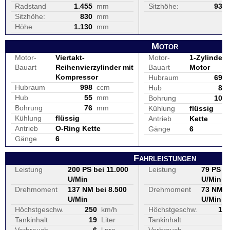
Radstand
1.455
mm
Sitzhöhe:
935
Sitzhöhe:
830
mm
Höhe
1.130
mm
Motor
Motor-
Viertakt-
Motor-
1-Zylinder, 
Bauart
Reihenvierzylinder mit
Bauart
Motor
Kompressor
Hubraum
693
Hubraum
998
ccm
Hub
80
Hub
55
mm
Bohrung
105
Bohrung
76
mm
Kühlung
flüssig
Kühlung
flüssig
Antrieb
Kette
Antrieb
O-Ring Kette
Gänge
6
Gänge
6
Fahrleistungen
Leistung
200 PS bei 11.000
Leistung
79 PS be
U/Min
U/Min
Drehmoment
137 NM bei 8.500
Drehmoment
73 NM b
U/Min
U/Min
Höchstgeschw.
250
km/h
Höchstgeschw.
16
Tankinhalt
19
Liter
Tankinhalt
1