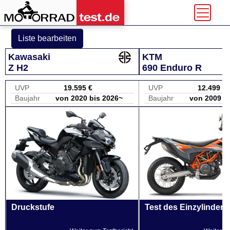
Liste bearbeiten
Kawasaki
KTM
Z H2
690 Enduro R
UVP
19.595 €
UVP
12.499 €
Baujahr
von 2020 bis 2026~
Baujahr
von 2009 b
Druckstufe
Test des Einzylinder 