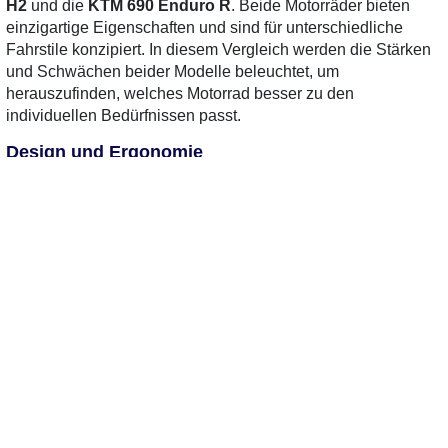
H2
und die
KTM 690 Enduro R
. Beide Motorräder bieten
einzigartige Eigenschaften und sind für unterschiedliche
Fahrstile konzipiert. In diesem Vergleich werden die Stärken
und Schwächen beider Modelle beleuchtet, um
herauszufinden, welches Motorrad besser zu den
individuellen Bedürfnissen passt.
Design und Ergonomie
Die Kawasaki Z H2 präsentiert sich mit einem aggressiven,
sportlichen Design, das die Blicke auf sich zieht. Der
markante Look wird durch die scharfen Linien und die
auffälligen LED-Leuchten unterstrichen. Im Gegensatz dazu
ist die KTM 690 Enduro R funktional, robust und für den
Offroad-Einsatz optimiert. Die hohe Sitzposition und der
breite Lenker bieten eine hervorragende Kontrolle auf
unbefestigten Wegen.
Fahrkomfort und Handling
Die Z H2 ist auf der Straße zu Hause und bietet ein
komfortables Fahrgefühl. Die Federung ist so abgestimmt,
dass sie Unebenheiten gut absorbiert, was lange Fahrten