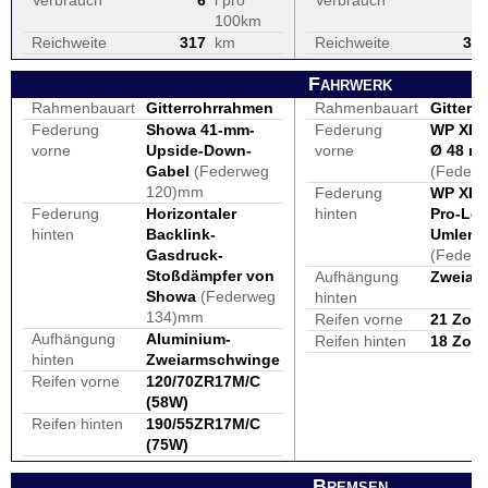
Verbrauch
6
l pro
Verbrauch
100km
Reichweite
317
km
Reichweite
30
Fahrwerk
Rahmenbauart
Gitterrohrrahmen
Rahmenbauart
Gitterr
Federung
Showa 41-mm-
Federung
WP XPL
vorne
Upside-Down-
vorne
Ø 48 m
Gabel
(Federweg
(Feder
120)mm
Federung
WP XPL
Federung
Horizontaler
hinten
Pro-Lev
hinten
Backlink-
Umlenk
Gasdruck-
(Feder
Stoßdämpfer von
Aufhängung
Zweiar
Showa
(Federweg
hinten
134)mm
Reifen vorne
21 Zoll
Aufhängung
Aluminium-
Reifen hinten
18 Zoll
hinten
Zweiarmschwinge
Reifen vorne
120/70ZR17M/C
(58W)
Reifen hinten
190/55ZR17M/C
(75W)
Bremsen