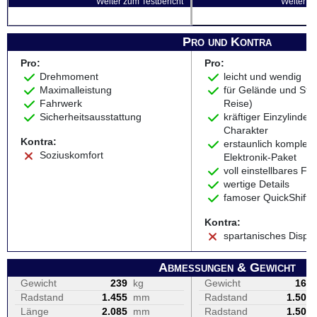
Weiter zum Testbericht
Weiter zu
Pro und Kontra
Pro:
Pro:
Drehmoment
leicht und wendig
Maximalleistung
für Gelände und Str
Fahrwerk
Reise)
Sicherheitsausstattung
kräftiger Einzylinder 
Charakter
Kontra:
erstaunlich komplett
Soziuskomfort
Elektronik-Paket
voll einstellbares Fa
wertige Details
famoser QuickShifte
Kontra:
spartanisches Displa
Abmessungen & Gewicht
Gewicht
239
kg
Gewicht
162
Radstand
1.455
mm
Radstand
1.506
Länge
2.085
mm
Radstand
1.506