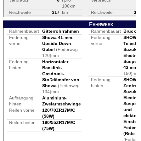
Verbrauch
6
l pro
Verbrauch
100km
Reichweite
317
km
Reichweite
30
Fahrwerk
Rahmenbauart
Gitterrohrrahmen
Rahmenbauart
Brücke
Federung
Showa 41-mm-
Federung
SHOWA 
vorne
Upside-Down-
vorne
Telesko
Gabel
(Federweg
Suzuki 
120)mm
Electron
Suspens
Federung
Horizontaler
43 mm
(
hinten
Backlink-
150)mm
Gasdruck-
Stoßdämpfer von
Federung
SHOWA 
Showa
(Federweg
hinten
Zentralf
134)mm
Suzuki 
Electron
Aufhängung
Aluminium-
Suspens
hinten
Zweiarmschwinge
und
Reifen vorne
120/70ZR17M/C
elektro
(58W)
Einstell
Reifen hinten
190/55ZR17M/C
Federv
(75W)
(Ride H
(Federw