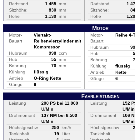
Radstand
1.455
mm
Radstand
1.470
Sitzhöhe:
830
mm
Sitzhöhe:
845
Höhe
1.130
mm
Höhe
1.290
Motor
Motor-
Viertakt-
Motor-
Reihe 4-Tak
Bauart
Reihenvierzylinder mit
Bauart
Kompressor
Hubraum
999
Hubraum
998
ccm
Hub
59
Hub
55
mm
Bohrung
73
Bohrung
76
mm
Kühlung
flüssig
Kühlung
flüssig
Antrieb
Kette
Antrieb
O-Ring Kette
Gänge
6
Gänge
6
Fahrleistungen
Leistung
200 PS bei 11.000
Leistung
152 PS b
U/Min
U/Min
Drehmoment
137 NM bei 8.500
Drehmoment
106 NM 
U/Min
U/Min
Höchstgeschw.
250
km/h
Höchstgeschw.
24
Tankinhalt
19
Liter
Tankinhalt
1