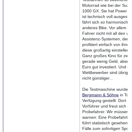
Motorrad wie bei der Suz
1000 GX. Sie hat Power o
ist technisch voll ausgesta
fährt sich so harmonisch 
anderes Bike. Vor allem ne
Fahrer nicht mit all den v
Assistenz-Systemen, der 
profitiert einfach von ihne
diese großartig einstellen
Ganz großes Kino für zwar
gerade wenig Geld, aber hi
Euro gut investiert. Und di
Wettbewerber sind übrige
nicht günstiger...
Die Testmaschine wurde u
Bergmann & Söhne
in Tor
Verfügung gestellt. Dort ste
Vorführer und freut sich au
Probefahrer. Wir müssen 
warnen: Eine Probefahrt m
führt statistisch gesehen 
Fälle zum sofortigen Spont