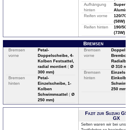
Aufhängung
Superbi
hinten
Alumin
Reifen vorne
120/70Z
(58W)
Reifen hinten
190/50Z
(73W)
Bremsen
Bremsen
Petal-
Bremsen
Doppelsc
vorne
Doppelscheibe, 4-
vorne
Brembo V
Kolben Festsattel,
Radialbr
radial montiert
(
Ø
Ø 310 m
300 mm
)
Bremsen
Einzelsch
Bremsen
Petal-
hinten
Einkolbe
hinten
Einzelscheibe, 1-
Schwimms
Kolben
250 mm
)
Schwimmsattel
(
Ø
250 mm
)
Fazit zur Suzuki GS
GX
Selten waren wir bei unse
Testfahrten so beeindruck