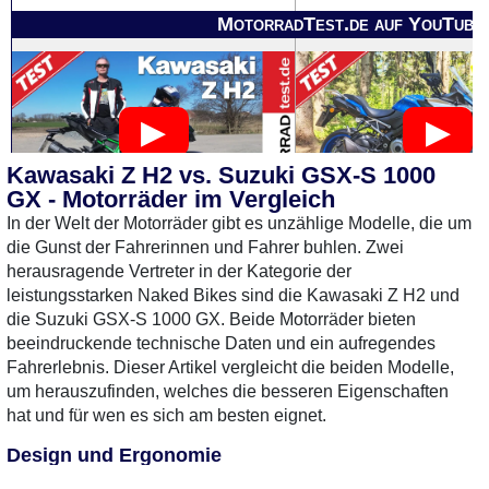
MotorradTest.de auf YouTube
Kawasaki Z H2 vs. Suzuki GSX-S 1000
GX - Motorräder im Vergleich
In der Welt der Motorräder gibt es unzählige Modelle, die um
die Gunst der Fahrerinnen und Fahrer buhlen. Zwei
herausragende Vertreter in der Kategorie der
leistungsstarken Naked Bikes sind die Kawasaki Z H2 und
die Suzuki GSX-S 1000 GX. Beide Motorräder bieten
beeindruckende technische Daten und ein aufregendes
Fahrerlebnis. Dieser Artikel vergleicht die beiden Modelle,
um herauszufinden, welches die besseren Eigenschaften
hat und für wen es sich am besten eignet.
0 Gebrauchte
gefunden
: Keine
0 Gebrauchte
gefunden
:
Design und Ergonomie
Preise verfügbar
Preise verfügbar
Das Design spielt bei der Wahl eines Motorrads eine