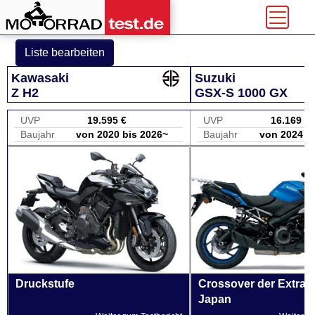
Liste bearbeiten
Kawasaki
Suzuki
Z H2
GSX-S 1000 GX
UVP
19.595 €
UVP
16.169 €
Baujahr
von 2020 bis 2026~
Baujahr
von 2024 b
Druckstufe
Crossover der Extrak
Japan