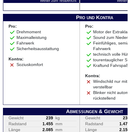
Weiter zum Testbericht
Weiter zu
Pro und Kontra
Pro:
Pro:
Drehmoment
Motor der Extraklas
Maximalleistung
Sound zum Niederkn
Fahrwerk
Feinfühliges, semiak
Sicherheitsausstattung
Fahrwerk
technisch volle Hütte
Kontra:
tourentauglicher Sup
Soziuskomfort
Kraftund Fahrspaß 
Kontra:
Windschild nur mit 
verstellbar
Blinker nicht automa
rückstellend
Abmessungen & Gewicht
Gewicht
239
kg
Gewicht
232
Radstand
1.455
mm
Radstand
1.470
Länge
2.085
mm
Länge
2.150