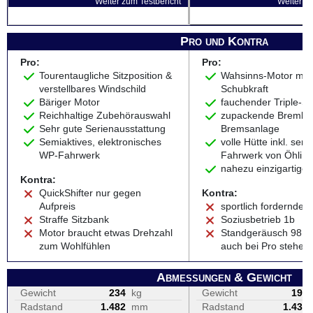
Weiter zum Testbericht
Weiter zu
Pro und Kontra
Pro:
Pro:
Tourentaugliche Sitzposition &
Wahsinns-Motor mit
verstellbares Windschild
Schubkraft
Bäriger Motor
fauchender Triple-S
Reichhaltige Zubehörauswahl
zupackende Brembo
Sehr gute Serienausstattung
Bremsanlage
Semiaktives, elektronisches
volle Hütte inkl. sem
WP-Fahrwerk
Fahrwerk von Öhlins
nahezu einzigartige
Kontra:
QuickShifter nur gegen
Kontra:
Aufpreis
sportlich fordernde S
Straffe Sitzbank
Soziusbetrieb 1b
Motor braucht etwas Drehzahl
Standgeräusch 98 d
zum Wohlfühlen
auch bei Pro stehen
Abmessungen & Gewicht
Gewicht
234
kg
Gewicht
199
Radstand
1.482
mm
Radstand
1.439