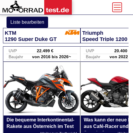
Liste bearbeiten
KTM
Triumph
1290 Super Duke GT
Speed Triple 1200 
UVP
22.499 €
UVP
20.400 €
Baujahr
von 2016 bis 2026~
Baujahr
von 2022 b
Die bequeme Interkontinental-
Was kann der neue Mi
Rakete aus Österreich im Test
aus Café-Racer und S
Sportler?