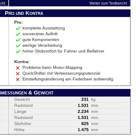
icht
Weiter zum Testbericht
Pro und Kontra
Pro:
komplette Ausstattung
souveräner Auftritt
gute Komponenten
wertige Verarbeitung
hoher Sitzkomfort für Fahrer und Beifahrer
Kontra:
Probleme beim Motor-Mapping
QuickShifter mit Verbesserungspotenzial
Einstellungsänderung am Federbein aufwendig
bmessungen & Gewicht
Gewicht
231
kg
Radstand
1.531
mm
Länge
2.234
mm
Radstand
1.531
mm
Sitzhöhe:
825
mm
Höhe
1.475
mm