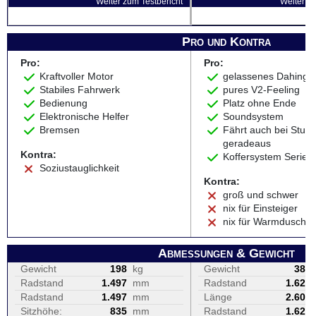
Weiter zum Testbericht
Weiter zu
Pro und Kontra
Pro:
Pro:
Kraftvoller Motor
gelassenes Dahingle
Stabiles Fahrwerk
pures V2-Feeling
Bedienung
Platz ohne Ende
Elektronische Helfer
Soundsystem
Bremsen
Fährt auch bei Sturm
geradeaus
Kontra:
Koffersystem Serie
Soziustauglichkeit
Kontra:
groß und schwer
nix für Einsteiger
nix für Warmduscher
Abmessungen & Gewicht
Gewicht
198
kg
Gewicht
386
Radstand
1.497
mm
Radstand
1.625
Radstand
1.497
mm
Länge
2.600
Sitzhöhe:
835
mm
Radstand
1.625