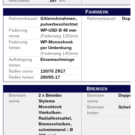
Reichweite
287
km
Fahrwerk
Rahmenbauart
Gitterrohrrahmen,
Rahmenbauart
Doppe
pulverbeschichtet
Federung
WP-USD Ø 48 mm
vorne
(Federweg 125)mm
Federung
WP-Monoshock
hinten
per Umlenkung
(Federweg 140)mm
Aufhängung
Einarmschwinge
hinten
Reifen vorne
120/70 ZR17
Reifen hinten
200/55-17
Bremsen
Bremsen
2 x Brembo
Bremsen
Doppel
vorne
Stylema
vorne
Monoblock
Bremsen
Scheibe
Vierkolben-
hinten
Radialfestsattel,
Bremsscheiben,
schwimmend
(
Ø