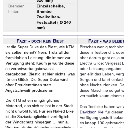
320 mm
)
Bremsen
Einzelscheibe,
hinten
Brembo
Zweikolben-
Festsattel
(
Ø 240
mm
)
Fazit - doch kein Biest
Fazit - was bleibt
Ist die Super Duke das Biest, wie KTM
Bisschen wenig technische 
sie selber nennt? Nein. Trotz all der
diesem Testbericht, oder?
formidablen Leistung, die immer zur
aber darum geht es ja auc
Verfügung steht: Kaum je wurde diese
Electra Glide: Vergesst Da
so verantwortungsbewusst
oder Leistungsangaben. S
dargeboten. Biestig ist hier nichts, was
genießt das Leben, verges
für ein Glück. Die Super Duke wird
Sorgen und fahrt einfach 
öfter Freudentränen statt
ohne Nachzudenken. Das 
Angstschweiß produzieren.
diese Maschine so gut wie
vermutlich kaum einem an
Die KTM ist ein umgängliches
Motorrad, das sich selbst in der Stadt
Das Testbike haben wir v
nicht unwohl fühlt. Für ein Naked Bike
Davidson Kiel
für diesen Te
ist die Soziustauglichkeit verträglich,
Verfügung gestellt bekomm
der Windschutz hingegen … nunja.
es knapp 100 gebrauchte H
Wer jemals die Höchstgeschwindigkeit