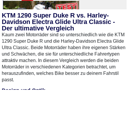
KTM 1290 Super Duke R vs. Harley-
Davidson Electra Glide Ultra Classic -
Der ultimative Vergleich
Kaum zwei Motorräder sind so unterschiedlich wie die KTM
1290 Super Duke R und die Harley-Davidson Electra Glide
Ultra Classic. Beide Motorräder haben ihre eigenen Stärken
0 Gebrauchte
gefunden
: Keine
0 Gebrauchte
gefunden
:
und Schwächen, die sie für unterschiedliche Fahrertypen
Preise verfügbar
Preise verfügbar
attraktiv machen. In diesem Vergleich werden die beiden
Motorräder in verschiedenen Kategorien betrachtet, um
herauszufinden, welches Bike besser zu deinem Fahrstil
passt.
Design und Optik
Die KTM 1290 Super Duke R besticht durch ihr aggressives,
sportliches Design. Die scharfen Linien und die auffällige
Farbgebung verleihen ihr einen dynamischen Look, der
sofort ins Auge fällt. Im Gegensatz dazu präsentiert sich die
Harley-Davidson Electra Glide Ultra Classic als klassischer