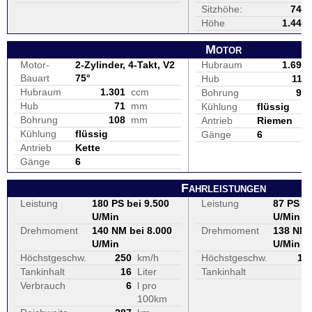
Sitzhöhe:
740
Höhe
1.440
Motor
Motor-
2-Zylinder, 4-Takt, V2
Hubraum
1.690
Bauart
75°
Hub
111
Hubraum
1.301
ccm
Bohrung
98
Hub
71
mm
Kühlung
flüssig
Bohrung
108
mm
Antrieb
Riemen
Kühlung
flüssig
Gänge
6
Antrieb
Kette
Gänge
6
Fahrleistungen
Leistung
180 PS bei 9.500
Leistung
87 PS be
U/Min
U/Min
Drehmoment
140 NM bei 8.000
Drehmoment
138 NM 
U/Min
U/Min
Höchstgeschw.
250
km/h
Höchstgeschw.
17
Tankinhalt
16
Liter
Tankinhalt
2
Verbrauch
6
l pro
100km