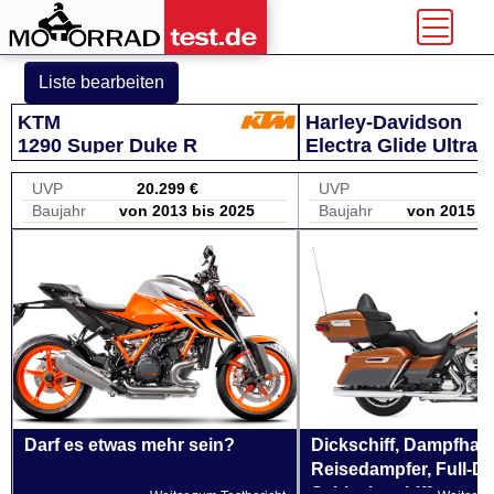
Liste bearbeiten
KTM
Harley-Davidson
1290 Super Duke R
Electra Glide Ultra 
FLHTCU
UVP
20.299 €
UVP
Baujahr
von 2013 bis 2025
Baujahr
von 2015 b
Darf es etwas mehr sein?
Dickschiff, Dampfham
Reisedampfer, Full-Dr
Schlachtschiff etc.