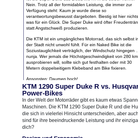
Nein. Trotz all der formidablen Leistung, die immer zur
Verfügung steht: Kaum je wurde diese so
verantwortungsbewusst dargeboten. Biestig ist hier nichts
was für ein Glück. Die Super Duke wird öfter Freudenträ
statt Angstschweiß produzieren.
Die KTM ist ein umgängliches Motorrad, das sich selbst i
der Stadt nicht unwohl fühlt. Für ein Naked Bike ist die
Soziustauglichkeit verträglich, der Windschutz hingegen
nunja. Wer jemals die Höchstgeschwindigkeit von 280 km
ausprobieren will, sollte sich gut festhalten oder mit 30
Metern doppelseitigem Klebeband am Bike fixieren.
Ansonsten: Daumen hoch!
KTM 1290 Super Duke R vs. Husqvarn
Das Test-Bike wurde uns von
Motorrad-Ruser
zur Verfüg
Power-Bikes
gestellt.
In der Welt der Motorräder gibt es kaum etwas Spann
Maschinen. Die KTM 1290 Super Duke R und die Hus
Moto
die sich in vielerlei Hinsicht unterscheiden, aber 
sind für ihre beeindruckende Leistung und ihr einziga
dich?