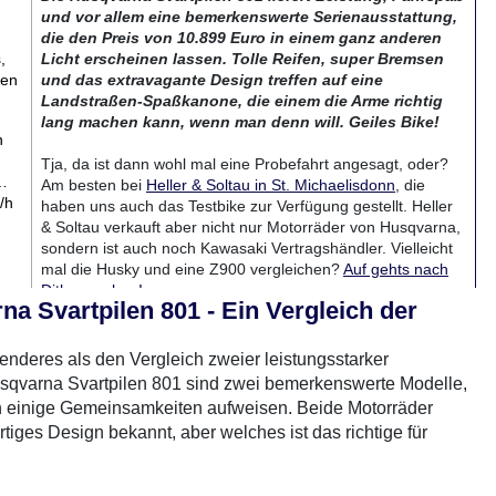
und vor allem eine bemerkenswerte Serienausstattung,
die den Preis von 10.899 Euro in einem ganz anderen
,
Licht erscheinen lassen. Tolle Reifen, super Bremsen
nen
und das extravagante Design treffen auf eine
Landstraßen-Spaßkanone, die einem die Arme richtig
lang machen kann, wenn man denn will. Geiles Bike!
n
Tja, da ist dann wohl mal eine Probefahrt angesagt, oder?
 …
Am besten bei
Heller & Soltau in St. Michaelisdonn
, die
/h
haben uns auch das Testbike zur Verfügung gestellt. Heller
& Soltau verkauft aber nicht nur Motorräder von Husqvarna,
sondern ist auch noch Kawasaki Vertragshändler. Vielleicht
mal die Husky und eine Z900 vergleichen?
Auf gehts nach
Dithmarschen!
a Svartpilen 801 - Ein Vergleich der
ung
enderes als den Vergleich zweier leistungsstarker
qvarna Svartpilen 801 sind zwei bemerkenswerte Modelle,
rradTest.de auf YouTube
auch einige Gemeinsamkeiten aufweisen. Beide Motorräder
rtiges Design bekannt, aber welches ist das richtige für