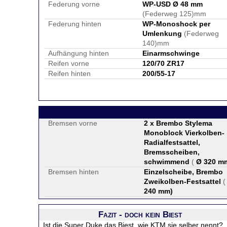
Federung vorne
WP-USD Ø 48 mm
(Federweg 125)mm
Federung hinten
WP-Monoshock per
Umlenkung
(Federweg
140)mm
Aufhängung hinten
Einarmschwinge
Reifen vorne
120/70 ZR17
Reifen hinten
200/55-17
Bremsen vorne
2 x Brembo Stylema
Monoblock Vierkolben-
Radialfestsattel,
Bremsscheiben,
schwimmend
(
Ø 320 m
Bremsen hinten
Einzelscheibe, Brembo
Zweikolben-Festsattel
240 mm
)
Fazit - doch kein Biest
Ist die Super Duke das Biest, wie KTM sie selber nennt?