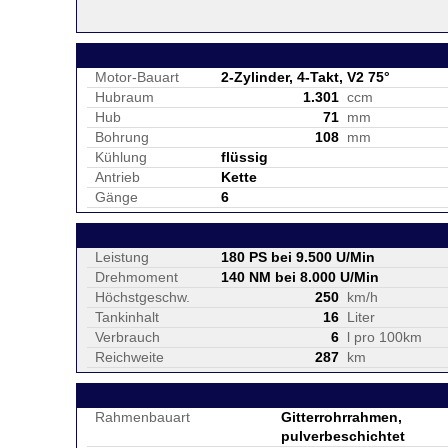
Motor-Bauart
2-Zylinder, 4-Takt, V2 75°
Hubraum
1.301
ccm
Hub
71
mm
Bohrung
108
mm
Kühlung
flüssig
Antrieb
Kette
Gänge
6
Leistung
180 PS bei 9.500 U/Min
Drehmoment
140 NM bei 8.000 U/Min
Höchstgeschw.
250
km/h
Tankinhalt
16
Liter
Verbrauch
6
l pro 100km
Reichweite
287
km
Rahmenbauart
Gitterrohrrahmen,
pulverbeschichtet