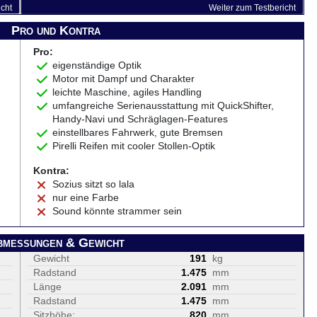
icht
Weiter zum Testbericht
Pro und Kontra
Pro:
eigenständige Optik
Motor mit Dampf und Charakter
leichte Maschine, agiles Handling
umfangreiche Serienausstattung mit QuickShifter,
Handy-Navi und Schräglagen-Features
einstellbares Fahrwerk, gute Bremsen
Pirelli Reifen mit cooler Stollen-Optik
Kontra:
Sozius sitzt so lala
nur eine Farbe
Sound könnte strammer sein
bmessungen & Gewicht
Gewicht
191
kg
Radstand
1.475
mm
Länge
2.091
mm
Radstand
1.475
mm
Sitzhöhe:
820
mm