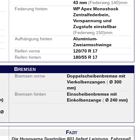
43 mm
(Federweg 140)mm
Federung hinten
WP Apex Monoshock
Zentralfederbein,
Vorspannung und
Zugstufe einstellbar
(Federweg 150)mm
Aufhängung hinten
Aluminium-
Zweiarmschwinge
Reifen vorne
120/70 R 17
Reifen hinten
180/55 R 17
Bremsen
Bremsen vorne
Doppelscheibenbremse mit
Vierkolbenzangen
(
Ø 300
mm
)
Bremsen hinten
Einscheibenbremse mit
m
)
Einkolbenzange
(
Ø 240 mm
)
(
Ø
Fazit
Die Husqvarna Svartpilen 801 liefert Leistung, Fahrspaß