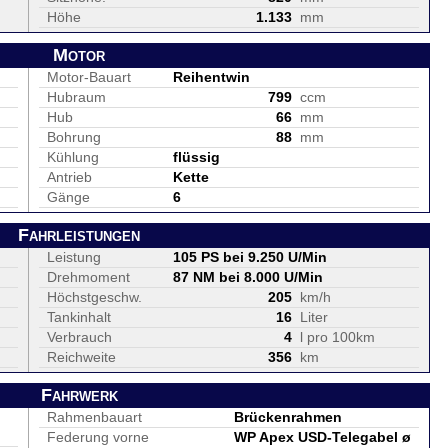
Höhe
1.133
mm
Motor
Motor-Bauart
Reihentwin
Hubraum
799
ccm
Hub
66
mm
Bohrung
88
mm
Kühlung
flüssig
Antrieb
Kette
Gänge
6
Fahrleistungen
Leistung
105 PS bei 9.250 U/Min
Drehmoment
87 NM bei 8.000 U/Min
Höchstgeschw.
205
km/h
Tankinhalt
16
Liter
Verbrauch
4
l pro 100km
Reichweite
356
km
Fahrwerk
Rahmenbauart
Brückenrahmen
Federung vorne
WP Apex USD-Telegabel ø