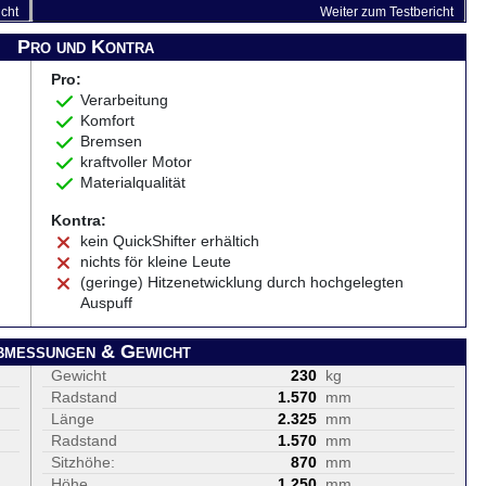
icht
Weiter zum Testbericht
Pro und Kontra
Pro:
Verarbeitung
Komfort
Bremsen
kraftvoller Motor
Materialqualität
Kontra:
kein QuickShifter erhältich
nichts för kleine Leute
(geringe) Hitzenetwicklung durch hochgelegten
Auspuff
bmessungen & Gewicht
Gewicht
230
kg
Radstand
1.570
mm
Länge
2.325
mm
Radstand
1.570
mm
Sitzhöhe:
870
mm
Höhe
1.250
mm