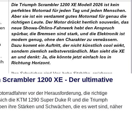
Die Triumph Scrambler 1200 XE Modell 2026 ist kein
perfektes Motorrad für jeden Tag und jeden Menschen.
Aber sie ist ein verdammt gutes Motorrad für genau die
,
richtigen Leute. Der Motor drückt herrlich souverän, das
nen
neue Showa-Öhlins-Fahrwerk hebt den Anspruch
spürbar, die Bremsen sind stark, und die Elektronik ist
modern genug, ohne den Charakter zu verwässern.
n
Dazu kommt ein Auftritt, der nicht künstlich cool wirkt,
sondern ziemlich selbstverständlich. Man sieht die XE
 …
an und denkt: Ja, die könnte jetzt einfach los in
/h
Richtung Horizont.
Ihre Schwächen sind klar: hohe Sitzhöhe, spürbares
Scrambler 1200 XE - Der ultimative
Gewicht, begrenzter Windschutz, ordentlich Preis und ein
Handling, das etwas Einsatz verlangt. Doch das sind keine
versteckten Mängel, sondern Teil des Konzepts. Die XE will
torradfahrer vor der Herausforderung, die richtige
ung
nicht jedem gefallen. Sie will denen gefallen, die genau so
n sich die KTM 1290 Super Duke R und die Triumph
ein Ding suchen: ein großes, starkes, hochwertiges
en ihre Stärken und Schwächen, die es wert sind, näher
Scrambler-Bike mit echtem Geländeanspruch und viel Stil.
Für 2026 ist sie noch ein Stück kompletter geworden. Nicht
braver, nicht massentauglicher, sondern präziser in dem,
was sie sein will. Und genau deshalb macht sie so viel Spaß.
sives und sportliches Design. Mit scharfen Linien und