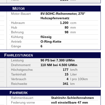
Motor
Motor-Bauart
8V-SOHC-Reihenmotor, 270°
Hubzapfenversatz
Hubraum
1.200
ccm
Hub
80
mm
Bohrung
98
mm
Kühlung
flüssig
Antrieb
O-Ring-Kette
Gänge
6
Fahrleistungen
Leistung
90 PS bei 7.300 U/Min
Drehmoment
110 NM bei 4.500 U/Min
Höchstgeschw.
177
km/h
Tankinhalt
15
Liter
Verbrauch
4
l pro 100km
Reichweite
341
km
Fahrwerk
Rahmenbauart
Stahlrohr-Schleifenrahmen
Federung vorne
voll einstellbare 47 mm