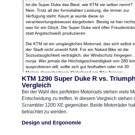
Ist die Super Duke das Biest, wie KTM sie selber nennt?
Nein. Trotz all der formidablen Leistung, die immer zur
Verfügung steht: Kaum je wurde diese so
verantwortungsbewusst dargeboten. Biestig ist hier nichts
was für ein Glück. Die Super Duke wird öfter Freudenträ
statt Angstschweiß produzieren.
Die KTM ist ein umgängliches Motorrad, das sich selbst i
der Stadt nicht unwohl fühlt. Für ein Naked Bike ist die
Soziustauglichkeit verträglich, der Windschutz hingegen
nunja. Wer jemals die Höchstgeschwindigkeit von 280 km
ausprobieren will, sollte sich gut festhalten oder mit 30
Metern doppelseitigem Klebeband am Bike fixieren.
KTM 1290 Super Duke R vs. Triumph 
Ansonsten: Daumen hoch!
Vergleich
Bei der Wahl des perfekten Motorrads stehen viele Mo
Das Test-Bike wurde uns von
Motorrad-Ruser
zur Verfüg
Entscheidung zu treffen. In diesem Vergleich stehe
gestellt.
Scrambler 1200 XE gegenüber. Beide Motorräder hab
betrachtet zu werden.
Design und Ergonomie
Die KTM 1290 Super Duke R besticht durch ihr aggres