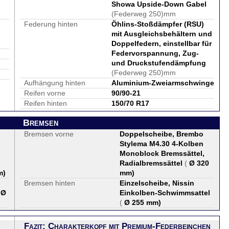
Showa Upside-Down Gabel
(Federweg 250)mm
Federung hinten
Öhlins-Stoßdämpfer (RSU)
mit Ausgleichsbehältern und
Doppelfedern, einstellbar für
Federvorspannung, Zug-
und Druckstufendämpfung
(Federweg 250)mm
Aufhängung hinten
Aluminium-Zweiarmschwinge
Reifen vorne
90/90-21
Reifen hinten
150/70 R17
Bremsen
Bremsen vorne
Doppelscheibe, Brembo
Stylema M4.30 4-Kolben
Monoblock Bremssättel,
Radialbremssättel
(
Ø 320
m
)
mm
)
Bremsen hinten
Einzelscheibe, Nissin
(
Ø
Einkolben-Schwimmsattel
(
Ø 255 mm
)
Fazit: Charakterkopf mit Premium-Federbeinchen