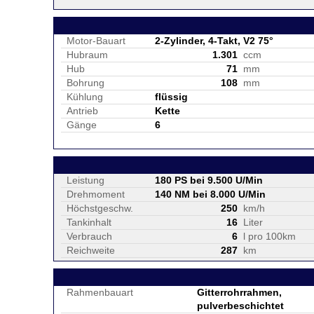
Motor-Bauart
2-Zylinder, 4-Takt, V2 75°
Hubraum
1.301
ccm
Hub
71
mm
Bohrung
108
mm
Kühlung
flüssig
Antrieb
Kette
Gänge
6
Leistung
180 PS bei 9.500 U/Min
Drehmoment
140 NM bei 8.000 U/Min
Höchstgeschw.
250
km/h
Tankinhalt
16
Liter
Verbrauch
6
l pro 100km
Reichweite
287
km
Rahmenbauart
Gitterrohrrahmen,
pulverbeschichtet