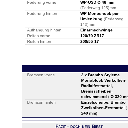
Federung vorne
WP-USD Ø 48 mm
(Federweg 125)mm
Federung hinten
WP-Monoshock per
Umlenkung
(Federweg
140)mm
Aufhängung hinten
Einarmschwinge
Reifen vorne
120/70 ZR17
Reifen hinten
200/55-17
Bremsen vorne
2 x Brembo Stylema
Monoblock Vierkolben-
Radialfestsattel,
Bremsscheiben,
schwimmend
(
Ø 320 m
Bremsen hinten
Einzelscheibe, Brembo
Zweikolben-Festsattel
240 mm
)
Fazit - doch kein Biest