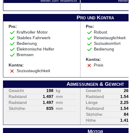
Weiter zum Testbericht
Weiter zu
Pro und Kontra
Pro:
Pro:
Kraftvoller Motor
Robust
Stabiles Fahrwerk
Reisetauglichkeit
Bedienung
Soziuskomfort
Elektronische Helfer
Bedienung
Bremsen
Kontra:
Kontra:
Preis
Soziustauglichkeit
Abmessungen & Gewicht
Gewicht
198
kg
Gewicht
267
Radstand
1.497
mm
Radstand
1.540
Radstand
1.497
mm
Länge
2.255
Sitzhöhe:
835
mm
Radstand
1.540
Sitzhöhe:
845
Höhe
1.410
Motor