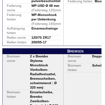
pulverbeschichtet
Federung hinten
Monof
Federung
WP-USD Ø 48 mm
vorne
(Federweg 125)mm
Federung
WP-Monoshock
hinten
per Umlenkung
(Federweg 140)mm
Aufhängung
Einarmschwinge
hinten
Reifen vorne
120/70 ZR17
Reifen hinten
200/55-17
Bremsen
Bremsen
2 x Brembo
Bremsen
Doppel
vorne
Stylema
vorne
Monoblock
Bremsen
Scheibe
Vierkolben-
hinten
Radialfestsattel,
Bremsscheiben,
schwimmend
(
Ø
320 mm
)
Bremsen
Einzelscheibe,
hinten
Brembo
Zweikolben-