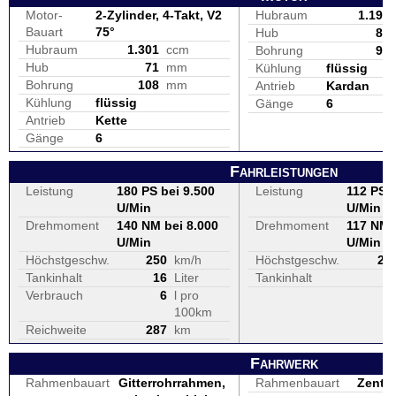
Motor-
2-Zylinder, 4-Takt, V2
Hubraum
1.199
Bauart
75°
Hub
80
Hubraum
1.301
ccm
Bohrung
98
Hub
71
mm
Kühlung
flüssig
Bohrung
108
mm
Antrieb
Kardan
Kühlung
flüssig
Gänge
6
Antrieb
Kette
Gänge
6
Fahrleistungen
Leistung
180 PS bei 9.500
Leistung
112 PS b
U/Min
U/Min
Drehmoment
140 NM bei 8.000
Drehmoment
117 NM 
U/Min
U/Min
Höchstgeschw.
250
km/h
Höchstgeschw.
21
Tankinhalt
16
Liter
Tankinhalt
2
Verbrauch
6
l pro
100km
Reichweite
287
km
Fahrwerk
Rahmenbauart
Gitterrohrrahmen,
Rahmenbauart
Zentra