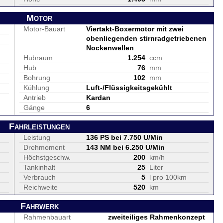
Motor
Motor-Bauart
Viertakt-Boxermotor mit zwei
obenliegenden stirnradgetriebenen
Nockenwellen
Hubraum
1.254
ccm
Hub
76
mm
Bohrung
102
mm
Kühlung
Luft-/Flüssigkeitsgekühlt
Antrieb
Kardan
Gänge
6
Fahrleistungen
Leistung
136 PS bei 7.750 U/Min
Drehmoment
143 NM bei 6.250 U/Min
Höchstgeschw.
200
km/h
Tankinhalt
25
Liter
Verbrauch
5
l pro 100km
Reichweite
520
km
Fahrwerk
Rahmenbauart
zweiteiliges Rahmenkonzept