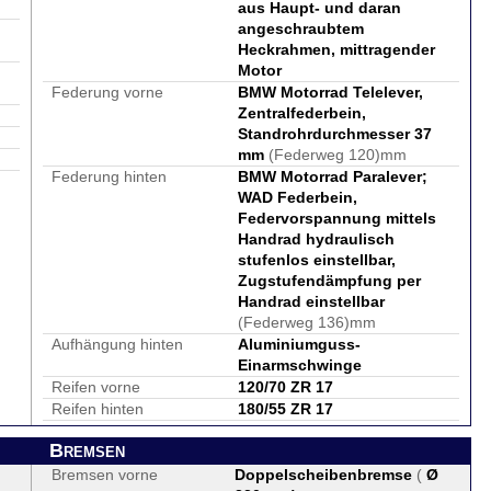
aus Haupt- und daran
angeschraubtem
Heckrahmen, mittragender
Motor
Federung vorne
BMW Motorrad Telelever,
Zentralfederbein,
Standrohrdurchmesser 37
mm
(Federweg 120)mm
Federung hinten
BMW Motorrad Paralever;
WAD Federbein,
Federvorspannung mittels
Handrad hydraulisch
stufenlos einstellbar,
Zugstufendämpfung per
Handrad einstellbar
(Federweg 136)mm
Aufhängung hinten
Aluminiumguss-
Einarmschwinge
Reifen vorne
120/70 ZR 17
Reifen hinten
180/55 ZR 17
Bremsen
Bremsen vorne
Doppelscheibenbremse
(
Ø