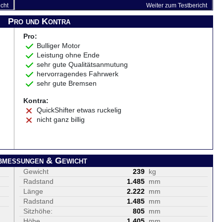
icht
Weiter zum Testbericht
Pro und Kontra
Pro:
Bulliger Motor
Leistung ohne Ende
sehr gute Qualitätsanmutung
hervorragendes Fahrwerk
sehr gute Bremsen
Kontra:
QuickShifter etwas ruckelig
nicht ganz billig
bmessungen & Gewicht
Gewicht
239
kg
Radstand
1.485
mm
Länge
2.222
mm
Radstand
1.485
mm
Sitzhöhe:
805
mm
Höhe
1.405
mm