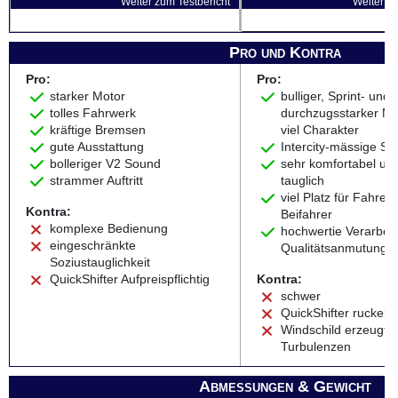
Weiter zum Testbericht
Weiter zu
Pro und Kontra
Pro:
Pro:
starker Motor
bulliger, Sprint- und
tolles Fahrwerk
durchzugsstarker Mo
kräftige Bremsen
viel Charakter
gute Ausstattung
Intercity-mässige St
bolleriger V2 Sound
sehr komfortabel un
strammer Auftritt
tauglich
viel Platz für Fahrer
Kontra:
Beifahrer
komplexe Bedienung
hochwertie Verarbei
eingeschränkte
Qualitätsanmutung
Soziustauglichkeit
QuickShifter Aufpreispflichtig
Kontra:
schwer
QuickShifter ruckelig
Windschild erzeugt
Turbulenzen
Abmessungen & Gewicht