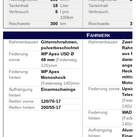
Tankinhalt
18
Liter
Tankinhalt
1
Verbrauch
6
l pro
Verbrauch
100km
Reichweite
300
km
Reichweite
38
Fahrwerk
Rahmenbauart
Gitterrohrrahmen,
Rahmenbauart
Zweitei
pulverbeschichtet
Rahme
aus Ha
Federung
WP Apex USD Ø
daran
vorne
48 mm
(Federweg
anges
125)mm
Heckra
Federung
WP Apex
mittra
hinten
Monoshock
Motor
(Federweg 140)mm
Federung vorne
Upside
Aufhängung
Einarmschwinge
Telesk
hinten
(Feder
Reifen vorne
120/70-17
140)m
Reifen hinten
200/55-17
Federung
WAD Fe
hinten
(Feder
140)m
Aufhängung
Alumin
hinten
Einarm