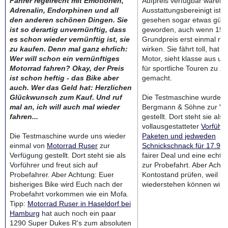
Fahrer regelrecht mit Emotionen,
Aufpreis verfügbar waren.
Adrenalin, Endorphinen und all
Ausstattungsbereinigt ist 
den anderen schönen Dingen. Sie
gesehen sogar etwas güns
ist so derartig unvernünftig, dass
geworden, auch wenn 15.
es schon wieder vernünftig ist, sie
Grundpreis erst einmal nic
zu kaufen. Denn mal ganz ehrlich:
wirken. Sie fährt toll, hat 
Wer will schon ein vernünftiges
Motor, sieht klasse aus un
Motorrad fahren? Okay, der Preis
für sportliche Touren zu zw
ist schon heftig - das Bike aber
gemacht.
auch. Wer das Geld hat: Herzlichen
Glückwunsch zum Kauf. Und ruf
Die Testmaschine wurde u
mal an, ich will auch mal wieder
Bergmann & Söhne zur Ve
fahren...
gestellt. Dort steht sie als
vollausgestatteter
Vorführe
Die Testmaschine wurde uns wieder
Paketen und jedweden
einmal von
Motorrad Ruser
zur
Schnickschnack für 17.99
Verfügung gestellt. Dort steht sie als
fairer Deal und eine echte
Vorführer und freut sich auf
zur Probefahrt. Aber Achtu
Probefahrer. Aber Achtung: Euer
Kontostand prüfen, weil 
bisheriges Bike wird Euch nach der
wiederstehen können wird.
Probefahrt vorkommen wie ein Mofa.
Tipp:
Motorrad Ruser in Haseldorf bei
Hamburg
hat auch noch ein paar
1290 Super Dukes R's zum absoluten