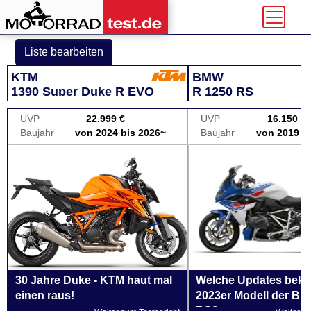
Liste bearbeiten
KTM
BMW
1390 Super Duke R EVO
R 1250 RS
UVP
22.999 €
UVP
16.150 €
Baujahr
von 2024 bis 2026~
Baujahr
von 2019 b
30 Jahre Duke - KTM haut mal
Welche Updates bek
einen raus!
2023er Modell der B
RS?