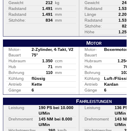
Gewicht
212
kg
Gewicht
243
Radstand
1.491
mm
Radstand
1.530
Radstand
1.491
mm
Länge
2.202
Sitzhöhe:
834
mm
Radstand
1.530
Sitzhöhe:
820
Höhe
1.255
Motor
Motor-
2-Zylinder, 4-Takt, V2
Motor-
Boxermotor
Bauart
75°
Bauart
Hubraum
1.350
ccm
Hubraum
1.254
Hub
71
mm
Hub
76
Bohrung
110
mm
Bohrung
102
Kühlung
flüssig
Kühlung
Luft-/Flüssig
Antrieb
Kette
Antrieb
Kardan
Gänge
6
Gänge
6
Fahrleistungen
Leistung
190 PS bei 10.000
Leistung
136 PS b
U/Min
U/Min
Drehmoment
145 NM bei 8.000
Drehmoment
143 NM 
U/Min
U/Min
Höchstgeschw.
260
km/h
Höchstgeschw.
20