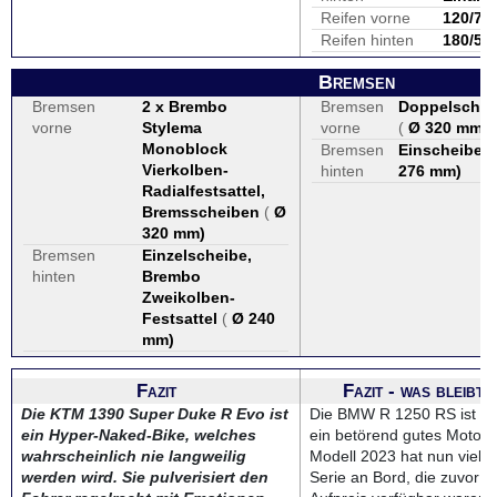
Reifen vorne
120/70
Reifen hinten
180/55
Bremsen
Bremsen
2 x Brembo
Bremsen
Doppelsche
vorne
Stylema
vorne
(
Ø 320 mm
)
Monoblock
Bremsen
Einscheiben
Vierkolben-
hinten
276 mm
)
Radialfestsattel,
Bremsscheiben
(
Ø
320 mm
)
Bremsen
Einzelscheibe,
hinten
Brembo
Zweikolben-
Festsattel
(
Ø 240
mm
)
Fazit
Fazit - was bleibt
Die KTM 1390 Super Duke R Evo ist
Die BMW R 1250 RS ist na
ein Hyper-Naked-Bike, welches
ein betörend gutes Motorr
wahrscheinlich nie langweilig
Modell 2023 hat nun viele 
werden wird. Sie pulverisiert den
Serie an Bord, die zuvor 