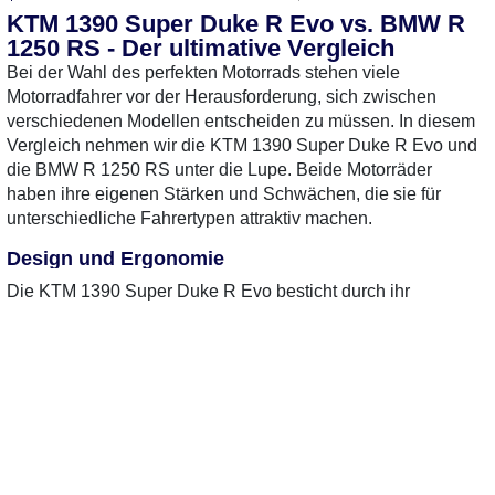
Schnapperpreis. Einfach mal
KTM 1390 Super Duke R Evo vs. BMW R
anrufen: 04129 - 443
1250 RS - Der ultimative Vergleich
MotorradTest.de auf YouTube
Bei der Wahl des perfekten Motorrads stehen viele
Motorradfahrer vor der Herausforderung, sich zwischen
verschiedenen Modellen entscheiden zu müssen. In diesem
Vergleich nehmen wir die KTM 1390 Super Duke R Evo und
die BMW R 1250 RS unter die Lupe. Beide Motorräder
haben ihre eigenen Stärken und Schwächen, die sie für
unterschiedliche Fahrertypen attraktiv machen.
Design und Ergonomie
Die KTM 1390 Super Duke R Evo besticht durch ihr
aggressives und sportliches Design. Mit scharfen Linien und
einer markanten Frontpartie zieht sie die Blicke auf sich. Die
Sitzposition ist sportlich und sorgt für dynamisches Fahren,
könnte aber auf langen Touren etwas unbequem sein.Im
Gegensatz dazu präsentiert sich die BMW R 1250 RS als
sportlicher Tourer. Ihr elegantes Design kombiniert mit einer
komfortablen Sitzposition macht sie ideal für längere Touren.
Die Ergonomie ist auf Langstrecken ausgelegt, was den
0 Gebrauchte
gefunden
: Keine
28 Gebrauchte
gefunden